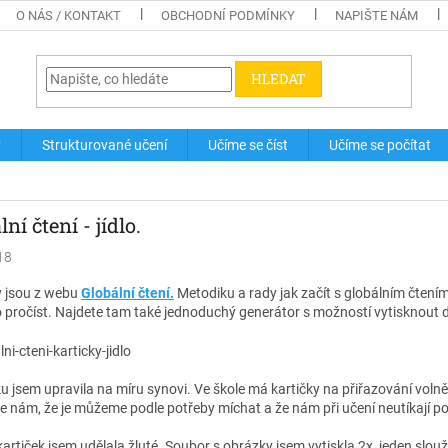
O NÁS / KONTAKT
OBCHODNÍ PODMÍNKY
NAPIŠTE NÁM
HLEDAT
y
Strukturované učení
Učíme se číst
Učíme se počítat
ní čtení - jídlo.
18
 jsou z webu
Globální čtení.
Metodiku a rady jak začít s globálním čtení
pročíst. Najdete tam také jednoduchý generátor s možností vytisknout dít
 jsem upravila na míru synovi. Ve škole má kartičky na přiřazování voln
 nám, že je můžeme podle potřeby míchat a že nám při učení neutíkají po
artiček jsem udělala žluté. Soubor s obrázky jsem vytiskla 2x, jeden slouž