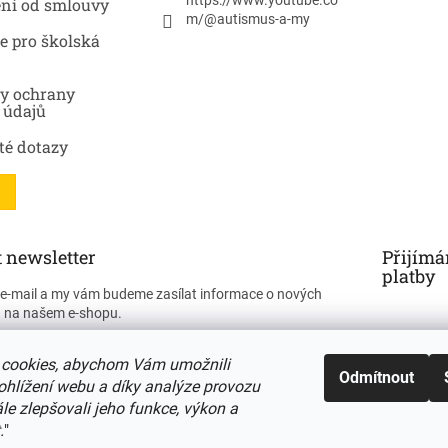
https://www.youtube.co
ní od smlouvy
m/@autismus-a-my
e pro školská
y ochrany
 údajů
té dotazy
 newsletter
Přijímá
platby
j e-mail a my vám budeme zasílat informace o nových
 na našem e-shopu.
cookies, abychom Vám umožnili
Odmítnout
ohlížení webu a díky analýze provozu
e zlepšovali jeho funkce, výkon a
ÁSIT SE
.
"