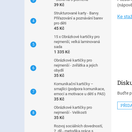
n
39 Kč
(nápověd
e
l
Strukturované karty - Barvy.
Ke staž
Přiřazování a poznávání barev
pro děti
45 Kč
15 x Obrázkové kartičky pro
nejmenší, velká laminovaná
sada
1 335 Kč
Obrázkové kartičky pro
nejmenší - zvířátka a jejich
obydlí
35 Kč
Disku
Komunikační kartičky –
smajlíci (podpora komunikace,
Buďte pr
emocí a motivace u dětí s PAS)
35 Kč
PŘID
Obrázkové kartičky pro
nejmenší - Velikosti
35 Kč
Rozvoj sociálních dovedností,
2. díl - metodika práce s