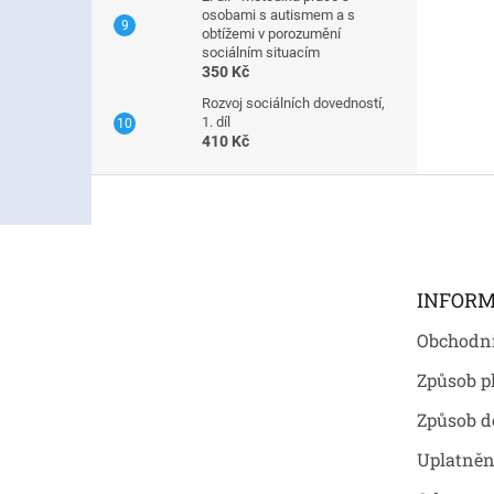
osobami s autismem a s
obtížemi v porozumění
sociálním situacím
350 Kč
Rozvoj sociálních dovedností,
1. díl
410 Kč
Z
á
p
a
t
INFORM
í
Obchodn
Způsob p
Způsob d
Uplatněn