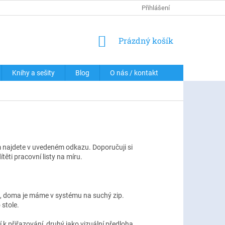
DOPRAVA A PLATBY
PODMÍNKY OCHRANY OSOBNÍCH ÚDAJŮ
Přihlášení
NÁKUPNÍ
Prázdný košík
KOŠÍK
Knihy a sešity
Blog
O nás / kontakt
m najdete v uvedeném odkazu. Doporučuji si
ěti pracovní listy na míru.
ě, doma je máme v systému na suchý zip.
 stole.
í k přiřazování, druhý jako vizuální předloha