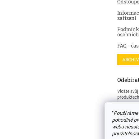
Odstoupe
Informac
zařízení
Podmínk
osobních
FAQ - čas
ARCHIV
Odebírat
Vložte svů
produktech
E-mail
"
Používáme 
pohodlné pr
webu neustál
PŘIHL
použitelnost