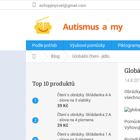
Přejít
eshopjinysvet@gmail.com
na
obsah
Podle potřeb
Výukové pomůcky
Piktogram
Domů
Blog
Globální čtení - jídlo.
P
Globál
o
s
14.8.20
Top 10 produktů
t
Obrázky
r
Čtení s obrázky. Skládanka 4 A
všechno 
a
- slova na 3 slabiky
n
39 Kč
n
Čtení s obrázky. Skládanka 2 A
í
- slova na 4 písmena
Pomůcku
39 Kč
p
Vyhovuje
a
Čtení s obrázky. Skládanka 1 A
Pozadí k
- slova na 3 písmena