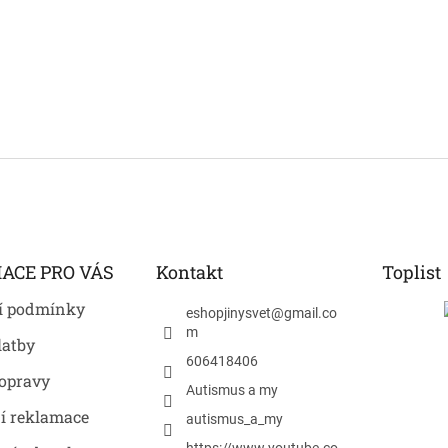
ACE PRO VÁS
Kontakt
Toplist
í podmínky
eshopjinysvet
@
gmail.co
m
latby
606418406
opravy
Autismus a my
í reklamace
autismus_a_my