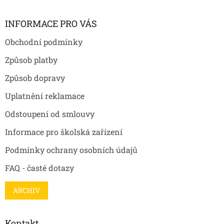
á
p
a
INFORMACE PRO VÁS
t
Obchodní podmínky
í
Způsob platby
Způsob dopravy
Uplatnění reklamace
Odstoupení od smlouvy
Informace pro školská zařízení
Podmínky ochrany osobních údajů
FAQ - časté dotazy
ARCHIV
Kontakt