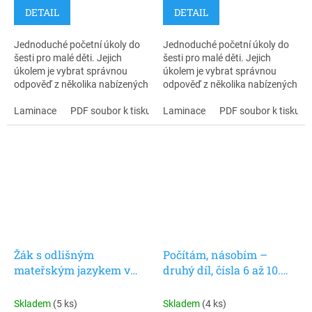
DETAIL
DETAIL
Jednoduché početní úkoly do
Jednoduché početní úkoly do
šesti pro malé děti. Jejich
šesti pro malé děti. Jejich
úkolem je vybrat správnou
úkolem je vybrat správnou
odpověď z několika nabízených
odpověď z několika nabízených
možností. Na rubové straně
možností. Na rubové straně
karet si děti mohou samy ověřit
Laminace
PDF soubor k tisku
karet si děti mohou samy ověřit
Laminace
PDF soubor k tisku
správnost řešení. Inspirováno
správnost řešení. Insporováno
Montessori pedagogikou,
Montessori pedagogikou,
vhodné i pro děti s autismem.
vhodné pro děti s autismem.
Žák s odlišným
Počítám, násobím –
mateřským jazykem v
druhý díl, čísla 6 až 10.
české škole 3 –
Dagmar Šimková.
Matematika. Pasparta.
Skladem
(5 ks)
Skladem
(4 ks)