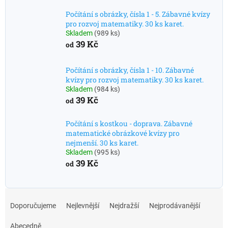
Počítání s obrázky, čísla 1 - 5. Zábavné kvízy
pro rozvoj matematiky. 30 ks karet.
Skladem
(989 ks)
39 Kč
od
Počítání s obrázky, čísla 1 - 10. Zábavné
kvízy pro rozvoj matematiky. 30 ks karet.
Skladem
(984 ks)
39 Kč
od
Počítání s kostkou - doprava. Zábavné
matematické obrázkové kvízy pro
nejmenší. 30 ks karet.
Skladem
(995 ks)
39 Kč
od
Ř
a
Doporučujeme
Nejlevnější
Nejdražší
Nejprodávanější
z
e
Abecedně