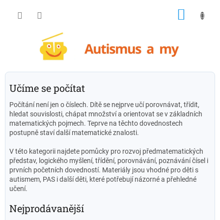
Přejít
NÁKU
na
obsah
KOŠÍK
Učíme se počítat
Počítání není jen o číslech. Dítě se nejprve učí porovnávat, třídit,
hledat souvislosti, chápat množství a orientovat se v základních
matematických pojmech. Teprve na těchto dovednostech
postupně staví další matematické znalosti.
V této kategorii najdete pomůcky pro rozvoj předmatematických
představ, logického myšlení, třídění, porovnávání, poznávání čísel i
prvních početních dovedností. Materiály jsou vhodné pro děti s
autismem, PAS i další děti, které potřebují názorné a přehledné
učení.
Nejprodávanější