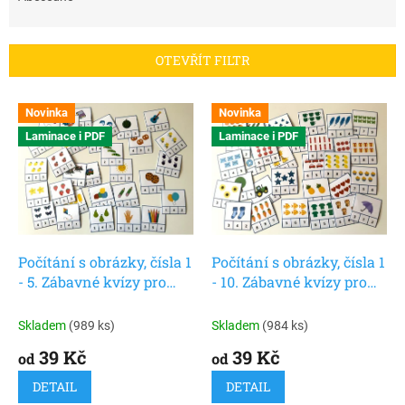
n
í
p
OTEVŘÍT FILTR
r
o
V
d
Novinka
Novinka
ý
u
Laminace i PDF
Laminace i PDF
p
k
i
t
s
ů
p
r
o
d
Počítání s obrázky, čísla 1
Počítání s obrázky, čísla 1
u
- 5. Zábavné kvízy pro
- 10. Zábavné kvízy pro
k
rozvoj matematiky. 30 ks
rozvoj matematiky. 30 ks
t
karet.
karet.
Skladem
(989 ks)
Skladem
(984 ks)
ů
39 Kč
39 Kč
od
od
DETAIL
DETAIL