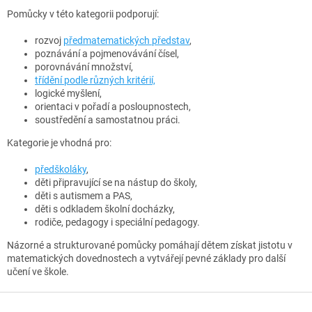
y
Pomůcky v této kategorii podporují:
v
ý
rozvoj
předmatematických představ
,
p
poznávání a pojmenovávání čísel,
i
porovnávání množství,
s
třídění podle různých kritérií,
u
logické myšlení,
orientaci v pořadí a posloupnostech,
soustředění a samostatnou práci.
Kategorie je vhodná pro:
předškoláky
,
děti připravující se na nástup do školy,
děti s autismem a PAS,
děti s odkladem školní docházky,
rodiče, pedagogy i speciální pedagogy.
Názorné a strukturované pomůcky pomáhají dětem získat jistotu v
matematických dovednostech a vytvářejí pevné základy pro další
učení ve škole.
Z