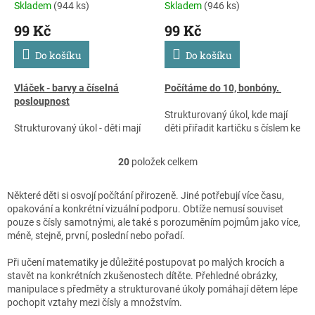
Skladem
(944 ks)
Skladem
(946 ks)
99 Kč
99 Kč
Do košíku
Do košíku
Vláček - barvy a číselná
Počítáme do 10, bonbóny.
posloupnost
Strukturovaný úkol, kde mají
Strukturovaný úkol - děti mají
děti přiřadit kartičku s číslem ke
roztřídit vagonky podle barev,
kartičce s příslušným počtem
správně je přiřadit ke stejně
bonbónů. Strukturované učení
20
položek celkem
O
barevné mašince a zároveň je
dává dětem řád a podporuje
v
seřadit správně za sebou podle
jejich rozvoj. Vhodné pro
l
čísel 1-3
autismus, dysfázii a další
Některé děti si osvojí počítání přirozeně. Jiné potřebují více času,
á
obtíže v komunikaci.
opakování a konkrétní vizuální podporu. Obtíže nemusí souviset
d
pouze s čísly samotnými, ale také s porozuměním pojmům jako více,
a
méně, stejně, první, poslední nebo pořadí.
c
í
Při učení matematiky je důležité postupovat po malých krocích a
p
stavět na konkrétních zkušenostech dítěte. Přehledné obrázky,
r
manipulace s předměty a strukturované úkoly pomáhají dětem lépe
v
pochopit vztahy mezi čísly a množstvím.
k