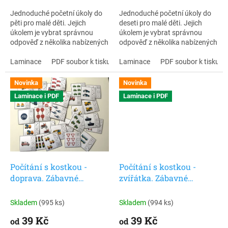
Jednoduché početní úkoly do
Jednoduché početní úkoly do
pěti pro malé děti. Jejich
deseti pro malé děti. Jejich
úkolem je vybrat správnou
úkolem je vybrat správnou
odpověď z několika nabízených
odpověď z několika nabízených
možností. Na rubové straně
možností. Na rubové straně
karet si děti mohou samy ověřit
Laminace
PDF soubor k tisku
karet si děti mohou samy ověřit
Laminace
PDF soubor k tisku
správnost řešení. Inspirováno
správnost řešení. Inspirováno
Montessori pedagogikou,
Montessori pedagogikou,
Novinka
Novinka
vhodné i pro děti s autismem.
vhodné i pro děti s autismem.
Laminace i PDF
Laminace i PDF
Počítání s kostkou -
Počítání s kostkou -
doprava. Zábavné
zvířátka. Zábavné
matematické obrázkové
matematické obrázkové
kvízy pro nejmenší. 30 ks
kvízy pro nejmenší. 30 ks
Skladem
(995 ks)
Skladem
(994 ks)
karet.
karet.
39 Kč
39 Kč
od
od