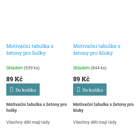
Motivační tabulka s
Motivační tabulka s
žetony pro holky
žetony pro kluky
Skladem
(939 ks)
Skladem
(844 ks)
89 Kč
89 Kč
Do košíku
Do košíku
Motivační tabulka s žetony pro
Motivační tabulka s žetony pro
holky
kluky
Všechny děti mají rády
Všechny děti mají rády
odměnu. a toho můžeme využít
odměnu. a toho můžeme využít
i pro motivaci. Motivační
i pro motivaci. Motivační