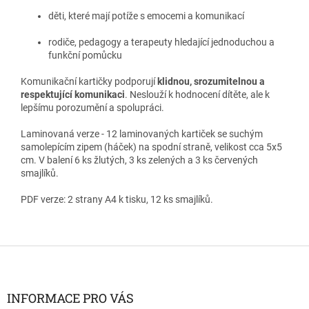
děti, které mají potíže s emocemi a komunikací
rodiče, pedagogy a terapeuty hledající jednoduchou a
funkční pomůcku
Komunikační kartičky podporují
klidnou, srozumitelnou a
respektující komunikaci
. Neslouží k hodnocení dítěte, ale k
lepšímu porozumění a spolupráci.
Laminovaná verze - 12 laminovaných kartiček se suchým
samolepícím zipem (háček) na spodní straně, velikost cca 5x5
cm. V balení 6 ks žlutých, 3 ks zelených a 3 ks červených
smajlíků.
PDF verze: 2 strany A4 k tisku, 12 ks smajlíků.
Z
á
p
a
INFORMACE PRO VÁS