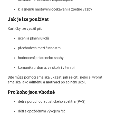
k jasnému nastavení očekávání a zpětné vazby
Jak je lze používat
Kartičky lze využít při:
učení a plnění úkolů
přechodech mezi činnostmi
hodnocení práce nebo snahy
komunikaci doma, ve škole i v terapii
Dítě může pomocí smajlíka ukázat,
jak se cítí
, nebo si vybrat
smajlíka jako
odměnu a motivaci
po splnění úkolu.
Pro koho jsou vhodné
děti s poruchou autistického spektra (PAS)
děti s opožděným vývojem řeči