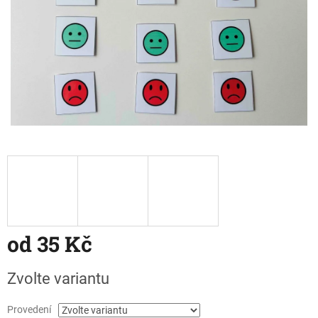
od
35 Kč
Měrná
Zvolte variantu
cena:
Provedení