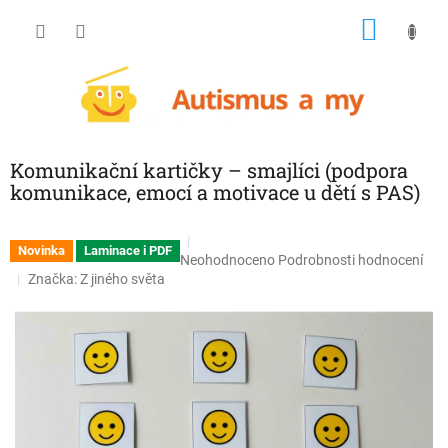
Přejít
NÁKU
na
obsah
KOŠÍK
Komunikační kartičky – smajlíci (podpora
komunikace, emocí a motivace u dětí s PAS)
Novinka
Laminace i PDF
Průměrné
Neohodnoceno
Podrobnosti hodnocení
hodnocení
Značka:
Z jiného světa
produktu
je
0,0
z
5
hvězdiček.