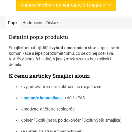
tabulka s žetony se bude líbit
tabulka s žetony se bude líbit
ZOBRAZIT VŠECHNY SOUVISEJÍCÍ PRODUKTY
malým dětem a dětem, které se
malým dětem a dětem, které se
obtížně motivují. - např. děti s
obtížně motivují. - např. děti s
autismem. Na začátku je
autismem. Na začátku je
potřeba vybrat jednu věc,
potřeba vybrat jednu věc,
Popis
Hodnocení
Diskuze
aktivitu, kterou chceme dítě
aktivitu, kterou chceme dítě
naučit. Ze začátku je dobré
naučit. Ze začátku je dobré
Detailní popis produktu
začít s něčím jednoduchým,
začít s něčím jednoduchým,
aby dítě pochopilo, jak žetony
aby dítě pochopilo, jak žetony
Smajlíci pomáhají dítěti
vybrat emoci místo slov
, zapojit se do
fungují. Odměnu musíme zvolit
fungují. Odměnu musíme zvolit
komunikace a lépe porozumět tomu, co se od něj očekává.
takovou, jakou ocení dítě. Pro
takovou, jakou ocení dítě. Pro
Kartičky jsou přehledné, s jasným výrazem a bez rušivých
některé to bude hra na iPadu,
některé to bude hra na iPadu,
detailů.
jiné ocení hru na hřišti, další
jiné ocení hru na hřišti, další
třeba bonbón.
třeba bonbón.
K čemu kartičky Smajlíci slouží
k vyjadřování emocí a aktuálního rozpoložení
k
podpoře komunikace
u dětí s PAS
k motivaci dítěte ke spolupráci
k plnění úkolů (např. po dokončení úkolu výběr smajlíka)
ke snížení frustrace z nepochopení