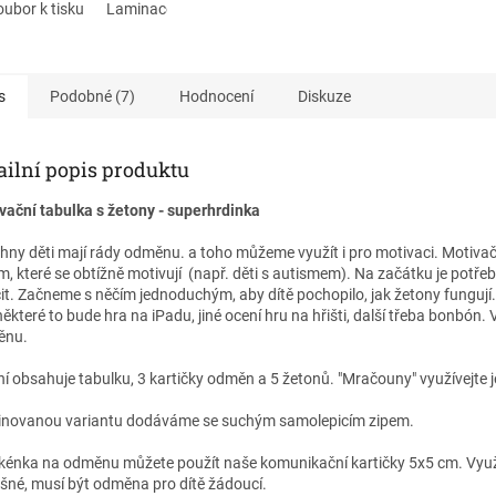
umět situaci
ubor k tisku
. U dětí s
Laminace + zip
 často přítomné
vné vnímání a obtížné
znávání emocí
, proto je
ní podpora velmi
s
Podobné (7)
Hodnocení
Diskuze
tá.
ailní popis produktu
vační tabulka s žetony - superhrdinka
hny děti mají rády odměnu. a toho můžeme využít i pro motivaci. Motivač
m, které se obtížně motivují (např. děti s autismem). Na začátku je potřeb
it. Začneme s něčím jednoduchým, aby dítě pochopilo, jak žetony fungují
ěkteré to bude hra na iPadu, jiné ocení hru na hřišti, další třeba bonbón. V
ěnu.
ní obsahuje tabulku, 3 kartičky odměn a 5 žetonů. "Mračouny" využívejte j
novanou variantu dodáváme se suchým samolepicím zipem.
kénka na odměnu můžete použít naše komunikační kartičky 5x5 cm. Využít
šné, musí být odměna pro dítě žádoucí.