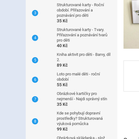
n
Strukturované karty - Roční
e
období. Přiřazování a
l
poznávání pro děti
35 Kč
Strukturované karty - Tvary.
Přiřazování a poznávání tvarů
pro děti
40 Kč
Kniha aktivit pro děti - Barvy, díl
2.
89 Kč
Loto pro malé děti - roční
období
55 Kč
Obrázkové kartičky pro
nejmenší - Najdi správný stín
35 Kč
Kde se pohybují dopravní
prostředky? Strukturovaná
výuková pomůcka
99 Kč
Obrázková skládanka - slož