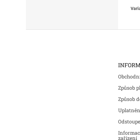
Vari
Z
á
p
a
t
INFORM
í
Obchodn
Způsob p
Způsob d
Uplatněn
Odstoupe
Informac
zařízení