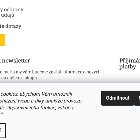
y ochrany
 údajů
té dotazy
 newsletter
Přijímá
platby
j e-mail a my vám budeme zasílat informace o nových
 na našem e-shopu.
cookies, abychom Vám umožnili
Odmítnout
ohlížení webu a díky analýze provozu
e zlepšovali jeho funkce, výkon a
ÁSIT SE
.
"
í
ena.
Upravit nastavení cookies