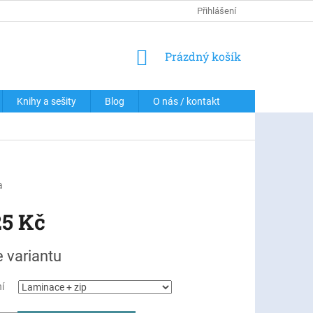
DOPRAVA A PLATBY
PODMÍNKY OCHRANY OSOBNÍCH ÚDAJŮ
Přihlášení
NÁKUPNÍ
Prázdný košík
KOŠÍK
Knihy a sešity
Blog
O nás / kontakt
a
25 Kč
e variantu
í