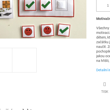
Motivačn
Všechny 
motivaci.
dětem, kt
začátku j
naučit. Z
pochopil
jakou oce
na hřišti
Detailní 
TISK