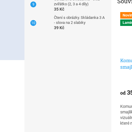
Souvi
zvířátko (2, 3 a 4 díly)
35 Kč
Novi
Čtení s obrázky. Skládanka 3 A
Lamin
- slova na 2 slabiky
39 Kč
Komu
smajl
komu
motiv
3
od
Komuni
smajlí
vizuál
které 
emoce