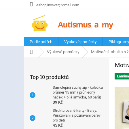
Přejít
eshopjinysvet@gmail.com
na
obsah
Podle potřeb
Výukové pomůcky
Piktogram
Domů
Výukové pomůcky
Motivační tabulka s 
P
Motiv
o
s
Top 10 produktů
Lamina
t
r
Samolepicí suchý zip - kolečka
a
průměr 15 mm ( průhledný
n
háček + bílá smyčka, 60 párů)
39 Kč
n
í
Strukturované karty - Barvy.
Přiřazování a poznávání barev
p
pro děti
a
45 Kč