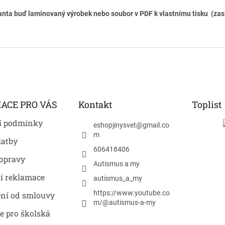
anta buď laminovaný výrobek nebo soubor v PDF k vlastnímu tisku (za
ACE PRO VÁS
Kontakt
Toplist
í podmínky
eshopjinysvet
@
gmail.co
m
latby
606418406
opravy
Autismus a my
í reklamace
autismus_a_my
https://www.youtube.co
ní od smlouvy
m/@autismus-a-my
e pro školská