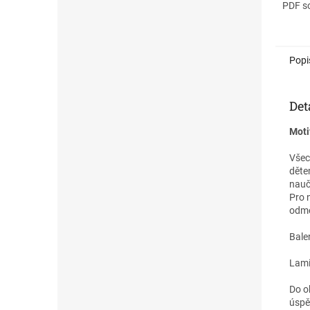
poroz
PDF so
PAS je
doslo
rozpo
vizuál
Popi
důleži
Det
Moti
Všec
děte
nauč
Pro n
odm
Bale
Lami
Do o
úspě