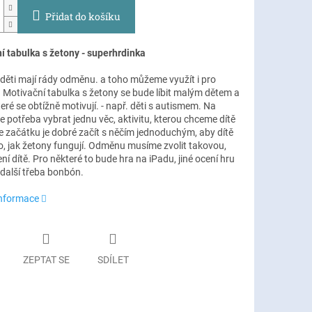
Přidat do košíku
í tabulka s žetony - superhrdinka
děti mají rády odměnu. a toho můžeme využít i pro
 Motivační tabulka s žetony se bude líbit malým dětem a
eré se obtížně motivují. - např. děti s autismem. Na
e potřeba vybrat jednu věc, aktivitu, kterou chceme dítě
e začátku je dobré začít s něčím jednoduchým, aby dítě
o, jak žetony fungují. Odměnu musíme zvolit takovou,
ní dítě. Pro některé to bude hra na iPadu, jiné ocení hru
, další třeba bonbón.
informace
ZEPTAT SE
SDÍLET