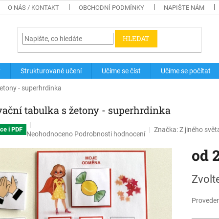
O NÁS / KONTAKT
OBCHODNÍ PODMÍNKY
NAPIŠTE NÁM
HLEDAT
y
Strukturované učení
Učíme se číst
Učíme se počítat
žetony - superhrdinka
ační tabulka s žetony - superhrdinka
Značka:
Z jiného svět
ce i PDF
Průměrné
Neohodnoceno
Podrobnosti hodnocení
hodnocení
od
produktu
je
0,0
Měrná
Zvolt
z
cena:
5
hvězdiček.
Proveden