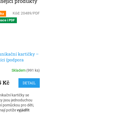
sející produkty
Kód:
20489/PDF
nka
ace i PDF
nikační kartičky –
íci (podpora
nikace, emocí a
Skladem
(991 ks)
ace u dětí s PAS)
5 Kč
DETAIL
kační kartičky se
ky jsou jednoduchou
ní pomůckou pro děti,
mají potíže
vyjádřit
, potřeby nebo