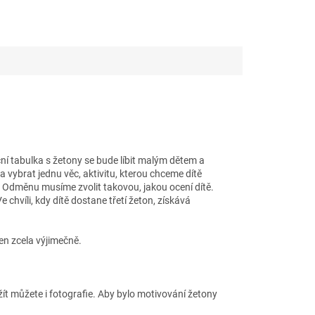
ní tabulka s žetony se bude líbit malým dětem a
a vybrat jednu věc, aktivitu, kterou chceme dítě
. Odměnu musíme zvolit takovou, jakou ocení dítě.
e chvíli, kdy dítě dostane třetí žeton, získává
en zcela výjimečně.
 můžete i fotografie. Aby bylo motivování žetony