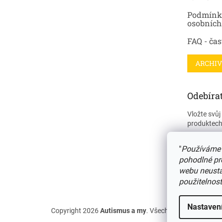
Podmínk
osobních
FAQ - čas
ARCHIV
Odebírat
Vložte svů
produktech
E-mail
"
Používáme 
pohodlné pr
webu neustál
PŘIHL
použitelnost
Nastaven
Copyright 2026
Autismus a my
. Všechna práva vyhraz