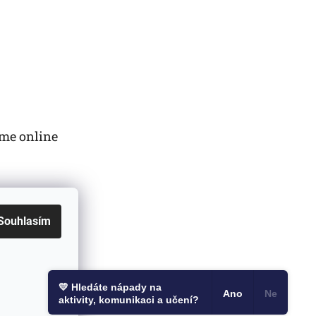
me online
Souhlasím
💛 Hledáte nápady na
Ano
Ne
Vytvořil Shoptet
aktivity, komunikaci a učení?