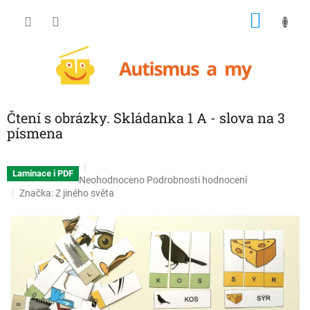
Přejít
NÁKU
na
obsah
KOŠÍK
Čtení s obrázky. Skládanka 1 A - slova na 3
písmena
Laminace i PDF
Průměrné
Neohodnoceno
Podrobnosti hodnocení
hodnocení
Značka:
Z jiného světa
produktu
je
0,0
z
5
hvězdiček.