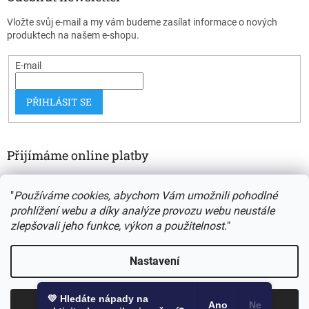
Vložte svůj e-mail a my vám budeme zasílat informace o nových
produktech na našem e-shopu.
E-mail
PŘIHLÁSIT SE
Přijímáme online platby
"
Používáme cookies, abychom Vám umožnili pohodlné
prohlížení webu a díky analýze provozu webu neustále
zlepšovali jeho funkce, výkon a použitelnost.
"
Vytvořil Shoptet
Nastavení
Copyright 2026
Autismus a my
. Všechna práva vyhrazena.
💛 Hledáte nápady na
Odmítnout
Souhlasím
Ano
Ne
Upravit nastavení cookies