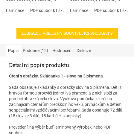
obrázky slov na 4 písmena.
obrázky slov na 2 slabiky. Děti
Děti si hravou formou procvičí
Laminace
PDF soubor k tisku
si hravou formou procvičí čtení
Laminace
PDF soubor k tisku
jednotlivá písmena a z nich
slabik a z nich složí za pomocí
složí za pomocí obrázků celá
obrázků celá slova. Výuková
slova. Výuková pomůcka je
pomůcka je určena začínajícím
ZOBRAZIT VŠECHNY SOUVISEJÍCÍ PRODUKTY
určena začínajícím čtenářům
čtenářům předškolního věku,
předškolního věku, prvňáčkům
prvňáčkům a dětem se
a dětem se speciálními
speciálními vzdělávacími
vzdělávacími potřebami. Sada
potřebami. Sada obsahuje
Popis
Podobné (12)
Hodnocení
Diskuze
obsahuje celkem 18 obrázků
celkem 18 obrázků (celkem 54
(celkem 90 dílů).
dílů).
Detailní popis produktu
Čtení s obrázky. Skládanka 1 - slova na 3 písmena
Sada obsahuje skládanky s obrázky slov na 3 písmena. Děti si
hravou formou procvičí jednotlivá písmena a z nich složí za
pomocí obrázků celá slova. Výuková pomůcka je určena
začínajícím čtenářům předškolního věku, prvňáčkům a dětem
se speciálními vzdělávacími potřebami. Sada obsahuje 72 dílů
(18 slov ze 3 dílů, 18 kartiček s popisky).
Provedení: na výběr buď laminovaný výrobek, nebo PDF
soubor.