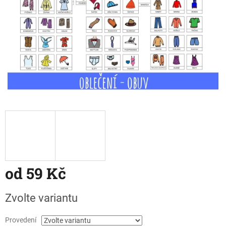
od
59 Kč
Měrná
Zvolte variantu
cena:
Provedení