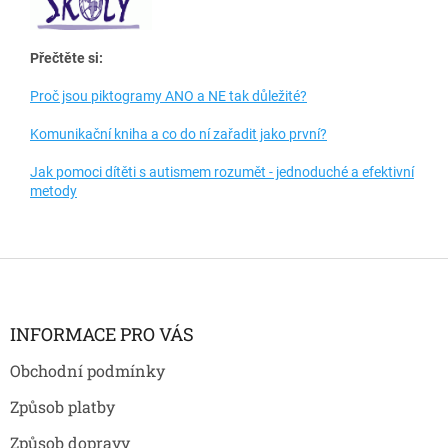
Přečtěte si:
Proč jsou piktogramy ANO a NE tak důležité?
Komunikační kniha a co do ní zařadit jako první?
Jak pomoci dítěti s autismem rozumět - jednoduché a efektivní
metody
Z
á
p
a
INFORMACE PRO VÁS
t
Obchodní podmínky
í
Způsob platby
Způsob dopravy