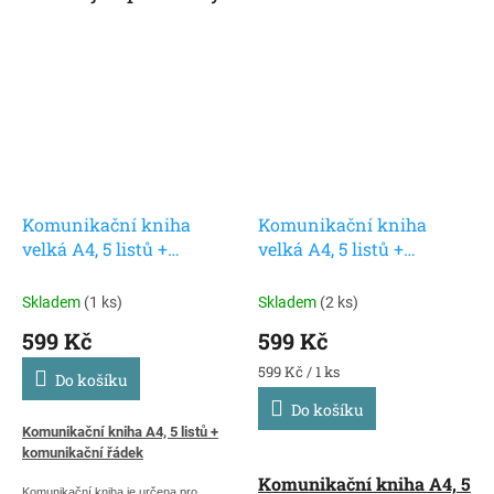
Komunikační kniha
Komunikační kniha
velká A4, 5 listů +
velká A4, 5 listů +
komunikační řádek,
komunikační řádek,
modrá
zelená
Skladem
(1 ks)
Skladem
(2 ks)
599 Kč
599 Kč
Měrná
599 Kč / 1 ks
Do košíku
cena:
Do košíku
Komunikační kniha A4, 5 listů +
komunikační řádek
Komunikační kniha A4, 5
Komunikační kniha je určena pro