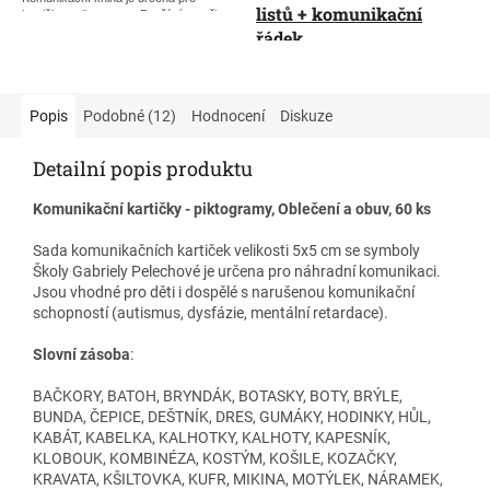
listů + komunikační
kartičky - piktogramy. Používá se při
náhradní komunikaci. Cílová skupina:
řádek
diagn. autismus, dysfázie a jiné
komunikační problémy.
Komunikační kniha je určena
pro kartičky - piktogramy.
Součástí komunikační knihy je
Popis
Podobné (12)
Hodnocení
Diskuze
piktogram
"Já chci"
.
Používá se při náhradní
komunikaci. Cílová skupina:
diagn. autismus, dysfázie a
Detailní popis produktu
jiné komunikační problémy.
Komunikační kartičky - piktogramy, Oblečení a obuv, 60 ks
Součástí komunikační knihy
je piktogram
"Já chci"
.
Sada komunikačních kartiček velikosti 5x5 cm se symboly
Školy Gabriely Pelechové je určena pro náhradní komunikaci.
Jsou vhodné pro děti i dospělé s narušenou komunikační
schopností (autismus, dysfázie, mentální retardace).
Slovní zásoba
:
BAČKORY, BATOH, BRYNDÁK, BOTASKY, BOTY, BRÝLE,
BUNDA, ČEPICE, DEŠTNÍK, DRES, GUMÁKY, HODINKY, HŮL,
KABÁT, KABELKA, KALHOTKY, KALHOTY, KAPESNÍK,
KLOBOUK, KOMBINÉZA, KOSTÝM, KOŠILE, KOZAČKY,
KRAVATA, KŠILTOVKA, KUFR, MIKINA, MOTÝLEK, NÁRAMEK,