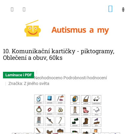
Přejít
NÁKU
na
obsah
KOŠÍK
10. Komunikační kartičky - piktogramy,
Oblečení a obuv, 60ks
Laminace i PDF
Průměrné
Neohodnoceno
Podrobnosti hodnocení
hodnocení
Značka:
Z jiného světa
produktu
je
0,0
z
5
hvězdiček.