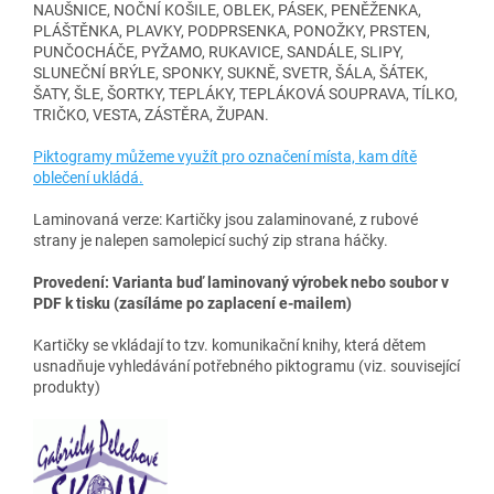
NAUŠNICE, NOČNÍ KOŠILE, OBLEK, PÁSEK, PENĚŽENKA,
PLÁŠTĚNKA, PLAVKY, PODPRSENKA, PONOŽKY, PRSTEN,
PUNČOCHÁČE, PYŽAMO, RUKAVICE, SANDÁLE, SLIPY,
SLUNEČNÍ BRÝLE, SPONKY, SUKNĚ, SVETR, ŠÁLA, ŠÁTEK,
ŠATY, ŠLE, ŠORTKY, TEPLÁKY, TEPLÁKOVÁ SOUPRAVA, TÍLKO,
TRIČKO, VESTA, ZÁSTĚRA, ŽUPAN.
Piktogramy můžeme využít pro označení místa, kam dítě
oblečení ukládá.
Laminovaná verze: Kartičky jsou zalaminované, z rubové
strany je nalepen samolepicí suchý zip strana háčky.
Provedení:
Varianta buď laminovaný výrobek nebo soubor v
PDF k tisku (zasíláme po zaplacení e-mailem)
Kartičky se vkládají to tzv. komunikační knihy, která dětem
usnadňuje vyhledávání potřebného piktogramu (viz. související
produkty)