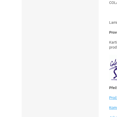
COLA
Lami
Prov
Kart
prod
Přeč
Proč
Komu