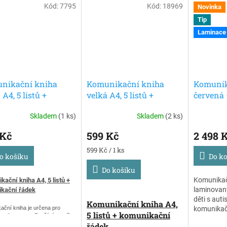
Kód:
7795
Kód:
18969
Novinka
Tip
Laminace
nikační kniha
Komunikační kniha
Komunik
 A4, 5 listů +
velká A4, 5 listů +
červená
nikační řádek,
komunikační řádek,
kniha a 
Skladem
(1 ks)
Skladem
(2 ks)
á
zelená
komunik
 Kč
599 Kč
2 498 
Měrná
599 Kč / 1 ks
o košíku
Do k
cena:
Do košíku
Komunikač
kační kniha A4, 5 listů +
laminovan
kační řádek
děti s aut
Komunikační kniha A4,
ační kniha je určena pro
komunikač
5 listů + komunikační
 - piktogramy. Používá se při
Přenosná 
í komunikaci. Cílová skupina:
řádek