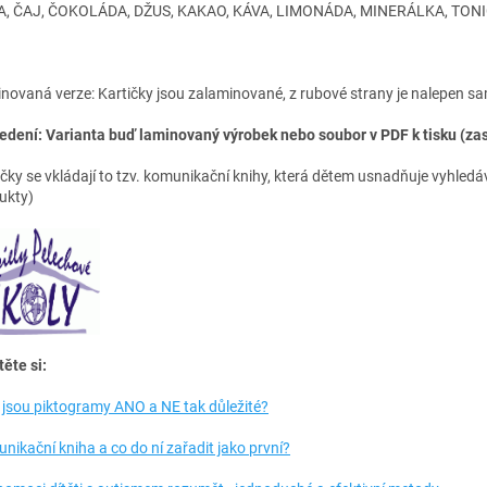
, ČAJ, ČOKOLÁDA, DŽUS, KAKAO, KÁVA, LIMONÁDA, MINERÁLKA, TONIC,
novaná verze: Kartičky jsou zalaminované, z rubové strany je nalepen sa
edení:
Varianta buď laminovaný výrobek nebo soubor v PDF k tisku (za
ičky se vkládají to tzv. komunikační knihy, která dětem usnadňuje vyhledá
ukty)
těte si:
 jsou piktogramy ANO a NE tak důležité?
nikační kniha a co do ní zařadit jako první?