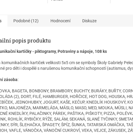
AAC komun
utismus, dysfázie a jiné
samostatno
ační problémy.
Komunikační kniha je
při terapii.
určena pro kartičky -
í komunikační knihy je
postupně 
s
Podobné (12)
Hodnocení
Diskuze
am
"Já chci"
.
piktogramy. Používá se při
potřeb dít
náhradní komunikaci. Cílová
je také pik
skupina: diagn. autismus,
ailní popis produktu
dysfázie a jiné komunikační
problémy.
nikační kartičky - piktogramy, Potraviny a nápoje, 108 ks
Součástí komunikační knihy
 komunikačních kartiček velikosti 5x5 cm se symboly Školy Gabriely Pele
je piktogram
"Já chci"
.
né pro děti i dospělé s narušenou komunikační schopností (autismus, dys
ní zásoba
:
VKA, BAGETA, BONBONY, BRAMBORY, BUCHTY, BURÁKY, BUŘTY, CORN
LÁDA (2), DORT, FILÉ, HAMBURGER, HOŘČICE, HOT DOG, HOUSKA, H
BÍČEK, JEDNOHUBKY, JOGURT, KAŠE, KEČUP, KNEDLÍK HOUSKOVÝ, KO
TKO, MAJONÉZA, MARMELÁDA, MÁSLO, MASO, MED, MOUKA, MÜSLI, NA
NÉ KNEDLÍKY, PALAČINKY, PÁREK, PAŠTIKA, PIŠKOTY, PIZZA, POLÉV
NK, ROHLÍK, RYBIČKY, RÝŽE, SALÁM, SEKANÁ, SLANÉ TYČINKY, SMET
NKY, SÝR, ŠLEHAČKA, ŠPAGETY, ŠPÍZ, ŠUNKA, TATARSKÁ OMÁČKA, TAŠ
OH, VAFLE, VÁNOČKA, VÁNOČNÍ CUKROVÍ, VEKA, VEJCE, ZÁKUSEK, Z