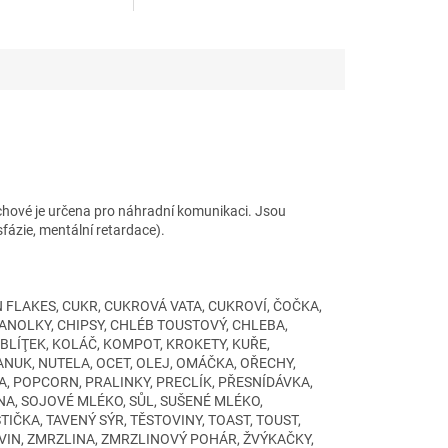
ikaci, porozumění i
podporuje vyjadřování potřeb,
st doma, ve škole i
porozumění i samostatnost
 Kartičky lze
doma, ve škole i při terapii.
doplňovat podle
Kartičky lze postupně
ěte a součástí knihy
doplňovat podle individuálních
togram „Já chci“.
potřeb dítěte.
chové je určena pro náhradní komunikaci. Jsou
fázie, mentální retardace).
 FLAKES, CUKR, CUKROVÁ VATA, CUKROVÍ, ČOČKA,
RANOLKY, CHIPSY, CHLÉB TOUSTOVÝ, CHLEBA,
BLÍŢEK, KOLÁČ, KOMPOT, KROKETY, KUŘE,
NUK, NUTELA, OCET, OLEJ, OMÁČKA, OŘECHY,
KA, POPCORN, PRALINKY, PRECLÍK, PŘESNÍDÁVKA,
ANA, SOJOVÉ MLÉKO, SŮL, SUŠENÉ MLÉKO,
TIČKA, TAVENÝ SÝR, TĚSTOVINY, TOAST, TOUST,
ÁVIN, ZMRZLINA, ZMRZLINOVÝ POHÁR, ŽVÝKAČKY,