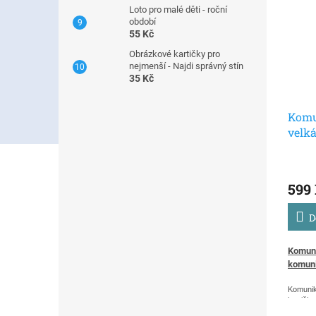
Loto pro malé děti - roční
období
55 Kč
Obrázkové kartičky pro
nejmenší - Najdi správný stín
35 Kč
Komu
velká
komu
modr
599
D
Komuni
komuni
Komunik
kartičky
náhradn