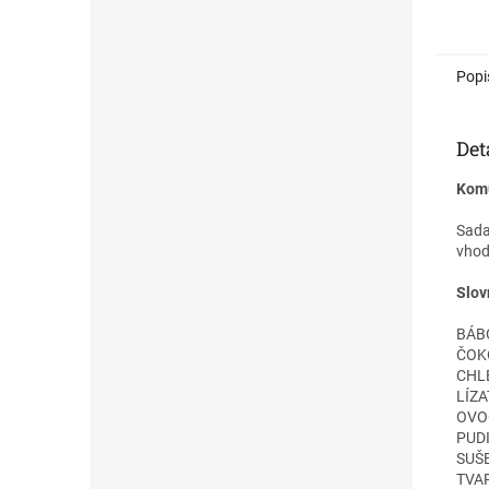
diagn. a
komunik
Součást
Popi
piktogr
Det
Komu
Sada
vhod
Slov
BÁBO
ČOKO
CHLE
LÍZA
OVOC
PUDI
SUŠE
TVAR