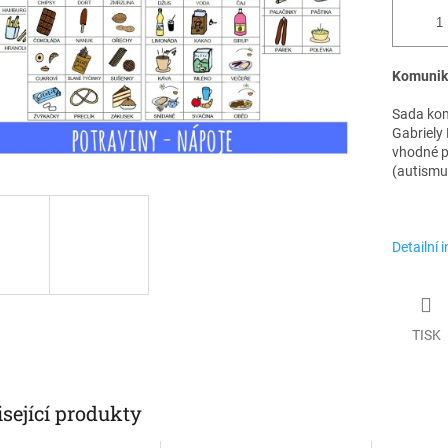
Komunika
Sada kom
Gabriely
vhodné p
(autismus
Detailní 
TISK
sející produkty