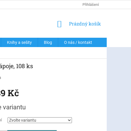
DOPRAVA A PLATBY
PODMÍNKY OCHRANY OSOBNÍCH ÚDAJŮ
Přihlášení
NÁKUPNÍ
Prázdný košík
KOŠÍK
Knihy a sešity
Blog
O nás / kontakt
poje, 108 ks
a
89 Kč
e variantu
í