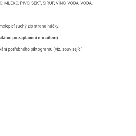
 MLÉKO, PIVO, SEKT, SIRUP, VÍNO, VODA, VODA.
molepicí suchý zip strana háčky.
síláme po zaplacení e-mailem)
vání potřebného piktogramu (viz. související