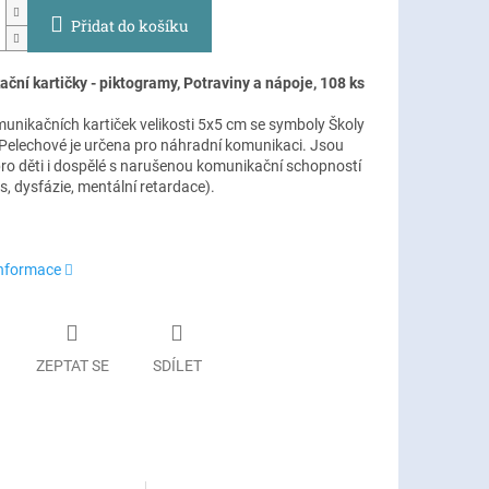
Přidat do košíku
ční kartičky - piktogramy, Potraviny a nápoje, 108 ks
unikačních kartiček velikosti 5x5 cm se symboly Školy
 Pelechové je určena pro náhradní komunikaci. Jsou
ro děti i dospělé s narušenou komunikační schopností
, dysfázie, mentální retardace).
informace
ZEPTAT SE
SDÍLET