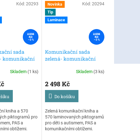
Kód:
20293
Kód:
20294
Novinka
Tip
Laminace
2 598
2 598
Kč
Kč
–3 %
–3 %
ační sada
Komunikační sada
 - komunikační
zelená- komunikační
570
kniha a 570
Skladem
(1 ks)
Skladem
(3 ks)
ačních kartiček
komunikačních kartiček
Kč
2 498 Kč
ošíku
Do košíku
ní kniha a 570
Zelená komunikační kniha a
ých piktogramů pro
570 laminovaných piktogramů
ismem, PAS a
pro děti s autismem, PAS a
ními obtížemi.
komunikačními obtížemi.
sada podporuje
Přenosná AAC sada