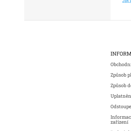
Jak 
Z
á
p
a
t
INFORM
í
Obchodn
Způsob p
Způsob d
Uplatněn
Odstoupe
Informac
zařízení