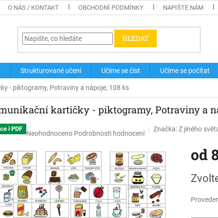
O NÁS / KONTAKT
OBCHODNÍ PODMÍNKY
NAPIŠTE NÁM
HLEDAT
y
Strukturované učení
Učíme se číst
Učíme se počítat
ky - piktogramy, Potraviny a nápoje, 108 ks
munikační kartičky - piktogramy, Potraviny a ná
Značka:
Z jiného svět
ce i PDF
Průměrné
Neohodnoceno
Podrobnosti hodnocení
hodnocení
od
produktu
je
0,0
Měrná
Zvolt
z
cena:
5
hvězdiček.
Proveden