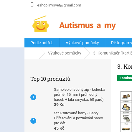
Přejít
eshopjinysvet@gmail.com
na
obsah
Podle potřeb
Výukové pomůcky
Piktogram
Domů
Výukové pomůcky
3. Komunikační kartič
P
3. Ko
o
s
Top 10 produktů
Lamina
t
r
Samolepicí suchý zip - kolečka
a
průměr 15 mm ( průhledný
n
háček + bílá smyčka, 60 párů)
39 Kč
n
í
Strukturované karty - Barvy.
Přiřazování a poznávání barev
p
pro děti
a
45 Kč