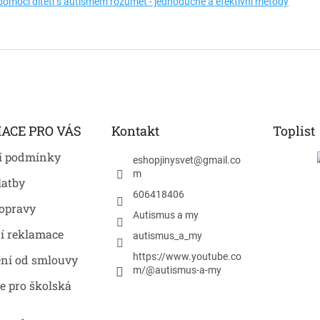
pomoci dítěti s autismem rozumět - jednoduché a efektivní metody
ACE PRO VÁS
Kontakt
Toplist
í podmínky
eshopjinysvet
@
gmail.co
m
latby
606418406
opravy
Autismus a my
í reklamace
autismus_a_my
https://www.youtube.co
ní od smlouvy
m/@autismus-a-my
e pro školská