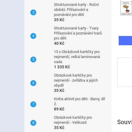
n
Strukturované karty - Roční
e
období. Přiřazování a
l
poznávání pro děti
35 Kč
Strukturované karty - Tvary.
Přiřazování a poznávání tvarů
pro děti
40 Kč
15 x Obrázkové kartičky pro
nejmenší, velká laminovaná
sada
1 335 Kč
Obrázkové kartičky pro
nejmenší - zvířátka a jejich
obydlí
35 Kč
Kniha aktivit pro děti - Barvy, díl
2.
89 Kč
Obrázkové kartičky pro
Souvi
nejmenší - Velikosti
35 Kč