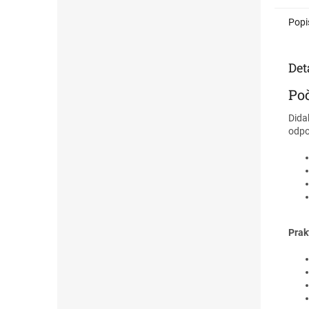
Inspi
pedago
Popi
s aut
Det
Poč
Dida
odpo
Prak