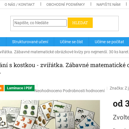
O NÁS / KONTAKT
OBCHODNÍ PODMÍNKY
NAPIŠTE NÁM
HLEDAT
y
Strukturované učení
Učíme se číst
Učíme se počítat
zvířátka. Zábavné matematické obrázkové kvízy pro nejmenší. 30 ks karet
ání s kostkou - zvířátka. Zábavné matematické 
.
Značka:
Z 
a
Laminace i PDF
Průměrné
Neohodnoceno
Podrobnosti hodnocení
hodnocení
od
produktu
je
0,0
Měrná
Zvolt
z
cena:
5
hvězdiček.