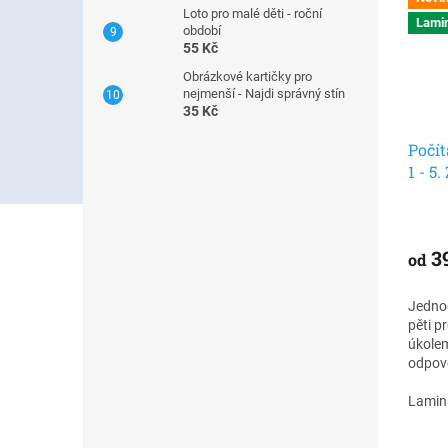
Loto pro malé děti - roční
Lamin
období
55 Kč
Obrázkové kartičky pro
nejmenší - Najdi správný stín
35 Kč
Počít
1 - 5
rozvo
karet
3
od
Jedno
pěti p
úkolem
odpov
několi
možnos
Lamin
karet 
ověřit