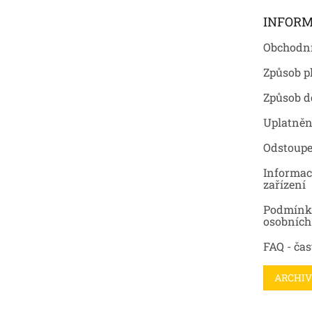
t
INFORM
í
Obchodn
Způsob p
Způsob d
Uplatněn
Odstoupe
Informac
zařízení
Podmínk
osobních
FAQ - čas
ARCHIV