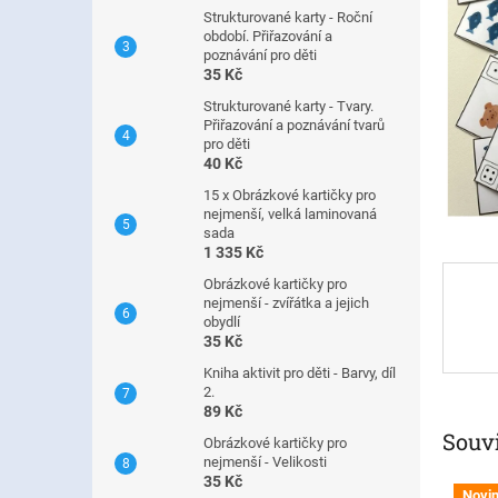
n
Strukturované karty - Roční
e
období. Přiřazování a
l
poznávání pro děti
35 Kč
Strukturované karty - Tvary.
Přiřazování a poznávání tvarů
pro děti
40 Kč
15 x Obrázkové kartičky pro
nejmenší, velká laminovaná
sada
1 335 Kč
Obrázkové kartičky pro
nejmenší - zvířátka a jejich
obydlí
35 Kč
Kniha aktivit pro děti - Barvy, díl
2.
89 Kč
Souvi
Obrázkové kartičky pro
nejmenší - Velikosti
35 Kč
Novi