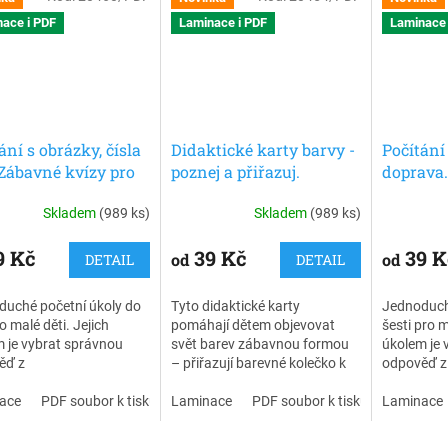
ace i PDF
Laminace i PDF
Laminace 
ání s obrázky, čísla
Didaktické karty barvy -
Počítání
. Zábavné kvízy pro
poznej a přiřazuj.
doprava
j matematiky. 30 ks
Zábavné obrázkové
matemat
Skladem
(989 ks)
Skladem
(989 ks)
.
kvízy pro děti. 30 ks
kvízy pr
karet.
ks karet.
9 Kč
39 Kč
39 K
od
od
DETAIL
DETAIL
duché početní úkoly do
Tyto didaktické karty
Jednoduch
ro malé děti. Jejich
pomáhají dětem objevovat
šesti pro m
 je vybrat správnou
svět barev zábavnou formou
úkolem je 
ěď z
– přiřazují barevné kolečko k
odpověď z
ka nabízených
obrázku, hledají správnou
několika n
tí. Na rubové straně
ace
PDF soubor k tisku
kombinaci a trénují tak
Laminace
PDF soubor k tisku
možností. 
Laminace
si děti mohou samy
pozornost, logické myšlení i
karet si d
 správnost řešení.
schopnost soustředění.
ověřit sprá