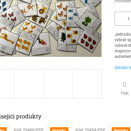
Proveden
Jednoduch
vybrat s
rubové st
Insporov
autisme
Detailní 
TISK
sející produkty
Kód:
20460/PDF
Kód:
20454/PDF
nka
Novinka
Novinka