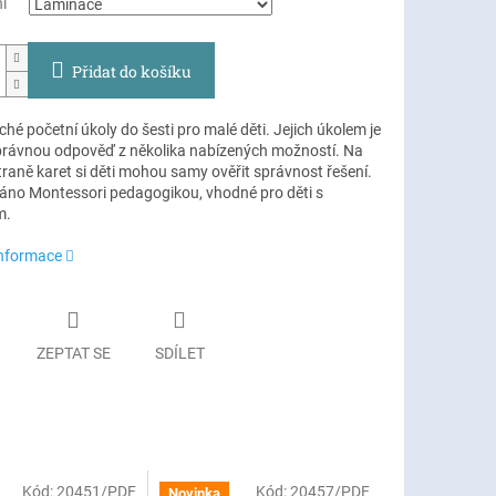
í
Přidat do košíku
é početní úkoly do šesti pro malé děti. Jejich úkolem je
právnou odpověď z několika nabízených možností. Na
raně karet si děti mohou samy ověřit správnost řešení.
áno Montessori pedagogikou, vhodné pro děti s
m.
informace
ZEPTAT SE
SDÍLET
Kód:
20451/PDF
Kód:
20457/PDF
Novinka