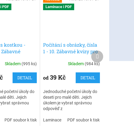
i PDF
Laminace i PDF
 s kostkou -
Počítání s obrázky, čísla
. Zábavné
1 - 10. Zábavné kvízy pro
Další
ické obrázkové
rozvoj matematiky. 30 ks
produkt
Skladem
(995 ks)
Skladem
(984 ks)
o nejmenší. 30
karet.
č
39 Kč
od
DETAIL
DETAIL
é početní úkoly do
Jednoduché početní úkoly do
alé děti. Jejich
deseti pro malé děti. Jejich
vybrat správnou
úkolem je vybrat správnou
odpověď z
abízených
několika nabízených
Na rubové straně
PDF soubor k tisku
možností. Na rubové straně
Laminace
PDF soubor k tisku
ěti mohou samy
karet si děti mohou samy
vnost řešení.
ověřit správnost řešení.