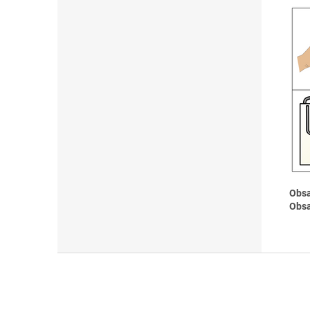
Obsa
Obsa
Z
á
p
a