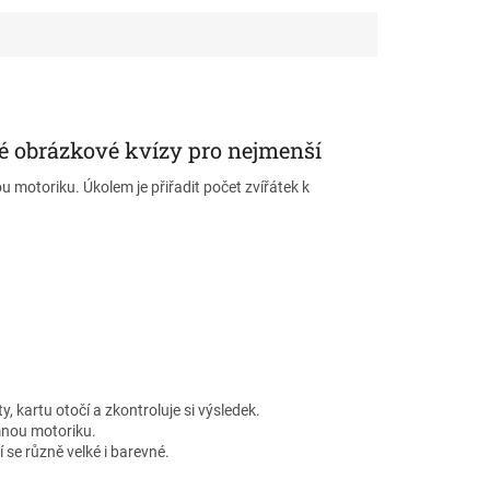
no Montessori
Inspirováno Montessori
u, vhodné i pro děti
pedagogikou, vhodné i pro děti
m.
s autismem.
ké obrázkové kvízy pro nejmenší
u motoriku. Úkolem je přiřadit počet zvířátek k
 domácí procvičování
, kartu otočí a zkontroluje si výsledek.
emnou motoriku.
 se různě velké i barevné.