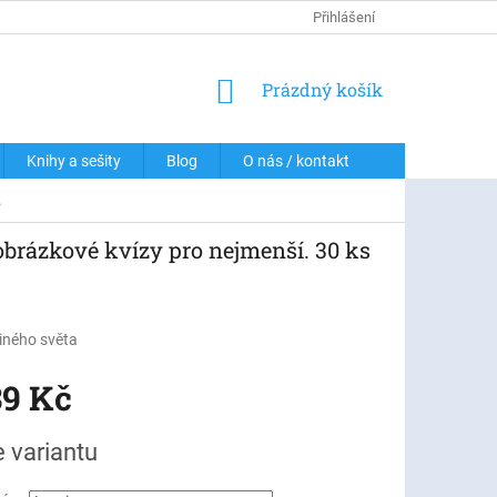
DOPRAVA A PLATBY
PODMÍNKY OCHRANY OSOBNÍCH ÚDAJŮ
Přihlášení
NÁKUPNÍ
Prázdný košík
KOŠÍK
Knihy a sešity
Blog
O nás / kontakt
.
obrázkové kvízy pro nejmenší. 30 ks
jiného světa
39 Kč
e variantu