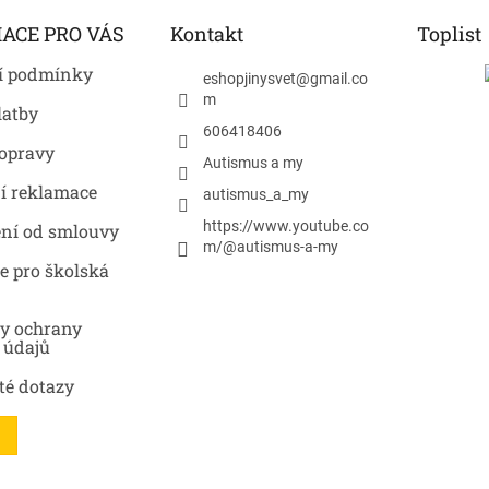
ACE PRO VÁS
Kontakt
Toplist
í podmínky
eshopjinysvet
@
gmail.co
m
latby
606418406
opravy
Autismus a my
í reklamace
autismus_a_my
https://www.youtube.co
ní od smlouvy
m/@autismus-a-my
e pro školská
y ochrany
 údajů
té dotazy