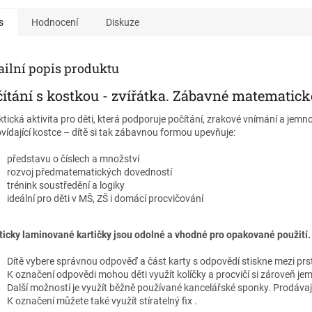
rováno Montessori
Inspirováno Montessori
Inspirová
gikou, vhodné i pro děti
pedagogikou, vhodné i pro děti
pedagogiko
s
Hodnocení
Diskuze
ismem.
s autismem.
s autisme
ailní popis produktu
ítání s kostkou - zvířátka. Zábavné matematic
ktická aktivita pro děti, která podporuje počítání, zrakové vnímání a jemno
vídající kostce – dítě si tak zábavnou formou upevňuje:
představu o číslech a množství
rozvoj předmatematických dovedností
trénink soustředění a logiky
ideální pro děti v MŠ, ZŠ i
ticky laminované kartičky jsou odolné a vhodné pro opakované použití.
Dítě vybere správnou odpověď a část karty s odpovědí stiskne mezi prsty
K označení odpovědi mohou děti využít kolíčky a procvičí si zároveň j
Další možností je využít běžně používané kancelářské sponky. Prodávají
K označení můžete také využít stíratelný fix .