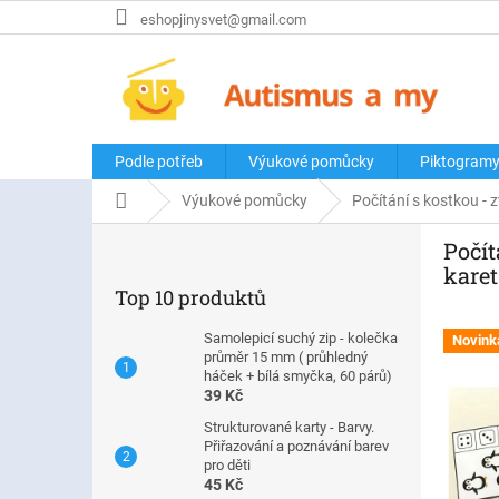
Přejít
eshopjinysvet@gmail.com
na
obsah
Podle potřeb
Výukové pomůcky
Piktogram
Domů
Výukové pomůcky
Počítání s kostkou - 
P
Počít
o
karet
s
Top 10 produktů
t
r
Samolepicí suchý zip - kolečka
Novink
a
průměr 15 mm ( průhledný
n
háček + bílá smyčka, 60 párů)
39 Kč
n
í
Strukturované karty - Barvy.
Přiřazování a poznávání barev
p
pro děti
a
45 Kč