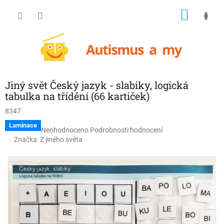
Přejít
NÁKU
na
obsah
KOŠÍK
Jiný svět Český jazyk - slabiky, logická
tabulka na třídění (66 kartiček)
8347
Laminace
Průměrné
Neohodnoceno
Podrobnosti hodnocení
hodnocení
Značka:
Z jiného světa
produktu
je
0,0
z
5
hvězdiček.