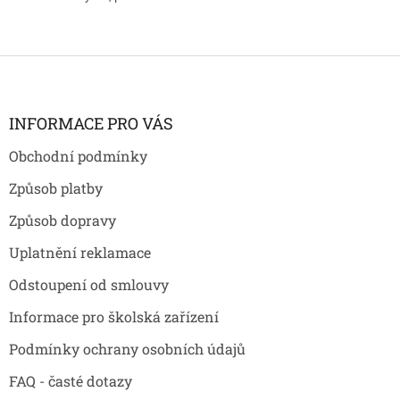
Z
á
p
a
INFORMACE PRO VÁS
t
Obchodní podmínky
í
Způsob platby
Způsob dopravy
Uplatnění reklamace
Odstoupení od smlouvy
Informace pro školská zařízení
Podmínky ochrany osobních údajů
FAQ - časté dotazy