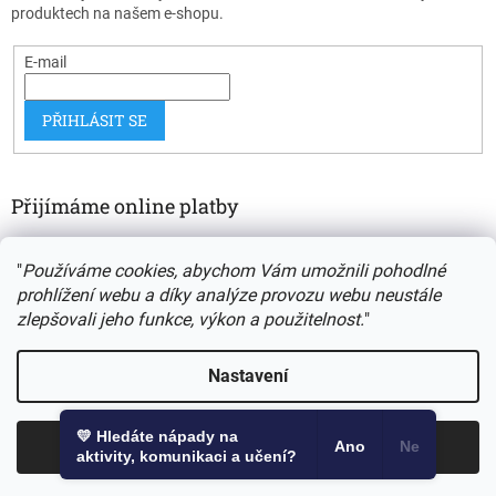
produktech na našem e-shopu.
E-mail
PŘIHLÁSIT SE
Přijímáme online platby
"
Používáme cookies, abychom Vám umožnili pohodlné
prohlížení webu a díky analýze provozu webu neustále
zlepšovali jeho funkce, výkon a použitelnost.
"
Vytvořil Shoptet
Nastavení
Copyright 2026
Autismus a my
. Všechna práva vyhrazena.
💛 Hledáte nápady na
Odmítnout
Souhlasím
Ano
Ne
Upravit nastavení cookies
aktivity, komunikaci a učení?