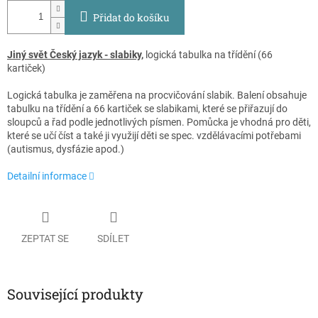
Přidat do košíku
Jiný svět Český jazyk - slabiky,
logická tabulka na třídění (66
kartiček)
Logická tabulka je zaměřena na procvičování slabik. Balení obsahuje
tabulku na třídění a 66 kartiček se slabikami, které se přiřazují do
sloupců a řad podle jednotlivých písmen. Pomůcka je vhodná pro děti,
které se učí číst a také ji využijí děti se spec. vzdělávacími potřebami
(autismus, dysfázie apod.)
Detailní informace
ZEPTAT SE
SDÍLET
Související produkty