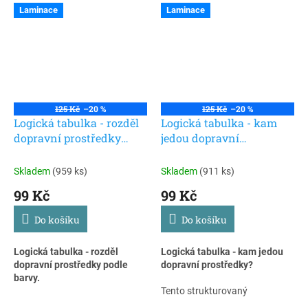
Laminace
Laminace
125 Kč
–20 %
125 Kč
–20 %
Logická tabulka - rozděl
Logická tabulka - kam
dopravní prostředky
jedou dopravní
podle barvy. Laminovaná
prostředky? Laminovaná
výuková pomůcka
výuková pomůcka
Skladem
(959 ks)
Skladem
(911 ks)
99 Kč
99 Kč
Do košíku
Do košíku
Logická tabulka - rozděl
Logická tabulka - kam jedou
dopravní prostředky podle
dopravní prostředky?
barvy.
Tento strukturovaný
Tento strukturovaný
laminovaný úkol rozvíjí logické