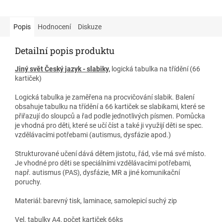
laminovaný úkol rozvíjí logické
uvažování dětí a také jejich
uvažování dětí a také jejich
orientaci na ploše. Úkolem
orientaci na ploše. Úkolem
umístit obrázek dopravního
Popis
Hodnocení
Diskuze
umístit obrázek dopravního
prostředku do tabulky tak, aby
prostředku do tabulky tak, aby
souhlasil tvar v řádku a
Detailní popis produktu
souhlasil tvar v řádku a
současně i směr /šipka) ve
současně i barva ve
sloupci. Aktivita je vhodná pro
Jiný svět Český jazyk - slabiky,
logická tabulka na třídění (66
sloupci. Aktivita je vhodná pro
děti předškolního věku a pro
kartiček)
děti předškolního věku a pro
děti se speciálními
děti se speciálními
vzdělávacími potřebami.
Logická tabulka je zaměřena na procvičování slabik. Balení
vzdělávacími potřebami.
zejména s autismem.
obsahuje tabulku na třídění a 66 kartiček se slabikami, které se
zejména s autismem.
přiřazují do sloupců a řad podle jednotlivých písmen. Pomůcka
je vhodná pro děti, které se učí číst a také ji využijí děti se spec.
vzdělávacími potřebami (autismus, dysfázie apod.)
Strukturované učení dává dětem jistotu, řád, vše má své místo.
Je vhodné pro děti se speciálními vzdělávacími potřebami,
např. autismus (PAS), dysfázie, MR a jiné komunikační
poruchy.
Materiál: barevný tisk, laminace, samolepicí suchý zip
Vel. tabulky A4, počet kartiček 66ks