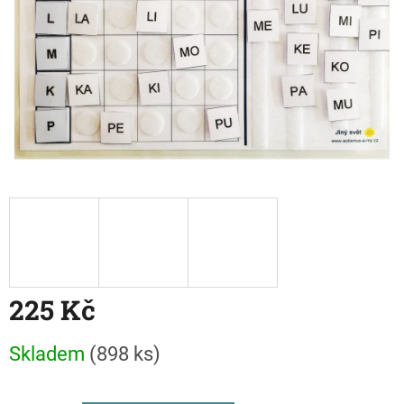
225 Kč
Měrná
Skladem
(898 ks)
cena: