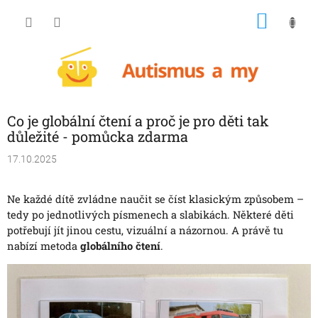
Přejít
NÁKU
na
obsah
KOŠÍK
Co je globální čtení a proč je pro děti tak
důležité - pomůcka zdarma
17.10.2025
Ne každé dítě zvládne naučit se číst klasickým způsobem –
tedy po jednotlivých písmenech a slabikách. Některé děti
potřebují jít jinou cestu, vizuální a názornou.
A právě tu
nabízí metoda
globálního čtení
.