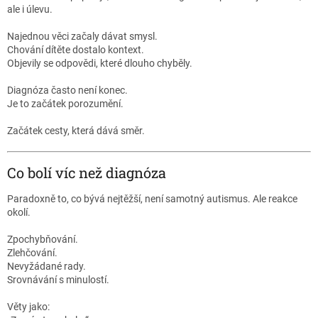
ale i úlevu.
Najednou věci začaly dávat smysl.
Chování dítěte dostalo kontext.
Objevily se odpovědi, které dlouho chyběly.
Diagnóza často není konec.
Je to začátek porozumění.
Začátek cesty, která dává směr.
Co bolí víc než diagnóza
Paradoxně to, co bývá nejtěžší, není samotný autismus. Ale reakce
okolí.
Zpochybňování.
Zlehčování.
Nevyžádané rady.
Srovnávání s minulostí.
Věty jako: