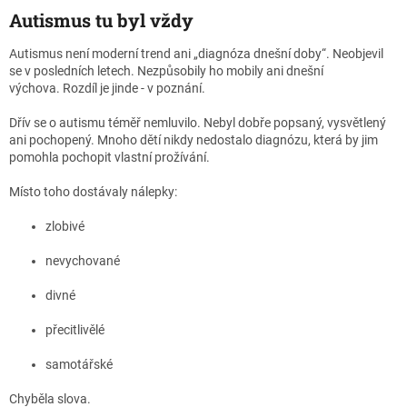
Autismus tu byl vždy
Autismus není moderní trend ani „diagnóza dnešní doby“. Neobjevil
se v posledních letech. Nezpůsobily ho mobily ani dnešní
výchova. Rozdíl je jinde - v poznání.
Dřív se o autismu téměř nemluvilo. Nebyl dobře popsaný, vysvětlený
ani pochopený. Mnoho dětí nikdy nedostalo diagnózu, která by jim
pomohla pochopit vlastní prožívání.
Místo toho dostávaly nálepky:
zlobivé
nevychované
divné
přecitlivělé
samotářské
Chyběla slova.