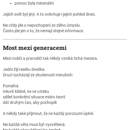
pomoc byla minimální
Jejich svět byl jiný. A to ovlivňuje i jejich pohled dnes.
Ne vždy jde o nepochopení ze zlého úmyslu.
Často jde jen o to, že nemají stejné informace.
Most mezi generacemi
Mezi rodiči a prarodiči tak někdy vzniká tichá mezera.
Jedni žijí realitu dneška.
Druzí vycházejí ze zkušenosti minulosti.
Pomáhá:
mluvit klidně, ne ve vzteku
sdílet konkrétní situace místo teorií
dát druhým čas, aby pochopili
A někdy také přijmout, že ne každý porozumí úplně.
Ne každá věta musí být vysvětlená.
Ne každé přesvědčení lze změnit.