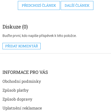
PŘEDCHOZÍ ČLÁNEK
DALŠÍ ČLÁNEK
Diskuze (0)
Buďte první, kdo napíše příspěvek k této položce.
PŘIDAT KOMENTÁŘ
Z
á
p
a
INFORMACE PRO VÁS
t
Obchodní podmínky
í
Způsob platby
Způsob dopravy
Uplatnění reklamace