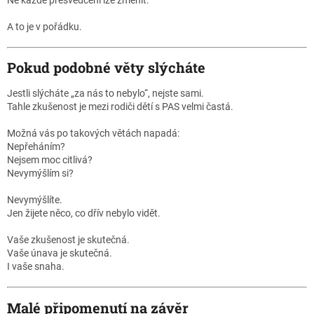
A to je v pořádku.
Pokud podobné věty slýcháte
Jestli slýcháte „za nás to nebylo“, nejste sami.
Tahle zkušenost je mezi rodiči dětí s PAS velmi častá.
Možná vás po takových větách napadá:
Nepřeháním?
Nejsem moc citlivá?
Nevymýšlím si?
Nevymýšlíte.
Jen žijete něco, co dřív nebylo vidět.
Vaše zkušenost je skutečná.
Vaše únava je skutečná.
I vaše snaha.
Malé připomenutí na závěr