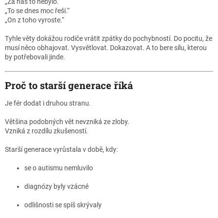
„Za nás to nebylo.“
„To se dnes moc řeší.“
„On z toho vyroste.“
Tyhle věty dokážou rodiče vrátit zpátky do pochybností. Do pocitu, že
musí něco obhajovat. Vysvětlovat. Dokazovat. A to bere sílu, kterou
by potřebovali jinde.
Proč to starší generace říká
Je fér dodat i druhou stranu.
Většina podobných vět nevzniká ze zloby.
Vzniká z rozdílu zkušeností.
Starší generace vyrůstala v době, kdy:
se o autismu nemluvilo
diagnózy byly vzácné
odlišnosti se spíš skrývaly