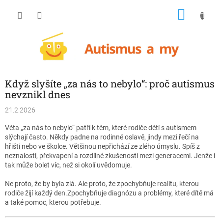
Přejít
NÁKU
na
obsah
KOŠÍK
Když slyšíte „za nás to nebylo“: proč autismus
nevznikl dnes
21.2.2026
Věta „za nás to nebylo“ patří k těm, které rodiče dětí s autismem
slýchají často. Někdy padne na rodinné oslavě, jindy mezi řečí na
hřišti nebo ve školce. Většinou nepřichází ze zlého úmyslu. Spíš z
neznalosti, překvapení a rozdílné zkušenosti mezi generacemi. Jenže i
tak může bolet víc, než si okolí uvědomuje.
Ne proto, že by byla zlá. Ale proto, že zpochybňuje realitu, kterou
rodiče žijí každý den.Zpochybňuje diagnózu a problémy, které dítě má
a také pomoc, kterou potřebuje.