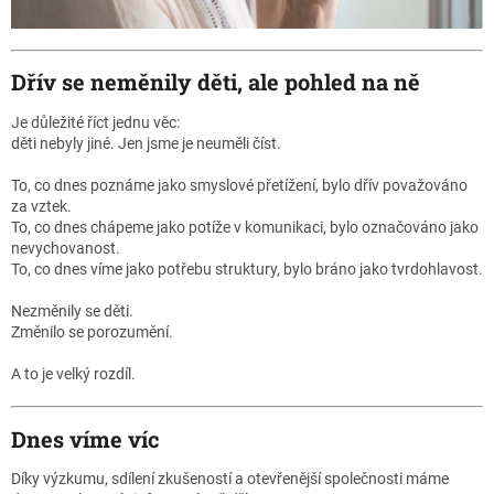
Dřív se neměnily děti, ale pohled na ně
Je důležité říct jednu věc:
děti nebyly jiné. Jen jsme je neuměli číst.
To, co dnes poznáme jako smyslové přetížení, bylo dřív považováno
za vztek.
To, co dnes chápeme jako potíže v komunikaci, bylo označováno jako
nevychovanost.
To, co dnes víme jako potřebu struktury, bylo bráno jako tvrdohlavost.
Nezměnily se děti.
Změnilo se porozumění.
A to je velký rozdíl.
Dnes víme víc
Díky výzkumu, sdílení zkušeností a otevřenější společnosti máme