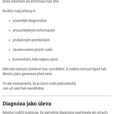
dnes mnohem víc informací než dřív.
Rodiče mají přístup k:
včasnější diagnostice
srozumitelným informacím
podpůrným pomůckám
zkušenostem jiných rodin
komunitám, kde nejsou sami
Děti tak nemusí zůstávat bez vysvětlení. A rodiče nemusí tápat tak
dlouho jako generace před nimi.
To ale neznamená, že je život rodin jednoduchý.
Jen už není tak neviditelný.
Diagnóza jako úleva
Mnoho rodičů popisuje, že samotná diagnóza nepřinesla jen strach,