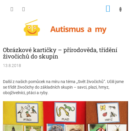
Přejít
NÁKU
na
obsah
KOŠÍK
Obrázkové kartičky – přírodověda, třídění
živočichů do skupin
13.8.2018
Další z našich pomůcek na míru na téma „Svět živočichů“. Učili jsme
se třídit živočichy do základních skupin – savci, plazi, hmyz,
obojživelníci, ptáci a ryby.