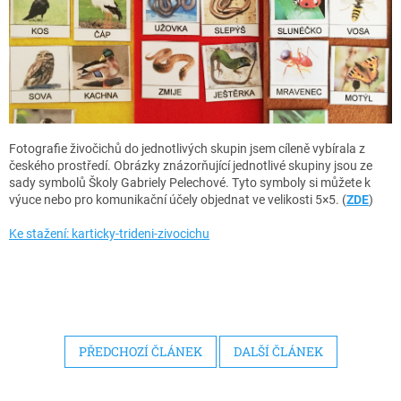
Fotografie živočichů do jednotlivých skupin jsem cíleně vybírala z
českého prostředí. Obrázky znázorňující jednotlivé skupiny jsou ze
sady symbolů Školy Gabriely Pelechové. Tyto symboly si můžete k
výuce nebo pro komunikační účely objednat ve velikosti 5×5. (
ZDE
)
Ke stažení: karticky-trideni-zivocichu
PŘEDCHOZÍ ČLÁNEK
DALŠÍ ČLÁNEK