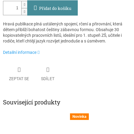
Přidat do košíku
Hravá publikace plná ustálených spojení, rčení a přirovnání, která
dětem přiblíží bohatost češtiny zábavnou formou. Obsahuje 30
kopiovatelných pracovních listů, ideální pro 1. stupeň ZŠ, učitele i
rodiče, kteří chtějí jazyk rozvíjet jednoduše a s úsměvem.
Detailní informace
ZEPTAT SE
SDÍLET
Související produkty
Novinka