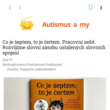
Přejít
NÁKU
na
obsah
KOŠÍK
Co je šeptem, to je čertem. Pracovní sešit.
Rozvíjíme slovní zásobu ustálených slovních
spojení
20475
Průměrné
Neohodnoceno
Podrobnosti hodnocení
hodnocení
Značka:
Pasparta nakladatelství
produktu
je
0,0
z
5
hvězdiček.