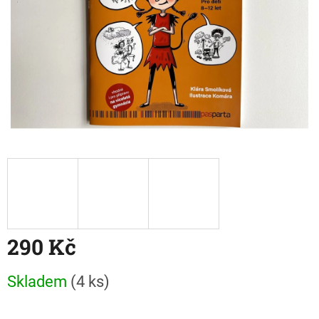
290 Kč
Měrná
Skladem
(4 ks)
cena: