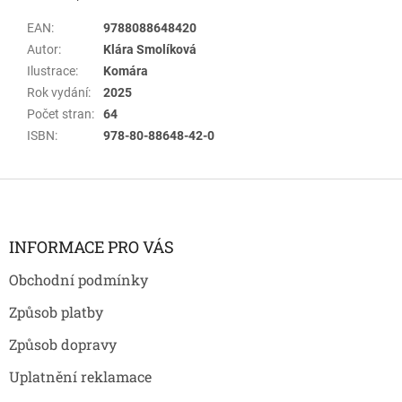
EAN
:
9788088648420
Autor
:
Klára Smolíková
Ilustrace
:
Komára
Rok vydání
:
2025
Počet stran
:
64
ISBN
:
978-80-88648-42-0
Z
á
p
a
INFORMACE PRO VÁS
t
Obchodní podmínky
í
Způsob platby
Způsob dopravy
Uplatnění reklamace