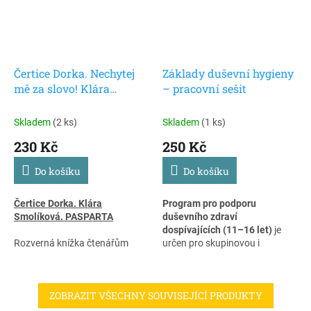
Čertice Dorka. Nechytej
Základy duševní hygieny
mě za slovo! Klára
– pracovní sešit
Smolíková. PASPARTA
Skladem
(2 ks)
Skladem
(1 ks)
230 Kč
250 Kč
Do košíku
Do košíku
Čertice Dorka. Klára
Program pro podporu
Smolíková. PASPARTA
duševního zdraví
dospívajících (11–16 let)
je
Rozverná knížka čtenářům
určen pro skupinovou i
představí známá rčení,
individuální práci pod vedením
přirovnání a ustálená spojení,
rodiče, pedagoga, psychologa
která v dětských očích mohou
či jiného průvodce. Lze jej
ZOBRAZIT VŠECHNY SOUVISEJÍCÍ PRODUKTY
nabývat zcela jiných významů.
využít dlouhodobě ve škole
Když utíká mléko, vidí ho děti
nebo volnočasové instituci, ale i