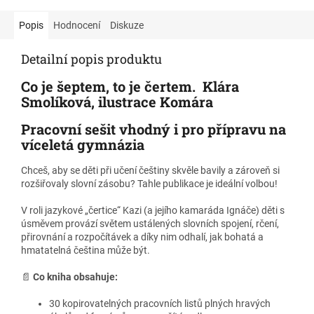
stejně jako Dorka pelášit po
po částech – například k
cestičce. Kdo vzal nohy na
tématům duševní hygiena,
Popis
Hodnocení
Diskuze
ramena, si ty nohy na ramena
práce s emocemi a
opravdu zavěsil.
myšlenkami, spánek či
Detailní popis produktu
bezpečný pohyb v online
prostředí.
Co je šeptem, to je čertem. Klára
Smolíková, ilustrace Komára
Pracovní sešit vhodný i pro přípravu na
víceletá gymnázia
Chceš, aby se děti při učení češtiny skvěle bavily a zároveň si
rozšiřovaly slovní zásobu? Tahle publikace je ideální volbou!
V roli jazykové „čertice“ Kazi (a jejího kamaráda Ignáče) děti s
úsměvem provází světem ustálených slovních spojení, rčení,
přirovnání a rozpočítávek a díky nim odhalí, jak bohatá a
hmatatelná čeština může být.
📄
Co kniha obsahuje:
30 kopirovatelných pracovních listů plných hravých