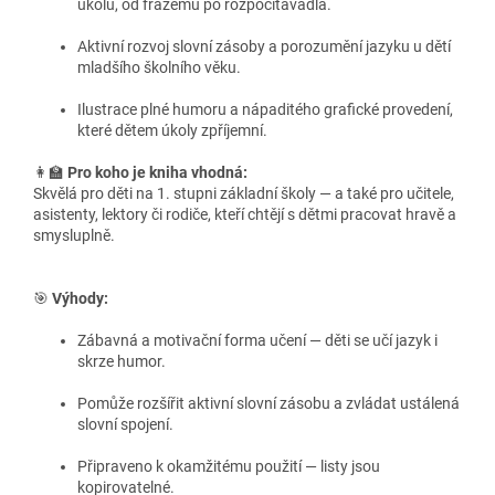
úkolů, od frazémů po rozpočítávadla.
Aktivní rozvoj slovní zásoby a porozumění jazyku u dětí
mladšího školního věku.
Ilustrace plné humoru a nápaditého grafické provedení,
které dětem úkoly zpříjemní.
👩‍🏫
Pro koho je kniha vhodná:
Skvělá pro děti na 1. stupni základní školy — a také pro učitele,
asistenty, lektory či rodiče, kteří chtějí s dětmi pracovat hravě a
smysluplně.
🎯
Výhody:
Zábavná a motivační forma učení — děti se učí jazyk i
skrze humor.
Pomůže rozšířit aktivní slovní zásobu a zvládat ustálená
slovní spojení.
Připraveno k okamžitému použití — listy jsou
kopirovatelné.