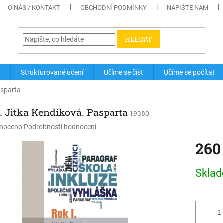
O NÁS / KONTAKT
OBCHODNÍ PODMÍNKY
NAPIŠTE NÁM
HLEDAT
y
Strukturované učení
Učíme se číst
Učíme se počítat
asparta
. Jitka Kendíková. Pasparta
19380
né
noceno
Podrobnosti hodnocení
ení
260
u
Měrná
Skla
cena:
ek.