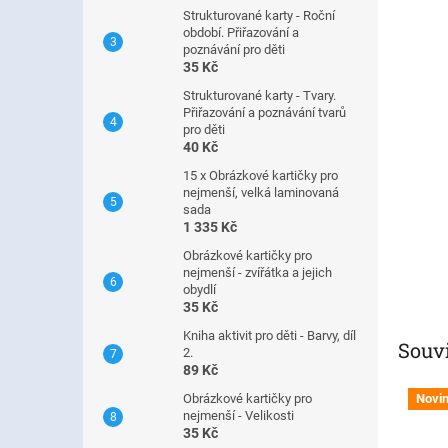
n
Strukturované karty - Roční
e
období. Přiřazování a
l
poznávání pro děti
35 Kč
Strukturované karty - Tvary.
Přiřazování a poznávání tvarů
pro děti
40 Kč
15 x Obrázkové kartičky pro
nejmenší, velká laminovaná
sada
1 335 Kč
Obrázkové kartičky pro
nejmenší - zvířátka a jejich
obydlí
35 Kč
Kniha aktivit pro děti - Barvy, díl
Souvi
2.
89 Kč
Novi
Obrázkové kartičky pro
nejmenší - Velikosti
35 Kč