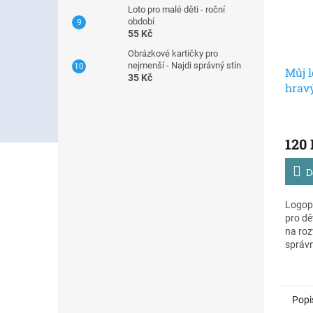
Loto pro malé děti - roční
období
55 Kč
Obrázkové kartičky pro
nejmenší - Najdi správný stín
Můj l
35 Kč
hravý
od 4 
120
D
Logope
pro dě
na roz
správn
úkoly 
dětem 
přiroz
formou
Popi