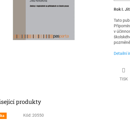
Rok I. J
Tato pub
Připomíná
v účinnos
školskéh
pozměněn
Detailní 
TISK
sející produkty
Kód:
20550
nka