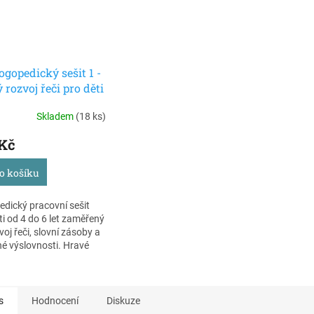
ogopedický sešit 1 -
 rozvoj řeči pro děti
do 6 let, úroveň 1
Skladem
(18 ks)
 Kč
o košíku
dický pracovní sešit
ti od 4 do 6 let zaměřený
voj řeči, slovní zásoby a
é výslovnosti. Hravé
a pracovní listy pomáhají
rozvíjet komunikaci
enou a srozumitelnou
. Úroveň 1, jednodušší.
s
Hodnocení
Diskuze