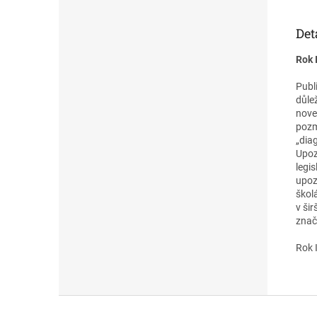
Det
Rok 
Publ
důlež
nove
pozm
„dia
Upoz
legi
upozo
školá
v ši
znač
Rok I
Z