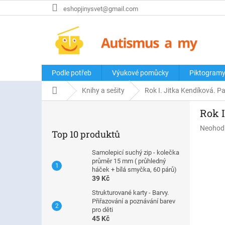
Přejít
eshopjinysvet@gmail.com
na
obsah
Podle potřeb
Výukové pomůcky
Piktogram
Domů
Knihy a sešity
Rok I. Jitka Kendíková. P
P
Rok I
o
s
Průměr
Neohod
Top 10 produktů
t
hodnoc
produkt
r
Samolepicí suchý zip - kolečka
je
a
průměr 15 mm ( průhledný
0,0
n
háček + bílá smyčka, 60 párů)
z
39 Kč
n
5
í
Strukturované karty - Barvy.
hvězdič
Přiřazování a poznávání barev
p
pro děti
a
45 Kč