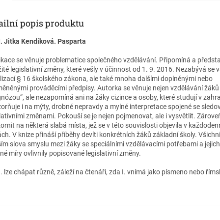
ailní popis produktu
I. Jitka Kendíková. Pasparta
ikace se věnuje problematice společného vzdělávání. Připomíná a předst
ité legislativní změny, které vešly v účinnost od 1. 9. 2016. Nezabývá se 
lizací § 16 školského zákona, ale také mnoha dalšími doplněnými nebo
ěněnými prováděcími předpisy. Autorka se věnuje nejen vzdělávání žáků
gnózou“, ale nezapomíná ani na žáky cizince a osoby, které studují v zahra
orňuje i na mýty, drobné nepravdy a mylné interpretace spojené se sled
slativními změnami. Pokouší se je nejen pojmenovat, ale i vysvětlit. Zárove
rnit na některá slabá místa, jež se v této souvislosti objevila v každodenn
ch. V knize přináší příběhy devíti konkrétních žáků základní školy. Všichni
rším slova smyslu mezi žáky se speciálními vzdělávacími potřebami a jejic
né míry ovlivnily popisované legislativní změny.
. lze chápat různě, záleží na čtenáři, zda I. vnímá jako písmeno nebo římsk