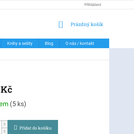
DOPRAVA A PLATBY
PODMÍNKY OCHRANY OSOBNÍCH ÚDAJŮ
Přihlášení
NÁKUPNÍ
Prázdný košík
KOŠÍK
Knihy a sešity
Blog
O nás / kontakt
 Kč
dem
(5 ks)
Přidat do košíku