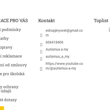
ACE PRO VÁS
Kontakt
Toplist
í podmínky
eshopjinysvet
@
gmail.co
m
latby
606418406
opravy
Autismus a my
í reklamace
autismus_a_my
https://www.youtube.co
ní od smlouvy
m/@autismus-a-my
e pro školská
y ochrany
 údajů
té dotazy