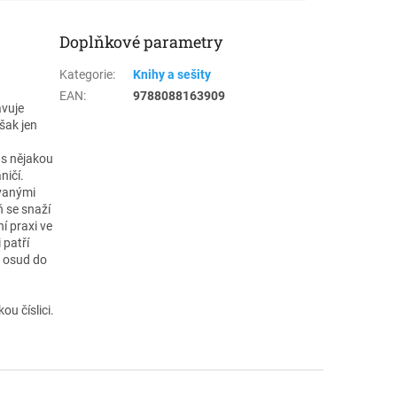
Doplňkové parametry
Kategorie
:
Knihy a sešity
EAN
:
9788088163909
avuje
však jen
 s nějakou
ničí.
ovanými
ň se snaží
í praxi ve
 patří
h osud do
ou číslici.