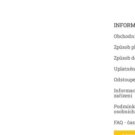
á
p
a
t
INFORM
í
Obchodn
Způsob p
Způsob d
Uplatněn
Odstoupe
Informac
zařízení
Podmínk
osobních
FAQ - čas