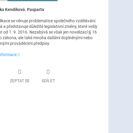
itka Kendíková. Pasparta
likace se věnuje problematice společného vzdělávání.
 a představuje důležité legislativní změny, které vešly
t od 1. 9. 2016. Nezabývá se však jen novelizací § 16
o zákona, ale také mnoha dalšími doplněnými nebo
ými prováděcími předpisy.
informace
ZEPTAT SE
SDÍLET