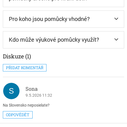
Pro koho jsou pomůcky vhodné?
Kdo může výukové pomůcky využít?
Diskuze (1)
PŘIDAT KOMENTÁŘ
V
ý
p
Sona
i
S
s
9.5.2026 11:32
d
i
Na Slovensko neposielate?
s
ODPOVĚDĚT
k
u
Z