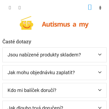
Přejít
NÁKU
na
obsah
KOŠÍK
Časté dotazy
Jsou nabízené produkty skladem?
Jak mohu objednávku zaplatit?
Kdo mi balíček doručí?
Jak dlouho trvá doručení?