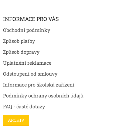
z
á
í
p
a
INFORMACE PRO VÁS
t
Obchodní podmínky
í
Způsob platby
Způsob dopravy
Uplatnění reklamace
Odstoupení od smlouvy
Informace pro školská zařízení
Podmínky ochrany osobních údajů
FAQ - časté dotazy
ARCHIV