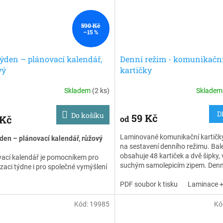
590 Kč
–15 %
ýden – plánovací kalendář,
Denní režim - komunikačn
vý
kartičky
Skladem
(2 ks)
Sklade
D
Do košíku
59 Kč
 Kč
od
Laminované komunikační kartičk
den – plánovací kalendář, růžový
na sestavení denního režimu. Bal
obsahuje 48 kartiček a dvě šipky, 
ací kalendář je pomocníkem pro
suchým samolepicím zipem. Denn
zaci týdne i pro společné vymýšlení
odpovídá dětem s autismem na o
ování aktivit. Motivujte a podpořte
„co budu dělat a kdy to budu dělat
PDF soubor k tisku
Laminace +
elné návyky jako je uklízení, mytí
dlouho to budu dělat“.
, ranní a večerní rutina nebo pitný
Kód:
19985
Kó