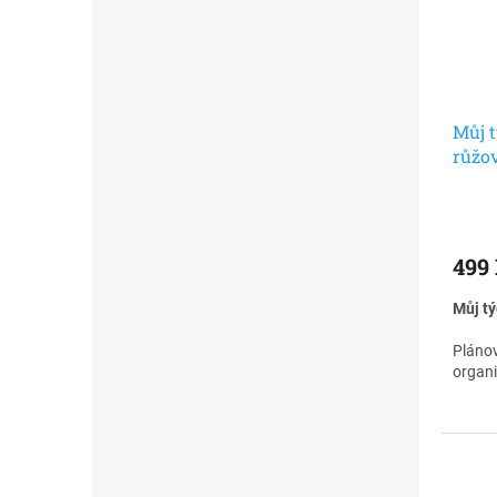
Můj t
růžo
499
Můj tý
Plánov
organi
a plán
pravid
nádobí
režim.