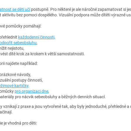
O
ou formou, za užití konkrétních
v
dů. Užít tuto knihu ale mohou i děti
tnost se děti učí
postupně. Pro některé je ale náročné zapamatovat si jed
l
 dvou let nebo naopak děti starší,
t aktivitu bez pomoci dospělého. Vizuální podpora může dítěti výrazně us
á
í školáci.Kniha je zpracována
d
pnou metodou obrázků, která je
vé pomůcky pomáhají:
a
itelná dětem s běžným vývojem i
c
s určitým hendikepem, například s
přehlednit
každodenní činnosti,
í
em v představivosti, dětem sociálně
odpořit sebeobsluhu
,
p
ím nebo dětem s poruchou
nížit nejistotu,
r
ického spektra či s opožděným
 vést dítě krok za krokem k větší samostatnosti.
v
lním vývojem
k
rii najdete například:
y
v
brázkové návody,
ý
izuální postupy činností,
p
ežimové kartičky,
i
omůcky
pro organizaci dne
,
s
ateriály pro nácvik sebeobsluhy a běžných denních situací.
u
vznikají z praxe a jsou vytvořené tak, aby byly jednoduché, přehledné a d
ačínají.
e je vhodná pro děti: