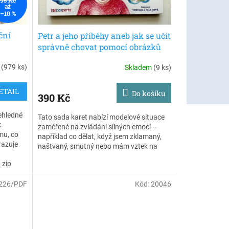
95 Kč
až
–10 %
ční
Petr a jeho příběhy aneb jak se učit
správně chovat pomocí obrázků
m
(979 ks)
Skladem
(9 ks)
ETAIL
Do košíku
390 Kč
řehledné
Tato sada karet nabízí modelové situace
t
.
zaměřené na zvládání silných emocí –
mu, co
například co dělat, když jsem zklamaný,
razuje
naštvaný, smutný nebo mám vztek na
někoho jiného. Průvodcem dětí je hlavní
kační
 zip
postava Petr, školák v červeném tričku,
enního
který děti provází jednotlivými scénkami.
226/PDF
Kód:
20046
Karty slouží k nácviku společensky
, vše se
vhodných reakcí a pomáhají dětem lépe
porozumět vlastním emocím i tomu, jak s
nimi pracovat v každodenních situacích.