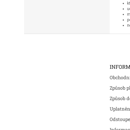
k
u
m
p
n
Z
á
p
a
t
INFORM
í
Obchodn
Způsob p
Způsob d
Uplatněn
Odstoupe
Informac