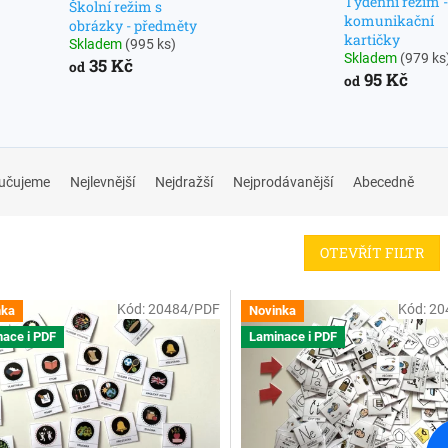
Týdenní režim -
Školní režim s
komunikační
obrázky - předměty
kartičky
Skladem
(995 ks)
Skladem
(979 ks
35 Kč
od
95 Kč
od
učujeme
Nejlevnější
Nejdražší
Nejprodávanější
Abecedně
OTEVŘÍT FILTR
Kód:
20484/PDF
Kód:
20
nka
Novinka
ace i PDF
Laminace i PDF