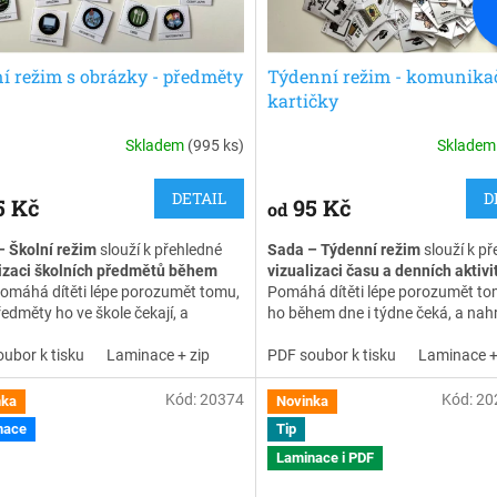
í režim s obrázky - předměty
Týdenní režim - komunika
kartičky
Skladem
(995 ks)
Sklade
DETAIL
D
5 Kč
95 Kč
od
– Školní režim
slouží k přehledné
Sada – Týdenní režim
slouží k p
lizaci školních předmětů během
vizualizaci času a denních aktivi
Pomáhá dítěti lépe porozumět tomu,
Pomáhá dítěti lépe porozumět to
ředměty ho ve škole čekají, a
ho během dne i týdne čeká, a nah
uje verbální informace spojené s
nebo doplňuje verbální
em. Kartičky jsou velikosti 5 x 5 cm
ubor k tisku
Laminace + zip
vysvětlování.Laminované komuni
PDF soubor k tisku
Laminace +
 opatřeny suchým zipem.
kartičky určené na sestavení týd
režimu. Balení obsahuje 129 ks
Kód:
20374
Kód:
20
nka
Novinka
laminovaných kartiček a dvě šipky
nace
Tip
suchým samolepicím zipem.
Laminace i PDF