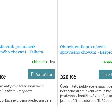
tyto režimové karty. Schematické
vše, co s souvisí s každodenními
y zobrazují činnosti před
činnostmi.Karty je možné umístit 
dkou, během vyšetření, ale i po něm
nalepit na komunikační lištu, neb
sledné domácí léčbě.
nástěnku či lednici. Jsou vhodné 
všechny děti v předškolním věku a
stupni ZŠ i pro děti s určitou dia
pro které je přínosná větší vizuáln
podpora připravená podle princip
strukturovaného učení.
zkovník pro nácvik
Obrázkovník pro nácvik
ného chování - Etiketa.
správného chování - Bezpe
arta
Pasparta
Skladem
(2 ks)
Skla
Do košíku
Do 
 Kč
320 Kč
kovník pro nácvik správného
Účelem této publikace je naučit dě
í - Etiketa. Pasparta
bezpečnosti a funkční komunikaci
je vázána v kroužkové vazbě, je t
ublikace je určena především dětem
jednodušší od sebe oddělit žádou
u do šesti let, které je dobré
nežádoucí jednání.
movat se základy dobrého chování