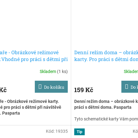
aře - Obrázkové režimové
Denní režim doma – obráz
.Vhodné pro práci s dětmi při
karty. Pro práci s dětmi do
ěvě lékaře.Pasparta
Pasparta
Skladem
(1 ks)
Sklad
Do košíku
Do 
 Kč
159 Kč
ře - Obrázkové režimové karty.
Denní režim doma – obrázkové ka
 pro práci s dětmi při návštěvě
práci s dětmi doma. Pasparta
. Pasparta
Tyto schematické karty Vám pom
va u lékaře může být pro děti velmi
práci s dětmi
v aktivitách plánov
á a stresující. Jak děti na návštěvu
celý den.
Jednotlivé motivy jsou 
Kód:
19335
Kó
Tip
ře dobře připravit? Pomoci Vám
na pobyt dítěte v domácím prostř