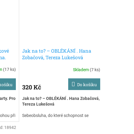
bez pomoci a zcela samostatně.
Málokterý rodič si ale uvědomí, co
všechno sebeobsluha obnáší, jaké
schopnosti jsou k ní třeba a že její
zvládnutí nemusí být v žádném případě
pro dítě takovou samozřejmostí, za jakou
ji považujeme. Tato publikace má pomocí
rodičům a především jejich dětem, aby se v
nelehkém světě hygieny lépe zorientovali.
kové
Jak na to? – OBLÉKÁNÍ . Hana
ma.
Zobačová, Tereza Lukešová
em
(17 ks)
Skladem
(7 ks)
košíku
Do košíku
320 Kč
rty. Pro
Jak na to? – OBLÉKÁNÍ . Hana Zobačová,
Tereza Lukešová
ohou při
Sebeobsluha, do které schopnost se
aných na
samostatně obléknout patří, je činnost, jíž
zaměřeny
se děti učí od nejútlejšího věku. Málokterý
d:
18942
edí a na
rodič si ale uvědomí, co všechno