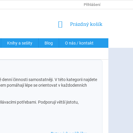
DOPRAVA A PLATBY
PODMÍNKY OCHRANY OSOBNÍCH ÚDAJŮ
Přihlášení
NÁKUPNÍ
Prázdný košík
KOŠÍK
Knihy a sešity
Blog
O nás / kontakt
 denní činnosti samostatněji. V této kategorii najdete
ětem pomáhají lépe se orientovat v každodenních
ávacími potřebami. Podporují větší jistotu,