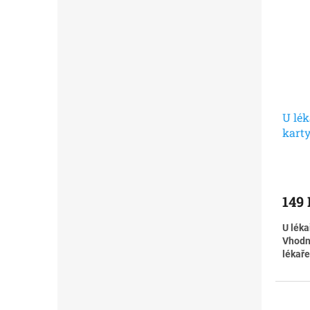
U lék
karty
návšt
149
U léka
Vhodné
lékaře
Návště
náročn
u léka