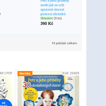
Petr a jeho příběhy
aneb jak se učit
správně chovat
pomocí obrázků
)
Skladem
(9 ks)
390 Kč
11
položek celkem
481/PDF
Kód:
20409
Novinka
od