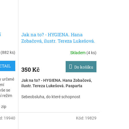
í
Jak na to? - HYGIENA. Hana
Zobačová, ilustr. Tereza Lukešová.
Pasparta
m
(882 ks)
Skladem
(4 ks)
ETAIL
Do košíku
350 Kč
y určené
Jak na to? - HYGIENA. Hana Zobačová,
ení
ilustr. Tereza Lukešová. Pasparta
vše se
í režim
Sebeobsluha, do které schopnost
tázku
samostatně udržovat hygienu patří, je
 a jak
 zip
činnost, jíž se děti učí již od nejútlejšího
věku. A většinou jsou to právě děti samy,
d:
19940
Kód:
19829
které nás, dospělé, ponoukají k tomu,
abychom jim dovolili se o sebe postarat