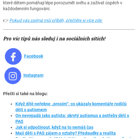
které dětem pomáhají lépe porozumět světu a zažívat úspěch v
každodenním fungování.
👉
Pokud vás zajímá můj příběh, přečtěte si více zde.
Pro víc tipů nás sleduj i na sociálních sítích!
Facebook
Instagram
Přečti si také na blogu:
Když dítě neřekne „prosím“: co ukázaly komentáře rodičů
dětí s autismem
On nevypadá jako autista: skrytý autismus a potřeby dětí s
PAS
Jak si odpočinout, když na to nemáš čas
Mají děti s PAS zájem o vztahy? Předsudky a realita