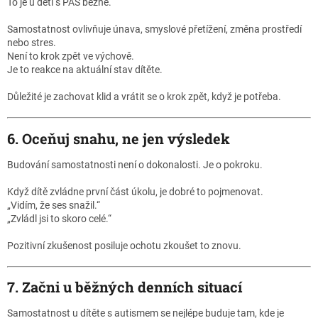
To je u dětí s PAS běžné.
Samostatnost ovlivňuje únava, smyslové přetížení, změna prostředí
nebo stres.
Není to krok zpět ve výchově.
Je to reakce na aktuální stav dítěte.
Důležité je zachovat klid a vrátit se o krok zpět, když je potřeba.
6. Oceňuj snahu, ne jen výsledek
Budování samostatnosti není o dokonalosti. Je o pokroku.
Když dítě zvládne první část úkolu, je dobré to pojmenovat.
„Vidím, že ses snažil.“
„Zvládl jsi to skoro celé.“
Pozitivní zkušenost posiluje ochotu zkoušet to znovu.
7. Začni u běžných denních situací
Samostatnost u dítěte s autismem se nejlépe buduje tam, kde je