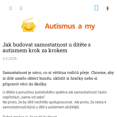
Přejít
NÁKU
na
obsah
KOŠÍK
Jak budovat samostatnost u dítěte s
autismem krok za krokem
4.3.2026
Samostatnost je něco, co si většina rodičů přeje.
Chceme, aby
si dítě umělo obléct bundu, uklidit si hračky nebo si
připravit věci do školky.
U dítěte s poruchou autistického spektra ale samostatnost často
nepřichází „sama od sebe“.
Ne proto, že by dítě nechtělo spolupracovat. Ale proto, že cesta k
samostatnosti bývá u dětí s autismem složitější.
Dobrá zpráva je, že se dá budovat.