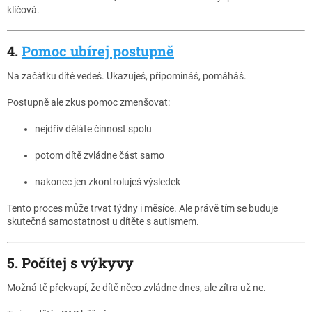
klíčová.
4.
Pomoc ubírej postupně
Na začátku dítě vedeš. Ukazuješ, připomínáš, pomáháš.
Postupně ale zkus pomoc zmenšovat:
nejdřív děláte činnost spolu
potom dítě zvládne část samo
nakonec jen zkontroluješ výsledek
Tento proces může trvat týdny i měsíce. Ale právě tím se buduje
skutečná samostatnost u dítěte s autismem.
5. Počítej s výkyvy
Možná tě překvapí, že dítě něco zvládne dnes, ale zítra už ne.