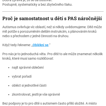
Postupně, systematicky a bez zbytečného tlaku.
Proč je samostatnost u dětí s PAS náročnější
Autismus ovlivňuje víc oblastí, než si někdy uvědomujeme. Dítě může
mít potíže s porozuměním delším instrukcím, s plánováním kroků
nebo s přechodem z jedné činnosti na druhou.
Když tedy řekneme: „
Oblékni se
.“
Pro nás je to jednoduchá věta. Pro dítě to ale může znamenat několik
kroků, které musí samo rozklíčovat:
najít správné oblečení
vybrat pořadí
obléct si jednotlivé části
zkontrolovat, jestli je vše správně
Bez podpory je to pro dítě s autismem často příliš složité. A místo