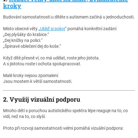
kroky
Budování samostatnosti u dítěte s autismem začíná u jednoduchosti.
Místo obecné věty „
Ukliď si pokoj
“ pomáhá konkrétní zadání:
„Dej plyšáky do krabice.“
„Dej knížky na polici.“
„Špinavé oblečení dej do koše.“
Když dítě přesně ví, co má udělat, roste jeho jistota.
A s jistotou roste i ochota spolupracovat.
Malé kroky nejsou zpomalení.
Jsou mostem k větší samostatnosti.
2. Využij vizuální podporu
Mnoho dětí s poruchou autistického spektra lépe reaguje na to, co
vidí, než na to, co slyší.
Proto při rozvoji samostatnosti velmi pomáhá vizuální podpora: