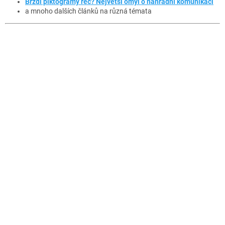
Brzdí piktogramy řeč? Největší omyl o náhradní komunikaci
a mnoho dalších článků na různá témata