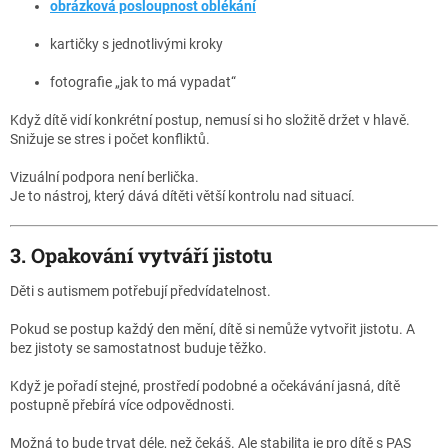
obrázková posloupnost oblékání
kartičky s jednotlivými kroky
fotografie „jak to má vypadat“
Když dítě vidí konkrétní postup, nemusí si ho složitě držet v hlavě.
Snižuje se stres i počet konfliktů.
Vizuální podpora není berlička.
Je to nástroj, který dává dítěti větší kontrolu nad situací.
3. Opakování vytváří jistotu
Děti s autismem potřebují předvídatelnost.
Pokud se postup každý den mění, dítě si nemůže vytvořit jistotu. A
bez jistoty se samostatnost buduje těžko.
Když je pořadí stejné, prostředí podobné a očekávání jasná, dítě
postupně přebírá více odpovědnosti.
Možná to bude trvat déle, než čekáš. Ale stabilita je pro dítě s PAS