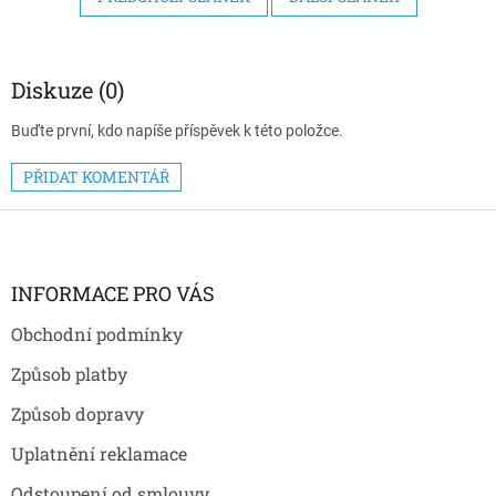
Diskuze (0)
Buďte první, kdo napíše příspěvek k této položce.
PŘIDAT KOMENTÁŘ
Z
á
p
a
INFORMACE PRO VÁS
t
Obchodní podmínky
í
Způsob platby
Způsob dopravy
Uplatnění reklamace
Odstoupení od smlouvy