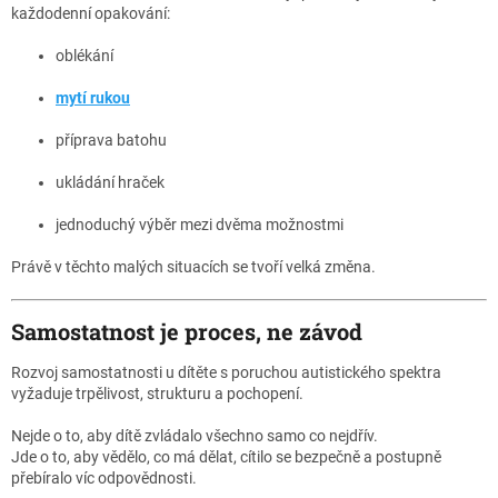
každodenní opakování:
oblékání
mytí rukou
příprava batohu
ukládání hraček
jednoduchý výběr mezi dvěma možnostmi
Právě v těchto malých situacích se tvoří velká změna.
Samostatnost je proces, ne závod
Rozvoj samostatnosti u dítěte s poruchou autistického spektra
vyžaduje trpělivost, strukturu a pochopení.
Nejde o to, aby dítě zvládalo všechno samo co nejdřív.
Jde o to, aby vědělo, co má dělat, cítilo se bezpečně a postupně
přebíralo víc odpovědnosti.