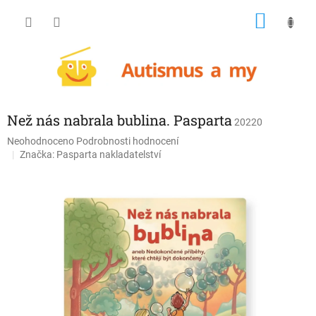
Přejít
NÁKU
na
obsah
KOŠÍK
Než nás nabrala bublina. Pasparta
20220
Průměrné
Neohodnoceno
Podrobnosti hodnocení
hodnocení
Značka:
Pasparta nakladatelství
produktu
je
0,0
z
5
hvězdiček.