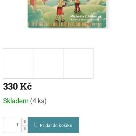
330 Kč
Měrná
Skladem
(4 ks)
cena:
Přidat do košíku