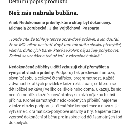
Detailní popis produktu
Než nás nabrala bublina.
Aneb Nedokončené příběhy, které chtějí být dokončeny.
Michaela Zdrubecká , Jitka Vojtěchová. Pasparta
„Tonda cítil, že tohle je teprve opravdový průšvih, a jen doufal,
že se Míla nikde neztratí. Když tam tak stál a chvilku přemýšlel,
všiml si duhových barev, které se kolem něj začaly pohybovat.
Začíná se vznášet a teď už letí…v zázračné bublině.“
Nedokončené příběhy u dětí vzbuzují chuť přemýšlet a
vymýšlet vlastní příběhy.
Podporují tak především fantazii,
slovní zásobu a celkově čtenářskou pregramotnost. Každá
z dvanácti krátkých povídek v knize řeší situaci, se kterou se
děti běžně setkávají ve školce, škole nebo doma. Ukazují, že nic
není černobílé a každé chování obvykle mívá nějakou hlubší
příčinu. Kromě samotných nedokončených příběhů najdeme
v knize otázky podporující čtenářské kompetence a navazující
výtvarné či dramaticko-pohybové aktivity a hry. Najdeme zde i
vzorové dokončení příběhu pro inspiraci od dětí samotných i od
dospělých.