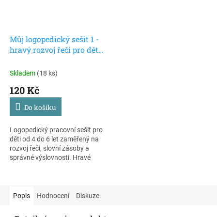
Můj logopedický sešit 1 -
hravý rozvoj řeči pro děti
od 4 do 6 let, úroveň 1
Skladem
(18 ks)
120 Kč
Do košíku
Logopedický pracovní sešit pro
děti od 4 do 6 let zaměřený na
rozvoj řeči, slovní zásoby a
správné výslovnosti. Hravé
úkoly a pracovní listy pomáhají
dětem rozvíjet komunikaci
přirozenou a srozumitelnou
formou. Úroveň 1, jednodušší.
Popis
Hodnocení
Diskuze