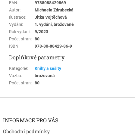
EAN
:
9788088429869
Autor
:
Michaela Zdrubecká
Ilustrace
:
Jitka Vojtěchová
Vydání
:
1. vydání, brožované
Rok vydání
:
9/2023
Počet stran
:
80
ISBN
:
978-80-88429-86-9
Doplňkové parametry
Kategorie
:
Knihy a sešity
Vazba
:
brožovaná
Počet stran
:
80
Z
á
p
a
INFORMACE PRO VÁS
t
Obchodní podmínky
í