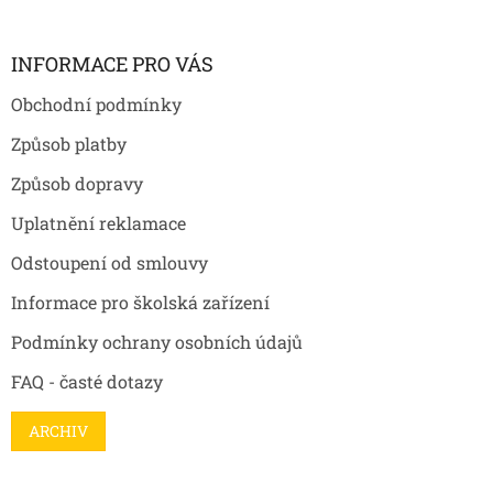
á
p
a
INFORMACE PRO VÁS
t
Obchodní podmínky
í
Způsob platby
Způsob dopravy
Uplatnění reklamace
Odstoupení od smlouvy
Informace pro školská zařízení
Podmínky ochrany osobních údajů
FAQ - časté dotazy
ARCHIV