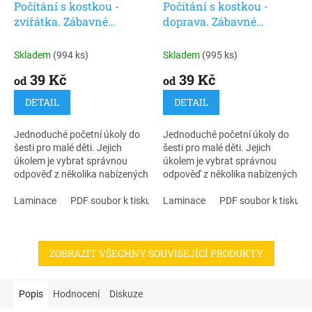
Počítání s kostkou -
Počítání s kostkou -
zvířátka. Zábavné
doprava. Zábavné
matematické obrázkové
matematické obrázkové
kvízy pro nejmenší. 30 ks
kvízy pro nejmenší. 30 ks
Skladem
(994 ks)
Skladem
(995 ks)
karet.
karet.
39 Kč
39 Kč
od
od
DETAIL
DETAIL
Jednoduché početní úkoly do
Jednoduché početní úkoly do
šesti pro malé děti. Jejich
šesti pro malé děti. Jejich
úkolem je vybrat správnou
úkolem je vybrat správnou
odpověď z několika nabízených
odpověď z několika nabízených
možností. Na rubové straně
možností. Na rubové straně
karet si děti mohou samy ověřit
Laminace
PDF soubor k tisku
karet si děti mohou samy ověřit
Laminace
PDF soubor k tisku
správnost řešení. Insporováno
správnost řešení. Inspirováno
Montessori pedagogikou,
Montessori pedagogikou,
vhodné pro děti s autismem.
vhodné i pro děti s autismem.
ZOBRAZIT VŠECHNY SOUVISEJÍCÍ PRODUKTY
Popis
Hodnocení
Diskuze