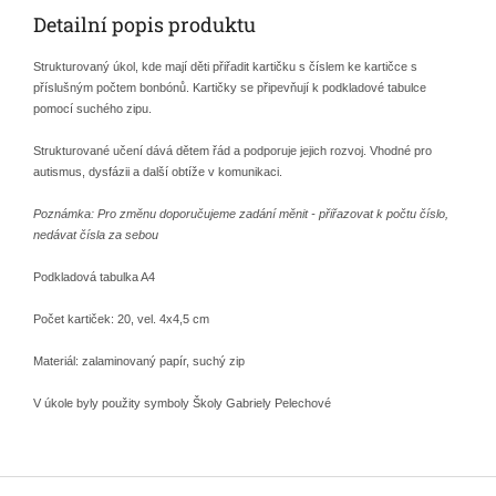
Detailní popis produktu
Strukturovaný úkol, kde mají děti přiřadit kartičku s číslem ke kartičce s
příslušným počtem bonbónů. Kartičky se připevňují k podkladové tabulce
pomocí suchého zipu.
Strukturované učení dává dětem řád a podporuje jejich rozvoj. Vhodné pro
autismus, dysfázii a další obtíže v komunikaci.
Poznámka: Pro změnu doporučujeme zadání měnit - přiřazovat k počtu číslo,
nedávat čísla za sebou
Podkladová tabulka A4
Počet kartiček: 20, vel. 4x4,5 cm
Materiál: zalaminovaný papír, suchý zip
V úkole byly použity symboly Školy Gabriely Pelechové
Z