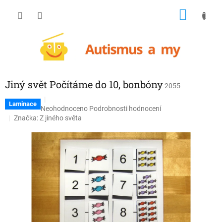
Přejít
NÁKU
na
obsah
KOŠÍK
Jiný svět Počítáme do 10, bonbóny
2055
Laminace
Průměrné
Neohodnoceno
Podrobnosti hodnocení
hodnocení
Značka:
Z jiného světa
produktu
je
0,0
z
5
hvězdiček.