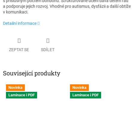
s příslušným počtem bonbónů. Strukturované učení dává dětem řád
a podporuje jejich rozvoj. Vhodné pro autismus, dysfázii a další obtíže
v komunikaci.
Detailní informace
ZEPTAT SE
SDÍLET
Související produkty
Novinka
Novinka
Laminace i PDF
Laminace i PDF