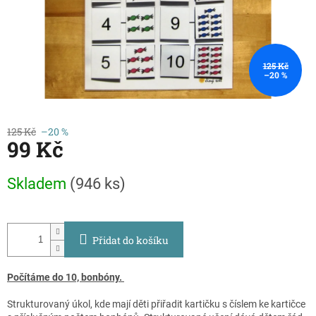
125 Kč
–20 %
125 Kč
–20 %
99 Kč
Měrná
Skladem
(946 ks)
cena:
Přidat do košíku
Počítáme do 10, bonbóny.
Strukturovaný úkol, kde mají děti přiřadit kartičku s číslem ke kartičce