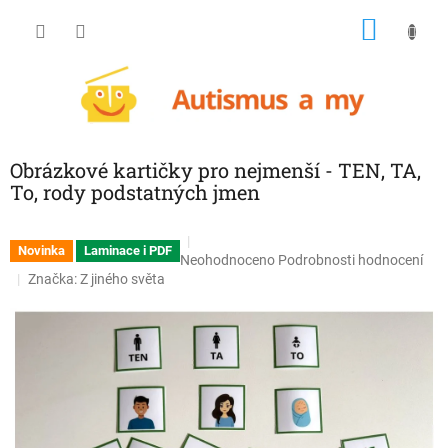
Přejít
NÁKU
na
obsah
KOŠÍK
Obrázkové kartičky pro nejmenší - TEN, TA,
To, rody podstatných jmen
Novinka
Laminace i PDF
Průměrné
Neohodnoceno
Podrobnosti hodnocení
hodnocení
Značka:
Z jiného světa
produktu
je
0,0
z
5
hvězdiček.