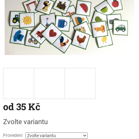
od
35 Kč
Měrná
Zvolte variantu
cena:
Provedení