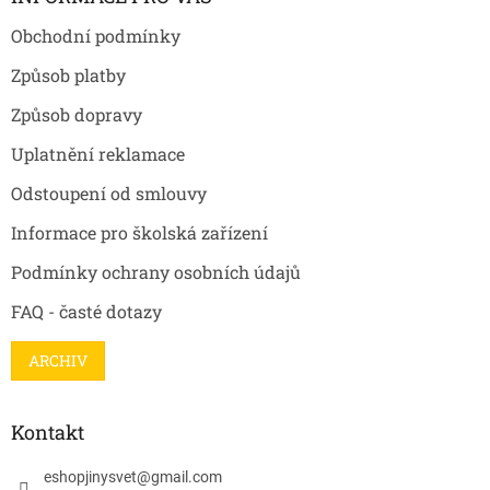
t
Obchodní podmínky
í
Způsob platby
Způsob dopravy
Uplatnění reklamace
Odstoupení od smlouvy
Informace pro školská zařízení
Podmínky ochrany osobních údajů
FAQ - časté dotazy
ARCHIV
Kontakt
eshopjinysvet
@
gmail.com