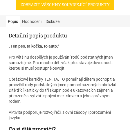
ZOBRAZIT VŠECHNY SOUVISEJÍCÍ PRODUKTY
Popis
Hodnocení
Diskuze
Detailní popis produktu
„Ten pes, ta kočka, to auto.“
Pro většinu dospělých je používání rodů podstatných jmen
samozřejmé. Pro mnoho dětí však představuje dovednost,
kterou si musí postupně osvojit.
Obrázkové kartičky TEN, TA, TO pomáhají dětem pochopit a
procvičit rody podstatných jmen pomocí názorných obrázků.
Dítě třídí kartičky do tří skupin podle ukazovacích zájmen a
přirozeně si vytváří spojení mezi slovem a jeho správným
rodem.
Aktivita podporuje rozvoj řeči, slovní zásoby i porozumění
jazyku.
Co si dítě procvičí?