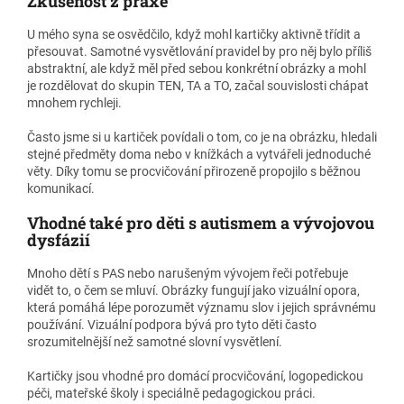
Zkušenost z praxe
U mého syna se osvědčilo, když mohl kartičky aktivně třídit a
přesouvat. Samotné vysvětlování pravidel by pro něj bylo příliš
abstraktní, ale když měl před sebou konkrétní obrázky a mohl
je rozdělovat do skupin TEN, TA a TO, začal souvislosti chápat
mnohem rychleji.
Často jsme si u kartiček povídali o tom, co je na obrázku, hledali
stejné předměty doma nebo v knížkách a vytvářeli jednoduché
věty. Díky tomu se procvičování přirozeně propojilo s běžnou
komunikací.
Vhodné také pro děti s autismem a vývojovou
dysfázií
Mnoho dětí s PAS nebo narušeným vývojem řeči potřebuje
vidět to, o čem se mluví. Obrázky fungují jako vizuální opora,
která pomáhá lépe porozumět významu slov i jejich správnému
používání. Vizuální podpora bývá pro tyto děti často
srozumitelnější než samotné slovní vysvětlení.
Kartičky jsou vhodné pro domácí procvičování, logopedickou
péči, mateřské školy i speciálně pedagogickou práci.