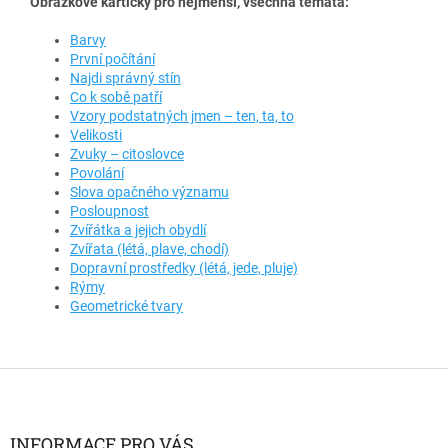
Obrázkové kartičky pro nejmenší, všechna témata:
Barvy
První počítání
Najdi správný stín
Co k sobě patří
Vzory podstatných jmen – ten, ta, to
Velikosti
Zvuky – citoslovce
Povolání
Slova opačného významu
Posloupnost
Zvířátka a jejich obydlí
Zvířata (létá, plave, chodí)
Dopravní prostředky (létá, jede, pluje)
Rýmy
Geometrické tvary
Z
á
p
a
INFORMACE PRO VÁS