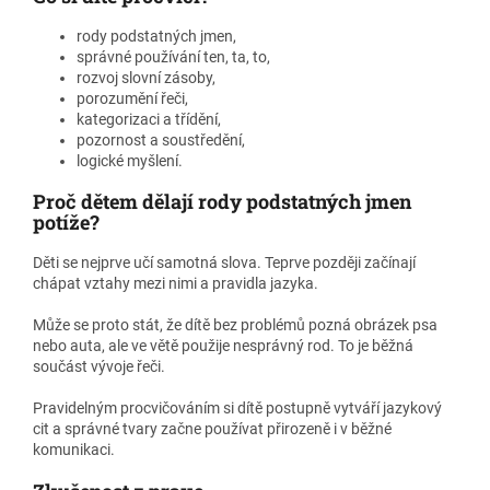
rody podstatných jmen,
správné používání ten, ta, to,
rozvoj slovní zásoby,
porozumění řeči,
kategorizaci a třídění,
pozornost a soustředění,
logické myšlení.
Proč dětem dělají rody podstatných jmen
potíže?
Děti se nejprve učí samotná slova. Teprve později začínají
chápat vztahy mezi nimi a pravidla jazyka.
Může se proto stát, že dítě bez problémů pozná obrázek psa
nebo auta, ale ve větě použije nesprávný rod. To je běžná
součást vývoje řeči.
Pravidelným procvičováním si dítě postupně vytváří jazykový
cit a správné tvary začne používat přirozeně i v běžné
komunikaci.