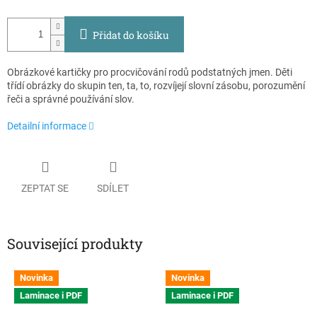
Přidat do košíku
Obrázkové kartičky pro procvičování rodů podstatných jmen. Děti
třídí obrázky do skupin ten, ta, to, rozvíjejí slovní zásobu, porozumění
řeči a správné používání slov.
Detailní informace
ZEPTAT SE
SDÍLET
Související produkty
Novinka
Novinka
Laminace i PDF
Laminace i PDF