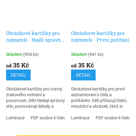
Obrázkové kartičky pro
Obrázkové kartičky pro
nejmenší - Najdi správný
nejmenší - První počítání
stín
Skladem
(954 ks)
Skladem
(941 ks)
35 Kč
35 Kč
od
od
DETAIL
DETAIL
Obrázkové kartičky pro rozvoj
Obrázkové kartičky pro první
zrakového vnímání a
seznamování s čísly a
pozornosti. Děti hledají správný
počítáním. Děti přiřazují číslici,
stín, porovnávají detaily a
množství a obrázek, čímž si
hravou formou rozvíjejí logické
přirozeně osvojují počítání do
myšlení i schopnost
Laminace
PDF soubor k tisku
10 a rozvíjejí předmatematické
Laminace
PDF soubor k tisku
soustředění.
dovednosti.