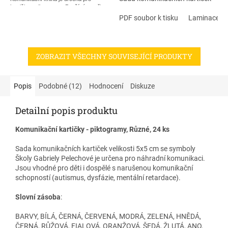
kartičky - piktogramy. Používá se při
velikosti 5x5 cm se symboly
náhradní komunikaci. Cílová skupina:
Školy Gabriely Pelechové je
PDF soubor k tisku
Laminace + 
diagn. autismus, dysfázie a jiné
určena pro náhradní
komunikační problémy.
komunikaci. Jsou vhodné pro
děti i dospělé s narušenou
Součástí komunikační knihy je
piktogram
ZOBRAZIT VŠECHNY SOUVISEJÍCÍ PRODUKTY
"Já chci"
.
komunikační schopností
(autismus, dysfázie, mentální
retardace).
Popis
Podobné (12)
Hodnocení
Diskuze
Detailní popis produktu
Komunikační kartičky - piktogramy, Různé, 24 ks
Sada komunikačních kartiček velikosti 5x5 cm se symboly
Školy Gabriely Pelechové je určena pro náhradní komunikaci.
Jsou vhodné pro děti i dospělé s narušenou komunikační
schopností (autismus, dysfázie, mentální retardace).
Slovní zásoba
:
BARVY, BÍLÁ, ČERNÁ, ČERVENÁ, MODRÁ, ZELENÁ, HNĚDÁ,
ČERNÁ, RŮŽOVÁ, FIALOVÁ, ORANŽOVÁ, ŠEDÁ, ŽLUTÁ, ANO,