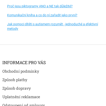
Proč jsou piktogramy ANO a NE tak důležité?
Komunikační kniha a co do ní zařadit jako první?
Jak pomoci dítěti s autismem rozumět - jednoduché a efektivní
metody
Z
á
p
a
INFORMACE PRO VÁS
t
Obchodní podmínky
í
Způsob platby
Způsob dopravy
Uplatnění reklamace
Odstoupení od smlouvy