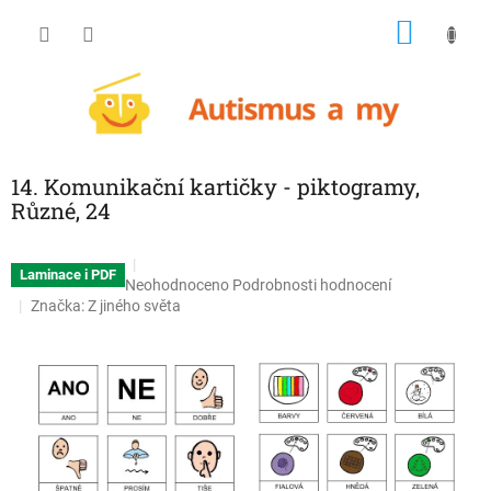
Přejít
NÁKU
na
obsah
KOŠÍK
14. Komunikační kartičky - piktogramy,
Různé, 24
Laminace i PDF
Průměrné
Neohodnoceno
Podrobnosti hodnocení
hodnocení
Značka:
Z jiného světa
produktu
je
0,0
z
5
hvězdiček.