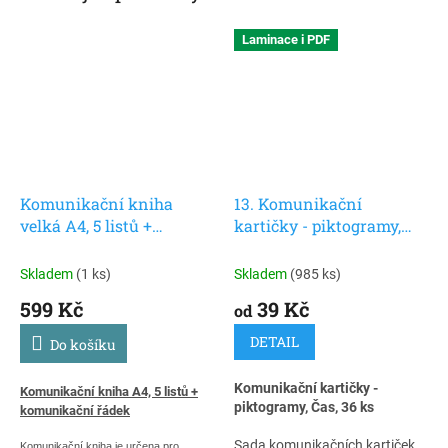
Laminace i PDF
Komunikační kniha
13. Komunikační
velká A4, 5 listů +
kartičky - piktogramy,
komunikační řádek,
Čas, 36 ks
modrá
Skladem
(1 ks)
Skladem
(985 ks)
599 Kč
39 Kč
od
DETAIL
Do košíku
Komunikační kartičky -
Komunikační kniha A4, 5 listů +
piktogramy, Čas, 36 ks
komunikační řádek
Sada komunikačních kartiček
Komunikační kniha je určena pro