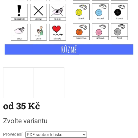
od
35 Kč
Měrná
Zvolte variantu
cena:
Provedení