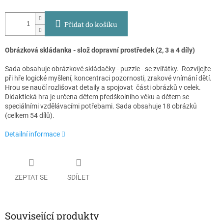
Přidat do košíku
Obrázková skládanka - slož dopravní prostředek (2, 3 a 4 díly)
Sada obsahuje obrázkové skládačky - puzzle - se zvířátky. Rozvíjejte
při hře logické myšlení, koncentraci pozornosti, zrakové vnímání dětí.
Hrou se naučí rozlišovat detaily a spojovat části obrázků v celek.
Didaktická hra je určena dětem předškolního věku a dětem se
speciálními vzdělávacími potřebami. Sada obsahuje 18 obrázků
(celkem 54 dílů).
Detailní informace
ZEPTAT SE
SDÍLET
Související produkty