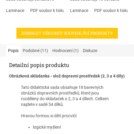
skládačky - puzzle - se zvířátky.
ovoce a zeleniny ke skládání.
Děti si při skládání obrázků
Laminace
PDF soubor k tisku
Děti si hravým způsobem
Laminace
PDF soubor k tisku
procvičí logické myšlení,
procvičí logické myšlení,
zrakové vnímání, naučí se
koncentraci pozornosti a také
rozlišovat detaily a spojovat
zrakové vnímání. Naučí se
ZOBRAZIT VŠECHNY SOUVISEJÍCÍ PRODUKTY
části obrázků v celek. Učí se
rozlišovat detaily obrázků a
trpělivosti a koncentraci
spojovat části v celek.
pozornosti. Didaktická hra je
Didaktická hra je určena dětem
určena dětem předškolního
předškolního věku a dětem se
Popis
Podobné (11)
Hodnocení (1)
Diskuze
věku a dětem se speciálními
speciálními vzdělávacími
vzdělávacími potřebami. Sada
potřebami. Sada se skládá z 54
Detailní popis produktu
obsahuje 18 obrázků (celkem
dílů.
54 dílů).
Obrázková skládanka - slož dopravní prostředek (2, 3 a 4 díly)
Tato didaktická sada obsahuje 18 barevných
obrázků dopravních prostředků, které jsou
rozděleny do skládaček o 2, 3 a 4 dílech. Celkem
najdete v sadě 54 dílků.
Hravou formou si děti procvičí:
logické myšlení