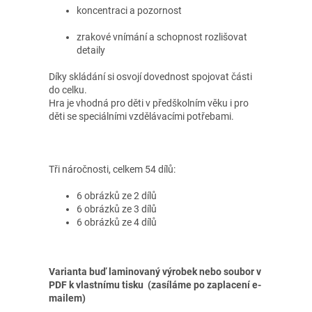
koncentraci a pozornost
zrakové vnímání a schopnost rozlišovat
detaily
Díky skládání si osvojí dovednost spojovat části
do celku.
Hra je vhodná pro děti v předškolním věku i pro
děti se speciálními vzdělávacími potřebami.
Tři náročnosti, celkem 54 dílů:
6 obrázků ze 2 dílů
6 obrázků ze 3 dílů
6 obrázků ze 4 dílů
Varianta buď laminovaný výrobek nebo soubor v
PDF k vlastnímu tisku (zasíláme po zaplacení e-
mailem)