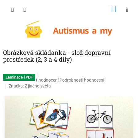
Přejít
NÁKU
na
obsah
KOŠÍK
Obrázková skládanka - slož dopravní
prostředek (2, 3 a 4 díly)
Laminace i PDF
Průměrné
1 hodnocení
Podrobnosti hodnocení
hodnocení
Značka:
Z jiného světa
produktu
je
5,0
z
5
hvězdiček.