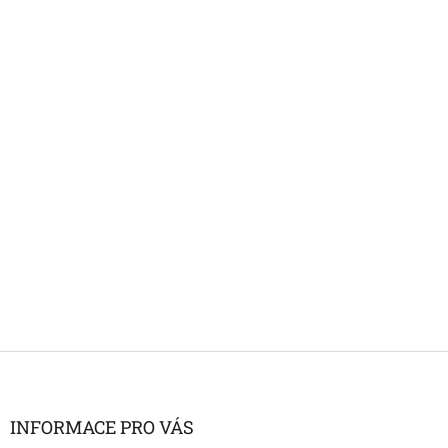
Z
á
p
a
INFORMACE PRO VÁS