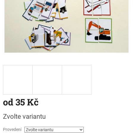
od
35 Kč
Měrná
Zvolte variantu
cena:
Provedení