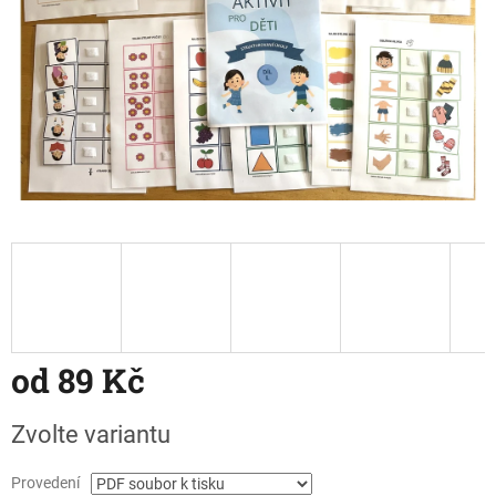
od
89 Kč
Měrná
Zvolte variantu
cena:
Provedení