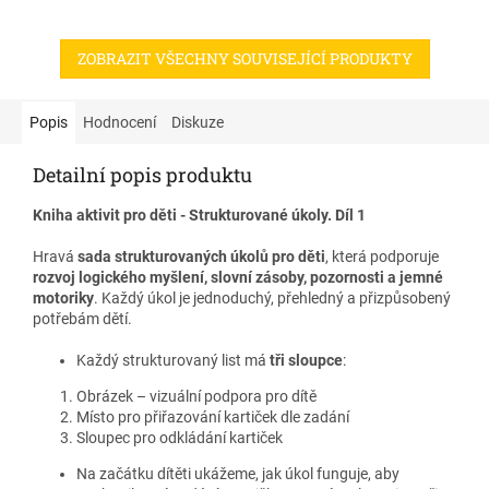
vnímání, řeč i soustředění.
pracuje samostatně.
ZOBRAZIT VŠECHNY SOUVISEJÍCÍ PRODUKTY
Karty vycházejí z principů
strukturovaného učení a jsou
vhodné pro děti s PAS,
opožděným vývojem řeči i pro
Popis
Hodnocení
Diskuze
běžné učení doma a ve školce.
Detailní popis produktu
Pomáhají rozvíjet soustředění,
logické myšlení a jistotu při
Kniha aktivit pro děti - Strukturované úkoly. Díl 1
učení.
Hravá
sada strukturovaných úkolů pro děti
, která podporuje
rozvoj logického myšlení, slovní zásoby, pozornosti a jemné
motoriky
. Každý úkol je jednoduchý, přehledný a přizpůsobený
potřebám dětí.
Každý strukturovaný list má
tři sloupce
:
Obrázek – vizuální podpora pro dítě
Místo pro přiřazování kartiček dle zadání
Sloupec pro odkládání kartiček
Na začátku dítěti ukážeme, jak úkol funguje, aby