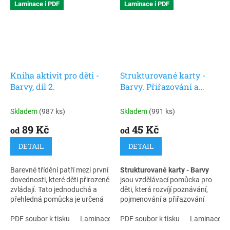
Laminace i PDF
Laminace i PDF
Kniha aktivit pro děti -
Strukturované karty -
Barvy, díl 2.
Barvy. Přiřazování a
poznávání barev pro děti
Skladem
(987 ks)
Skladem
(991 ks)
89 Kč
45 Kč
od
od
DETAIL
DETAIL
Barevné třídění patří mezi první
Strukturované karty - Barvy
dovednosti, které děti přirozeně
jsou vzdělávací pomůcka pro
zvládají. Tato jednoduchá a
děti, která rozvíjí poznávání,
přehledná pomůcka je určená
pojmenování a přiřazování
pro děti ve věku 3–6 let. Dítě
barev. Díky přehlednému
přiřazuje obrázky ke správné
PDF soubor k tisku
Laminace + zip
zpracování a vizuální podpoře
PDF soubor k tisku
Desky + laminace + zip
Laminace + 
barvě a přirozeně si rozvíjí
dítě snadno pochopí zadání a