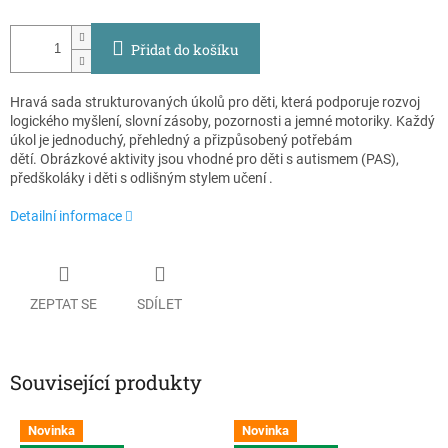
Přidat do košíku
Hravá sada strukturovaných úkolů pro děti, která podporuje rozvoj
logického myšlení, slovní zásoby, pozornosti a jemné motoriky. Každý
úkol je jednoduchý, přehledný a přizpůsobený potřebám
dětí. Obrázkové aktivity jsou vhodné pro děti s autismem (PAS),
předškoláky i děti s odlišným stylem učení .
Detailní informace
ZEPTAT SE
SDÍLET
Související produkty
Novinka
Novinka