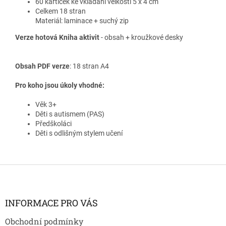
60 kartiček ke vkládání velkosti 5 x 4 cm
Celkem 18 stran
Materiál: laminace + suchý zip
Verze hotová Kniha aktivit
- obsah + kroužkové desky
Obsah PDF verze
: 18 stran A4
Pro koho jsou úkoly vhodné:
Věk 3+
Děti s autismem (PAS)
Předškoláci
Děti s odlišným stylem učení
Z
á
p
a
INFORMACE PRO VÁS
t
Obchodní podmínky
í