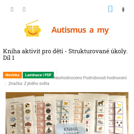
Přejít
NÁKU
na
obsah
KOŠÍK
Kniha aktivit pro děti - Strukturované úkoly.
Díl 1
Novinka
Laminace i PDF
Průměrné
Neohodnoceno
Podrobnosti hodnocení
hodnocení
Značka:
Z jiného světa
produktu
je
0,0
z
5
hvězdiček.