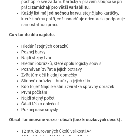
pochopilo své zadání. Kartičky v pravém sloupci se při
práci
zamíchají pro větší variabilitu
.
Každý list má
jedinečnou barvu
, stejně jako kartičky,
které k němu patří, což usnadňuje orientaci a podporuje
samostatnou práci.
Co v tomto dílu najdete:
Hledání stejných obrázků
Poznej barvy
Najdi stejný tvar
Hledání obrázků, které spolu logicky souvisí
Poznávání zvířat a jejich potravy
Zvířatům děti hledají domečky
Stínové obrázky – hračky a jejich stín
Kdo to je? Najdi ke stínu zvířátka správný obrázek
První počítání
Najdi stejný počet
Části těla a oblečení
Poznej naše smysly
Obsah laminované verze - obsah (bez kroužkových desek) :
12 strukturovaných úkolů velikosti A4