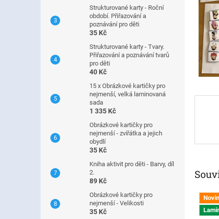
n
Strukturované karty - Roční
e
období. Přiřazování a
l
poznávání pro děti
35 Kč
Strukturované karty - Tvary.
Přiřazování a poznávání tvarů
pro děti
40 Kč
15 x Obrázkové kartičky pro
nejmenší, velká laminovaná
sada
1 335 Kč
Obrázkové kartičky pro
nejmenší - zvířátka a jejich
obydlí
35 Kč
Kniha aktivit pro děti - Barvy, díl
Souvi
2.
89 Kč
Obrázkové kartičky pro
Novi
nejmenší - Velikosti
Lamin
35 Kč