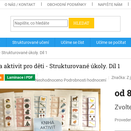
O NÁS / KONTAKT
OBCHODNÍ PODMÍNKY
NAPIŠTE NÁM
HLEDAT
y
Strukturované učení
Učíme se číst
Učíme se počítat
 - Strukturované úkoly. Díl 1
 aktivit pro děti - Strukturované úkoly. Díl 1
Značka:
Z 
a
Laminace i PDF
Průměrné
Neohodnoceno
Podrobnosti hodnocení
hodnocení
od
produktu
je
0,0
Měrná
Zvolt
z
cena:
5
hvězdiček.
Proveden