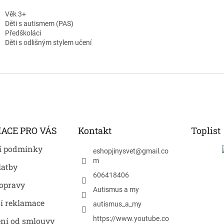
Věk 3+
Děti s autismem (PAS)
Předškoláci
Děti s odlišným stylem učení
ACE PRO VÁS
Kontakt
Toplist
í podmínky
eshopjinysvet
@
gmail.co
m
latby
606418406
opravy
Autismus a my
í reklamace
autismus_a_my
https://www.youtube.co
ní od smlouvy