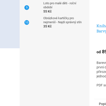
Loto pro malé děti - roční
období
55 Kč
Obrázkové kartičky pro
nejmenší - Najdi správný stín
Kniha
35 Kč
Barvy
8
od
Barevn
první 
přiroz
jedno
pomůck
věku 3
PDF so
obrázk
přiroze
i sous
Popi