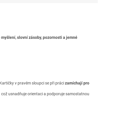
a vizuální podpoře dítě snadno
pochopí zadání a pracuje
samostatně.
Karty vycházejí z principů
strukturovaného učení
a jsou
vhodné pro děti s PAS,
 myšlení, slovní zásoby, pozornosti a jemné
opožděným vývojem řeči i pro
běžné učení doma a ve školce.
Pomáhají rozvíjet soustředění,
logické myšlení a jistotu při
učení.
Kartičky v pravém sloupci se při práci
zamíchají pro
tří, což usnadňuje orientaci a podporuje samostatnou