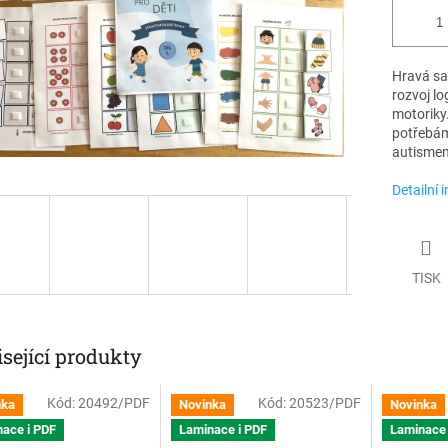
Hravá sa
rozvoj lo
motoriky
potřebám 
autismem 
Detailní 
TISK
sející produkty
Kód:
20492/PDF
Kód:
20523/PDF
nka
Novinka
Novinka
ace i PDF
Laminace i PDF
Laminace 