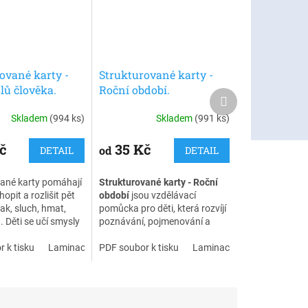
ované karty -
Strukturované karty -
lů člověka.
Roční období.
Další
ání a poznávání
Přiřazování a poznávání
produkt
Skladem
(994 ks)
Skladem
(991 ks)
pro děti
č
35 Kč
od
DETAIL
DETAIL
ané karty pomáhají
Strukturované karty - Roční
pit a rozlišit pět
období
jsou vzdělávací
ak, sluch, hmat,
pomůcka pro děti, která rozvíjí
. Děti se učí smysly
poznávání, pojmenování a
 pojmenovávat a
třídění ročních období. Dítě
 k nim konkrétní
 k tisku
Laminace + zip
přiřazuje obrázky k
PDF soubor k tisku
Laminace + zip
o vidím,
jednotlivým obdobím a učí se
tím, ochutnávám,
chápat jejich typické znaky.
otýkám).
Díky přehlednému zpracování