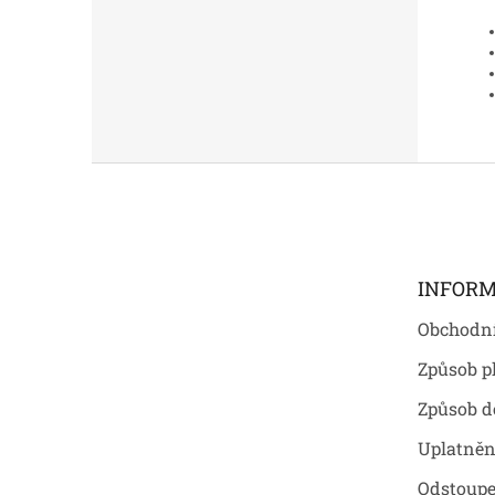
Z
á
p
a
t
INFORM
í
Obchodn
Způsob p
Způsob d
Uplatněn
Odstoupe