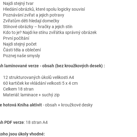
Najdi stejný tvar
Hledání obrázků, které spolu logicky souvisí
Poznávání zvířat a jejich potravy
Zvířatům děti hledají domečky
Stínové obrázky – hračky a jejich stín
Kdo to je? Najdi ke stínu zvířátka správný obrázek
První počítání
Najdi stejný počet
Části těla a oblečení
Poznej naše smysly
h laminované verze - obsah (bez kroužkových desek) :
12 strukturovaných úkolů velikosti A4
60 kartiček ke vkládání velkosti 5 x 4 cm
Celkem 18 stran
Materiál: laminace + suchý zip
e hotová Kniha aktivit
- obsah + kroužkové desky
h PDF verze
: 18 stran A4
koho jsou úkoly vhodné: