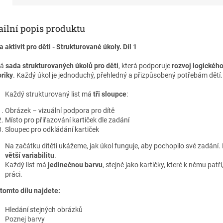
strukturovaného učení a jsou
vhodné pro děti s PAS,
opožděným vývojem řeči i pro
ailní popis produktu
běžné učení doma a ve školce.
a aktivit pro děti - Strukturované úkoly. Díl 1
Pomáhají rozvíjet soustředění,
logické myšlení a jistotu při
vá
sada strukturovaných úkolů pro děti
, která podporuje
rozvoj logického
učení.
riky
. Každý úkol je jednoduchý, přehledný a přizpůsobený potřebám dětí.
Každý strukturovaný list má
tři sloupce
:
Obrázek – vizuální podpora pro dítě
Místo pro přiřazování kartiček dle zadání
Sloupec pro odkládání kartiček
Na začátku dítěti ukážeme, jak úkol funguje, aby pochopilo své zadání. 
větší variabilitu
.
Každý list má
jedinečnou barvu
, stejně jako kartičky, které k němu pa
práci.
 tomto dílu najdete:
Hledání stejných obrázků
Poznej barvy