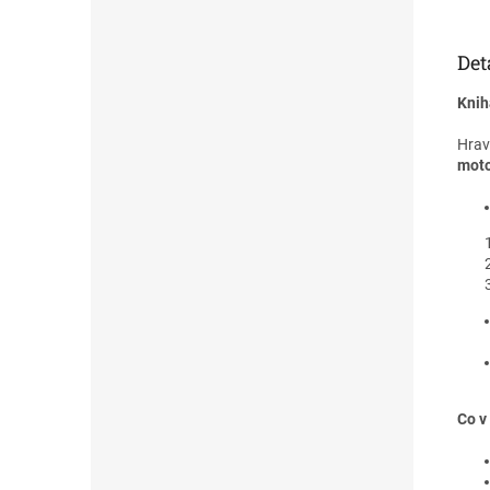
Det
Knih
Hra
moto
Co v