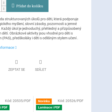
Přidat do košíku
da strukturovaných úkolů pro děti, která podporuje
gického myšlení, slovní zásoby, pozornosti a jemné
. Každý úkol je jednoduchý, přehledný a přizpůsobený
dětí. Obrázkové aktivity jsou vhodné pro děti s
(PAS), předškoláky i děti s odlišným stylem učení .
informace
ZEPTAT SE
SDÍLET
Kód:
20535/PDF
Kód:
20526/PDF
Novinka
i PDF
Laminace i PDF