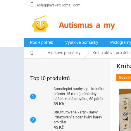
Přejít
eshopjinysvet@gmail.com
na
obsah
Podle potřeb
Výukové pomůcky
Piktogram
Domů
Výukové pomůcky
Kniha aktivit pro děti
P
Kniha
o
s
Top 10 produktů
Novink
t
r
Samolepicí suchý zip - kolečka
a
průměr 15 mm ( průhledný
n
háček + bílá smyčka, 60 párů)
39 Kč
n
í
Strukturované karty - Barvy.
Přiřazování a poznávání barev
p
pro děti
a
45 Kč