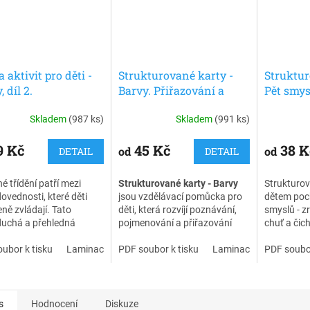
 aktivit pro děti -
Strukturované karty -
Struktur
, díl 2.
Barvy. Přiřazování a
Pět smys
poznávání barev pro děti
Přiřazov
Skladem
(987 ks)
Skladem
(991 ks)
pro děti
9 Kč
45 Kč
38 K
od
od
DETAIL
DETAIL
é třídění patří mezi
Strukturované karty - Barvy
Strukturov
dovednosti, které děti
jsou vzdělávací pomůcka pro
dětem pocho
eně zvládají. Tato
děti, která rozvíjí poznávání,
smyslů - zr
duchá a přehledná
pojmenování a přiřazování
chuť a čich
a je určená pro děti ve
barev. Díky přehlednému
poznávat,
–6 let. Dítě přiřazuje
ubor k tisku
Laminace + zip
zpracování a vizuální podpoře
PDF soubor k tisku
Desky + laminace + zip
Laminace + zip
přiřazovat
PDF soubor
y ke správné barvě a
dítě snadno pochopí zadání a
podněty (c
ně si rozvíjí vnímání, řeč
pracuje samostatně.
slyším, cí
tředění.
čeho se d
Karty vycházejí z principů
s
Hodnocení
Diskuze