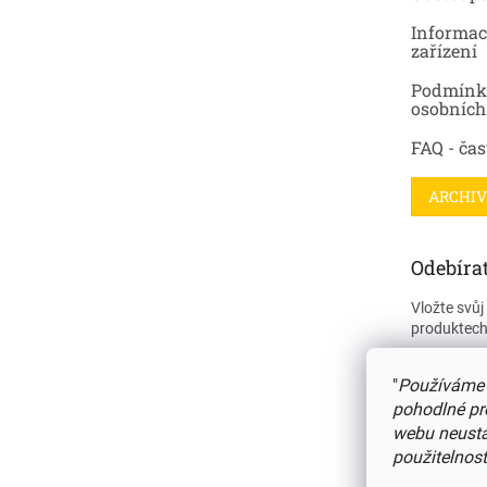
Informac
zařízení
Podmínk
osobních
FAQ - čas
ARCHIV
Odebírat
Vložte svů
produktech
E-mail
"
Používáme 
pohodlné pr
webu neustál
PŘIHL
použitelnost