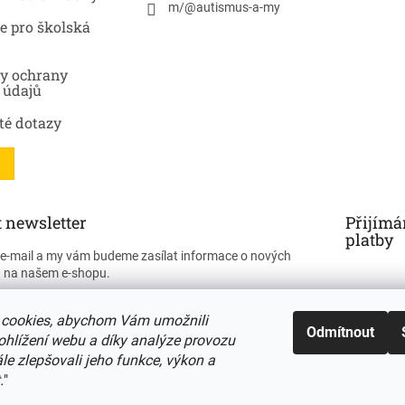
m/@autismus-a-my
e pro školská
y ochrany
 údajů
té dotazy
 newsletter
Přijímá
platby
j e-mail a my vám budeme zasílat informace o nových
 na našem e-shopu.
cookies, abychom Vám umožnili
Odmítnout
ohlížení webu a díky analýze provozu
e zlepšovali jeho funkce, výkon a
ÁSIT SE
.
"