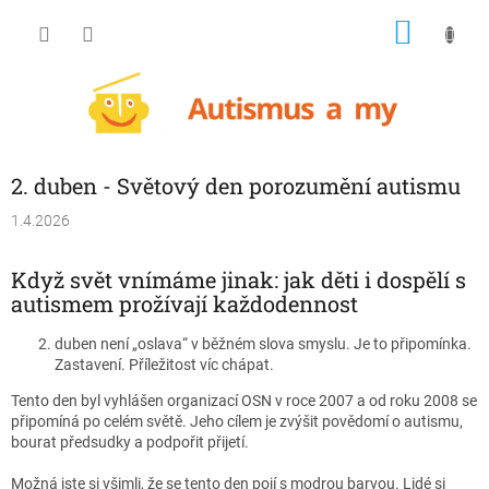
Přejít
NÁKU
na
obsah
KOŠÍK
2. duben - Světový den porozumění autismu
1.4.2026
Když svět vnímáme jinak: jak děti i dospělí s
autismem prožívají každodennost
duben není „oslava“ v běžném slova smyslu. Je to připomínka.
Zastavení. Příležitost víc chápat.
Tento den byl vyhlášen organizací
OSN
v roce 2007 a od roku 2008 se
připomíná po celém světě. Jeho cílem je zvýšit povědomí o autismu,
bourat předsudky a podpořit přijetí.
Možná jste si všimli, že se tento den pojí s modrou barvou. Lidé si