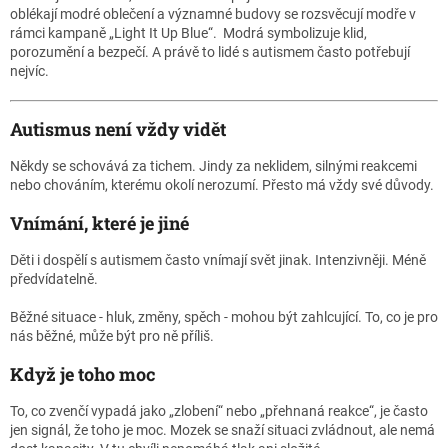
oblékají modré oblečení a významné budovy se rozsvěcují modře v
rámci kampaně „Light It Up Blue“. Modrá symbolizuje klid,
porozumění a bezpečí. A právě to lidé s autismem často potřebují
nejvíc.
Autismus není vždy vidět
Někdy se schovává za tichem. Jindy za neklidem, silnými reakcemi
nebo chováním, kterému okolí nerozumí. Přesto má vždy své důvody.
Vnímání, které je jiné
Děti i dospělí s autismem často vnímají svět jinak. Intenzivněji. Méně
předvídatelně.
Běžné situace - hluk, změny, spěch - mohou být zahlcující. To, co je pro
nás běžné, může být pro ně příliš.
Když je toho moc
To, co zvenčí vypadá jako „zlobení“ nebo „přehnaná reakce“, je často
jen signál, že toho je moc. Mozek se snaží situaci zvládnout, ale nemá