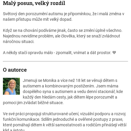
Malý posun, velký rozdíl
Světový den porozumění autismu je připomínkou, že i malá změna v
našem přístupu může mít velký dopad.
Když se na chování podíváme jinak, často se změní úplně všechno.
Najednou nevidíme problém, ale člověka, který se snaží zvládnout
náročnou situaci.
A někdy stačí opravdu málo - zpomalit, vnímat a dát prostor. 💙
O autorce
Jmenuji se Monika a více než 18 let se věnuji dětem s
autismem a kombinovaným postižením. Jsem máma
dospělého syna s autismem a vedu denní stacionář, kde
každý den hledám cesty, jak dětem lépe porozumět a
pomoci jim zvládat běžné situace.
Ve své práci propojuji strukturované učení, vizuální podporu a rozvoj
funkční komunikace. Sdílím jednoduché a ověřené postupy z praxe,
které pomáhají dětem k větší samostatnosti a rodičům přinášejí větší
klid a jistotu.