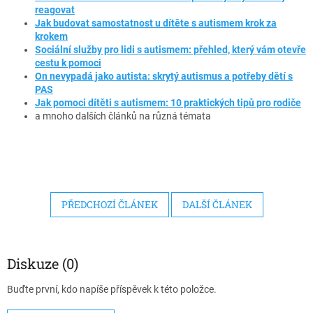
reagovat
Jak budovat samostatnost u dítěte s autismem krok za
krokem
Sociální služby pro lidi s autismem: přehled, který vám otevře
cestu k pomoci
On nevypadá jako autista: skrytý autismus a potřeby dětí s
PAS
Jak pomoci dítěti s autismem: 10 praktických tipů pro rodiče
a mnoho dalších článků na různá témata
PŘEDCHOZÍ ČLÁNEK
DALŠÍ ČLÁNEK
Diskuze (0)
Buďte první, kdo napíše příspěvek k této položce.