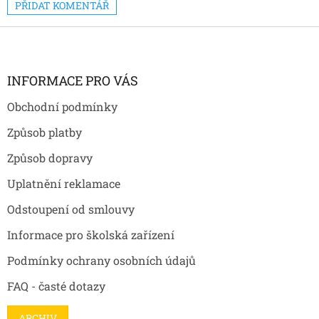
PŘIDAT KOMENTÁŘ
Z
á
p
a
INFORMACE PRO VÁS
t
Obchodní podmínky
í
Způsob platby
Způsob dopravy
Uplatnění reklamace
Odstoupení od smlouvy
Informace pro školská zařízení
Podmínky ochrany osobních údajů
FAQ - časté dotazy
ARCHIV