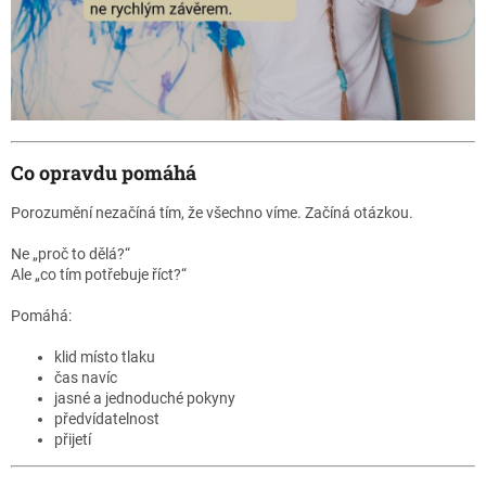
Co opravdu pomáhá
Porozumění nezačíná tím, že všechno víme. Začíná otázkou.
Ne „proč to dělá?“
Ale „co tím potřebuje říct?“
Pomáhá:
klid místo tlaku
čas navíc
jasné a jednoduché pokyny
předvídatelnost
přijetí