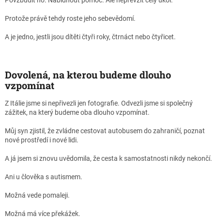
Povzbudit ho. Nabídnout pomoc. Ale nepřevzít celý úkol.
Protože právě tehdy roste jeho sebevědomí.
A je jedno, jestli jsou dítěti čtyři roky, čtrnáct nebo čtyřicet.
Dovolená, na kterou budeme dlouho
vzpomínat
Z Itálie jsme si nepřivezli jen fotografie.
Odvezli jsme si společný
zážitek, na který budeme oba dlouho vzpomínat.
Můj syn zjistil, že zvládne cestovat autobusem do zahraničí, poznat
nové prostředí i nové lidi.
A já jsem si znovu uvědomila, že cesta k samostatnosti nikdy nekončí.
Ani u člověka s autismem.
Možná vede pomaleji.
Možná má více překážek.