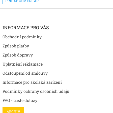
PŘIDAT KOMENTÁŘ
Z
á
p
a
INFORMACE PRO VÁS
t
Obchodní podmínky
í
Způsob platby
Způsob dopravy
Uplatnění reklamace
Odstoupení od smlouvy
Informace pro školská zařízení
Podmínky ochrany osobních údajů
FAQ - časté dotazy
ARCHIV