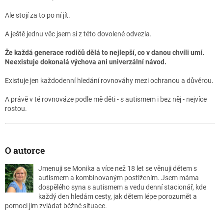
Ale stojí za to po ní jít.
A ještě jednu věc jsem si z této dovolené odvezla.
Že každá generace rodičů dělá to nejlepší, co v danou chvíli umí.
Neexistuje dokonalá výchova ani univerzální návod.
Existuje jen každodenní hledání rovnováhy mezi ochranou a důvěrou.
A právě v té rovnováze podle mě děti - s autismem i bez něj - nejvíce
rostou.
O autorce
Jmenuji se Monika a více než 18 let se věnuji dětem s
autismem a kombinovaným postižením. Jsem máma
dospělého syna s autismem a vedu denní stacionář, kde
každý den hledám cesty, jak dětem lépe porozumět a
pomoci jim zvládat běžné situace.