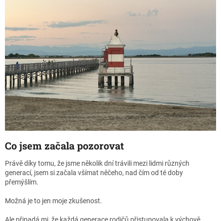
Co jsem začala pozorovat
Právě díky tomu, že jsme několik dní trávili mezi lidmi různých
generací, jsem si začala všímat něčeho, nad čím od té doby
přemýšlím.
Možná je to jen moje zkušenost.
Ale připadá mi, že každá generace rodičů přistupovala k výchově