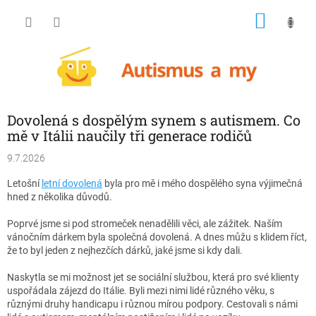
Přejít
NÁKU
na
obsah
KOŠÍK
Dovolená s dospělým synem s autismem. Co
mě v Itálii naučily tři generace rodičů
9.7.2026
Letošní
letní dovolená
byla pro mě i mého dospělého syna výjimečná
hned z několika důvodů.
Poprvé jsme si pod stromeček nenadělili věci, ale zážitek. Naším
vánočním dárkem byla společná dovolená. A dnes můžu s klidem říct,
že to byl jeden z nejhezčích dárků, jaké jsme si kdy dali.
Naskytla se mi možnost jet se sociální službou, která pro své klienty
uspořádala zájezd do Itálie. Byli mezi nimi lidé různého věku, s
různými druhy handicapu i různou mírou podpory. Cestovali s námi