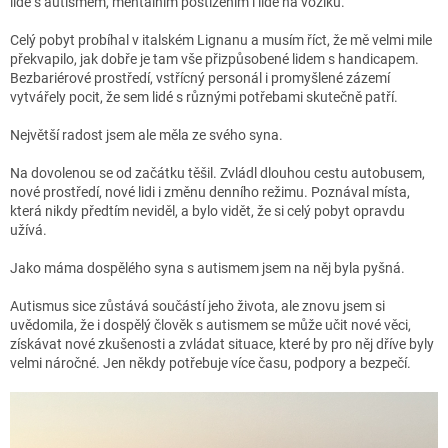
lidé s autismem, mentálním postižením i lidé na vozíku.
Celý pobyt probíhal v italském Lignanu a musím říct, že mě velmi mile
překvapilo, jak dobře je tam vše přizpůsobené lidem s handicapem.
Bezbariérové prostředí, vstřícný personál i promyšlené zázemí
vytvářely pocit, že sem lidé s různými potřebami skutečně patří.
Největší radost jsem ale měla ze svého syna.
Na dovolenou se od začátku těšil. Zvládl dlouhou cestu autobusem,
nové prostředí, nové lidi i změnu denního režimu. Poznával místa,
která nikdy předtím neviděl, a bylo vidět, že si celý pobyt opravdu
užívá.
Jako máma dospělého syna s autismem jsem na něj byla pyšná.
Autismus sice zůstává součástí jeho života, ale znovu jsem si
uvědomila, že i dospělý člověk s autismem se může učit nové věci,
získávat nové zkušenosti a zvládat situace, které by pro něj dříve byly
velmi náročné. Jen někdy potřebuje více času, podpory a bezpečí.