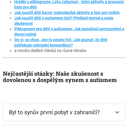
Hrátky s piktogramy: Léto (zdarma) - letní aktivity a pracovní
listy pro děti
Jak naučit dítě barvy: jednoduché aktivity a tipy pro rodiče
Jak naučit dítě s autismem číst? Přehled metod a moje
zkušenost
Piktogramy pro děti s autismem: Jak pomáhají porozumění a
denní rutině
On ví, co chce. Jen to neumí říct. Jak poznat, že dítě
potřebuje náhradní komunikaci?
a mnoho dalších článků na různá témata
Nejčastější otázky: Naše zkušenost s
dovolenou s dospělým synem s autismem
Byl to synův první pobyt v zahraničí?