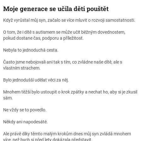
Moje generace se učila děti pouštět
Když vyrůstal můj syn, začalo se více mluvit o rozvoji samostatnosti.
O tom, že i dítě s autismem se může učit běžným dovednostem,
pokud dostane čas, podporu a příležitost.
Nebyla to jednoduchá cesta.
Často jsme nebojovali ani tak s tím, co zvládne naše dítě, ale s
vlastním strachem.
Bylo jednodušší udělat věci za něj.
Mnohem těžší bylo ustoupit o krok zpátky a nechat ho, aby si je zkusil
sám.
Ne vždy se to povedlo.
Někdy ani napodesáté.
Ale právě díky těmto malým krokům dnes můj syn zvládá mnohem
více, než bych si před lety dokázala představit.