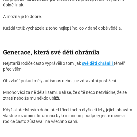
úplně jinak.
A možná je to dobře.
Každá totiž vycházela z toho nejlepšího, co v dané době věděla.
Generace, která své děti chránila
Nejstarší rodiče často vyprávěli o tom, jak
své děti chránili
téměř
před vším.
Obzvlášť pokud měly autismus nebo jiné zdravotní postižení.
Mnoho věcí za ně dělali sami. Báli se, že dítě něco nezvládne, že se
ztratí nebo že mu někdo ublíží.
Když si představím dobu před třiceti nebo čtyřiceti lety, jejich obavám
vlastně rozumím. Informací bylo minimum, podpory ještě méně a
rodiče často zůstávali na všechno sami.