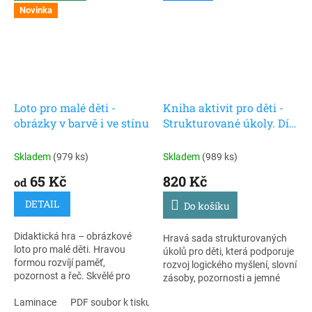
Novinka
Loto pro malé děti -
Kniha aktivit pro děti -
obrázky v barvě i ve stínu
Strukturované úkoly. Díl
1
Skladem
(979 ks)
Skladem
(989 ks)
65 Kč
820 Kč
od
DETAIL
Do košíku
Didaktická hra – obrázkové
Hravá sada strukturovaných
loto pro malé děti. Hravou
úkolů pro děti, která podporuje
formou rozvíjí paměť,
rozvoj logického myšlení, slovní
pozornost a řeč. Skvělé pro
zásoby, pozornosti a jemné
domácí hraní i mateřské školy.
motoriky. Každý úkol je
Laminace
PDF soubor k tisku
jednoduchý, přehledný a