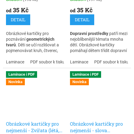
35 Kč
35 Kč
od
od
DETAIL
DETAIL
Obrázkové kartičky pro
Dopravní prostředky
patří mezi
poznávání
geometrických
nejoblíbenější témata mnoha
tvarů
. Děti se učí rozlišovat a
dětí. Obrázkové kartičky
pojmenovávat kruh, čtverec,
pomáhají dětem třídit dopravní
obdélník, trojúhelník, ovál a
prostředky podle způsobu
hvězdu, rozvíjejí zrakové
Laminace
PDF soubor k tisku
pohybu - letí, jede nebo pluje.
Laminace
PDF soubor k tisku
vnímání, slovní zásobu i logické
Rozvíjejí slovní zásobu,
myšlení.
porozumění řeči i schopnost
Laminace i PDF
Laminace i PDF
hledat souvislosti.
Novinka
Novinka
Obrázkové kartičky pro
Obrázkové kartičky pro
nejmenší - Zvířata (létá,
nejmenší - slova