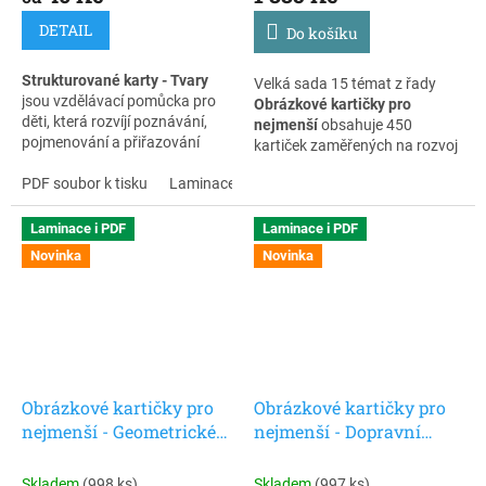
učení.
DETAIL
Do košíku
Strukturované karty - Tvary
Velká sada 15 témat z řady
jsou vzdělávací pomůcka pro
Obrázkové kartičky pro
děti, která rozvíjí poznávání,
nejmenší
obsahuje 450
pojmenování a přiřazování
kartiček zaměřených na rozvoj
tvarů. Díky přehlednému
řeči, slovní zásoby, porozumění,
zpracování a vizuální podpoře
PDF soubor k tisku
Laminace + zip
logického myšlení i
dítě snadno pochopí zadání a
předškolních dovedností.
pracuje samostatně.
Vhodné pro domácí
Laminace i PDF
Laminace i PDF
procvičování, mateřské školy i
Novinka
Novinka
Karty vycházejí z principů
děti s autismem.
strukturovaného učení a jsou
vhodné pro děti s PAS,
opožděným vývojem řeči i pro
běžné učení doma a ve školce.
Pomáhají rozvíjet soustředění,
Obrázkové kartičky pro
Obrázkové kartičky pro
logické myšlení a jistotu při
nejmenší - Geometrické
nejmenší - Dopravní
učení.
tvary
prostředky(létá, jede,
pluje)
Skladem
(998 ks)
Skladem
(997 ks)