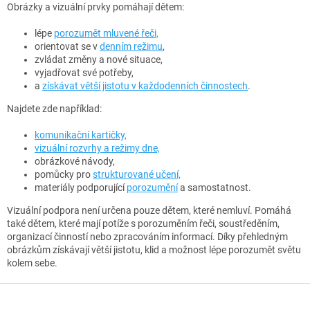
k
Obrázky a vizuální prvky pomáhají dětem:
y
v
lépe
porozumět mluvené řeči,
ý
orientovat se v
denním režimu
,
p
zvládat změny a nové situace,
i
vyjadřovat své potřeby,
s
a
získávat větší jistotu v každodenních činnostech
.
u
Najdete zde například:
komunikační kartičky,
vizuální rozvrhy a režimy dne,
obrázkové návody,
pomůcky pro
strukturované učení,
materiály podporující
porozumění
a samostatnost.
Vizuální podpora není určena pouze dětem, které nemluví. Pomáhá
také dětem, které mají potíže s porozuměním řeči, soustředěním,
organizací činností nebo zpracováním informací. Díky přehledným
obrázkům získávají větší jistotu, klid a možnost lépe porozumět světu
kolem sebe.
Z
á