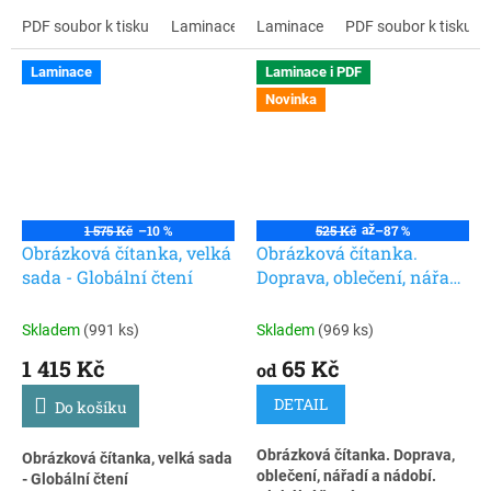
motoriky. Každý úkol je
hravou formou rozvíjejí logické
jednoduchý, přehledný a
PDF soubor k tisku
Laminace + zip
myšlení i schopnost
Laminace
Desky + laminace + zip
PDF soubor k tisku
přizpůsobený potřebám
soustředění.
dětí. Obrázkové aktivity jsou
Laminace
Laminace i PDF
vhodné pro děti s autismem
Novinka
(PAS), předškoláky i děti s
odlišným stylem učení .
1 575 Kč
–10 %
525 Kč
–87 %
až
Obrázková čítanka, velká
Obrázková čítanka.
sada - Globální čtení
Doprava, oblečení, nářadí
a nábytek. Globální čtení
Skladem
(991 ks)
Skladem
(969 ks)
1 415 Kč
65 Kč
od
DETAIL
Do košíku
Obrázková čítanka. Doprava,
Obrázková čítanka, velká sada
oblečení, nářadí a nádobí.
- Globální čtení