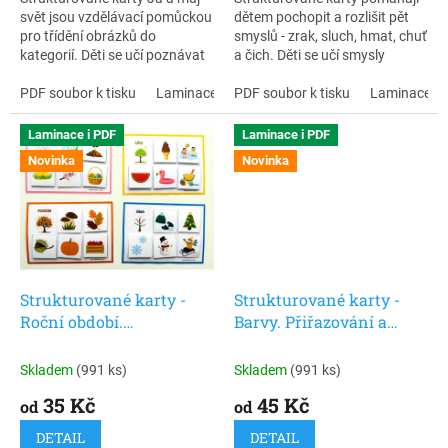
svět jsou vzdělávací pomůckou
dětem pochopit a rozlišit pět
pro třídění obrázků do
smyslů - zrak, sluch, hmat, chuť
kategorií. Děti se učí poznávat
a čich. Děti se učí smysly
a pojmenovávat předměty,
poznávat, pojmenovávat a
rozvíjejí slovní zásobu, logické
PDF soubor k tisku
Laminace + zip
přiřazovat k nim konkrétní
PDF soubor k tisku
Laminace + 
myšlení a porozumění
podněty (co vidím, slyším, cítím,
nadřazeným pojmům. Díky
ochutnávám, čeho se
Laminace i PDF
Laminace i PDF
vizuální podpoře jsou karty
dotýkám).
Novinka
Novinka
vhodné pro děti s autismem,
opožděným vývojem řeči i
předškoláky, kteří se učí
orientovat ve světě kolem sebe.
Strukturované karty -
Strukturované karty -
Roční období.
Barvy. Přiřazování a
Přiřazování a poznávání
poznávání barev pro děti
pro děti
Skladem
(991 ks)
Skladem
(991 ks)
35 Kč
45 Kč
od
od
DETAIL
DETAIL