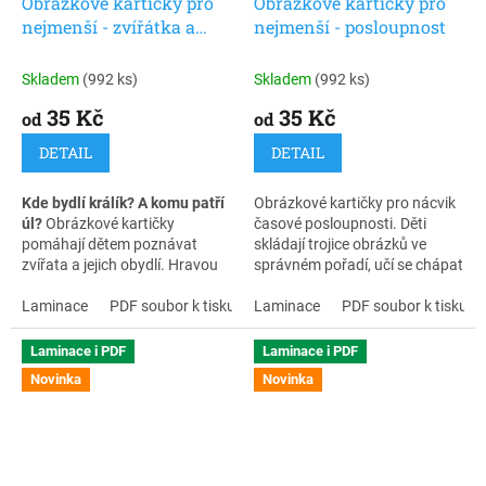
Obrázkové kartičky pro
Obrázkové kartičky pro
nejmenší - zvířátka a
nejmenší - posloupnost
jejich obydlí
Skladem
(992 ks)
Skladem
(992 ks)
35 Kč
35 Kč
od
od
DETAIL
DETAIL
Kde bydlí králík? A komu patří
Obrázkové kartičky pro nácvik
úl?
Obrázkové kartičky
časové posloupnosti. Děti
pomáhají dětem poznávat
skládají trojice obrázků ve
zvířata a jejich obydlí. Hravou
správném pořadí, učí se chápat
formou rozvíjejí slovní zásobu,
děj, rozvíjejí logické myšlení,
porozumění řeči, logické
Laminace
PDF soubor k tisku
porozumění řeči i vyjadřovací
Laminace
PDF soubor k tisku
myšlení i schopnost hledat
schopnosti.
souvislosti.
Laminace i PDF
Laminace i PDF
Novinka
Novinka