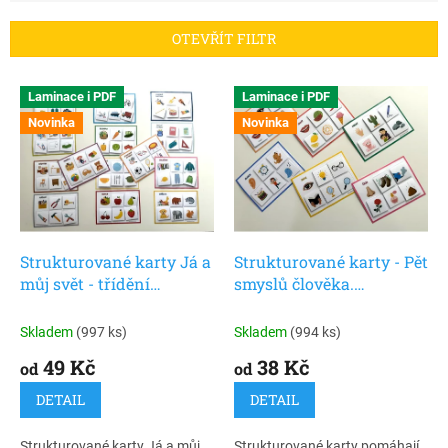
í
p
OTEVŘÍT FILTR
r
o
V
d
Laminace i PDF
Laminace i PDF
ý
u
Novinka
Novinka
p
k
i
t
s
ů
p
r
o
d
Strukturované karty Já a
Strukturované karty - Pět
u
můj svět - třídění
smyslů člověka.
k
obrázků do kategorií
Přiřazování a poznávání
t
pro děti
Skladem
(997 ks)
Skladem
(994 ks)
ů
49 Kč
38 Kč
od
od
DETAIL
DETAIL
Strukturované karty Já a můj
Strukturované karty pomáhají