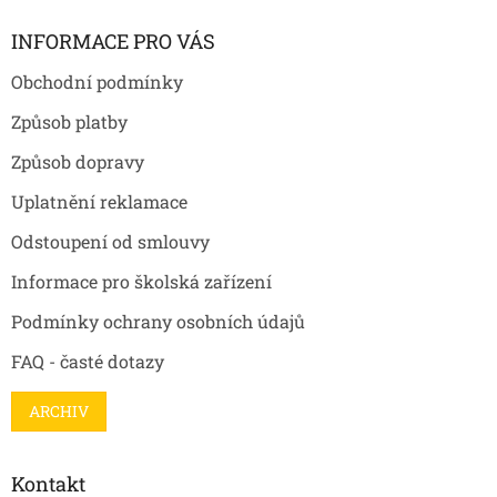
p
a
INFORMACE PRO VÁS
t
Obchodní podmínky
í
Způsob platby
Způsob dopravy
Uplatnění reklamace
Odstoupení od smlouvy
Informace pro školská zařízení
Podmínky ochrany osobních údajů
FAQ - časté dotazy
ARCHIV
Kontakt