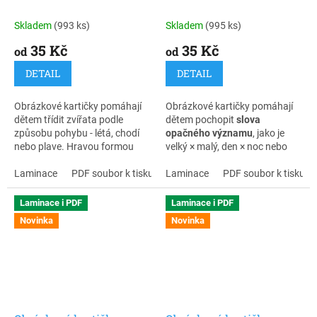
chodí, plave)
opačného významu
Skladem
(993 ks)
Skladem
(995 ks)
35 Kč
35 Kč
od
od
DETAIL
DETAIL
Obrázkové kartičky pomáhají
Obrázkové kartičky pomáhají
dětem třídit zvířata podle
dětem pochopit
slova
způsobu pohybu - létá, chodí
opačného významu
, jako je
nebo plave. Hravou formou
velký × malý, den × noc nebo
rozvíjejí slovní zásobu,
rychlý × pomalý. Hravou
porozumění řeči, kategorizaci i
Laminace
PDF soubor k tisku
formou rozvíjejí slovní zásobu,
Laminace
PDF soubor k tisku
logické myšlení.
porozumění řeči i logické
myšlení.
Laminace i PDF
Laminace i PDF
Novinka
Novinka