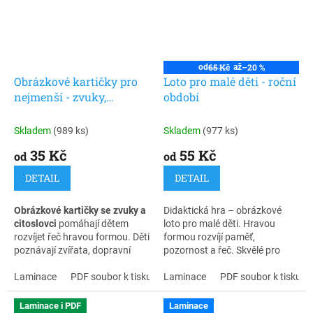
Balení obsahuje 129 ks
laminovaných kartiček a dvě
šipky, vše se suchým
samolepicím zipem.
65 Kč
–20 %
od
až
Obrázkové kartičky pro
Loto pro malé děti - roční
nejmenší - zvuky,
období
citoslovce
Skladem
(989 ks)
Skladem
(977 ks)
35 Kč
55 Kč
od
od
DETAIL
DETAIL
Obrázkové kartičky se zvuky a
Didaktická hra – obrázkové
citoslovci
pomáhají dětem
loto pro malé děti. Hravou
rozvíjet řeč hravou formou. Děti
formou rozvíjí paměť,
poznávají zvířata, dopravní
pozornost a řeč. Skvělé pro
prostředky i běžné předměty,
domácí hraní i mateřské školy.
učí se napodobovat zvuky a
Laminace
PDF soubor k tisku
Laminace
PDF soubor k tisku
rozšiřují si slovní zásobu.
Laminace i PDF
Laminace