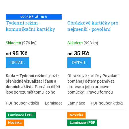
95 Kč
–10 %
od
až
Týdenní režim -
Obrázkové kartičky pro
komunikační kartičky
nejmenší - povolání
Skladem
(979 ks)
Skladem
(993 ks)
95 Kč
35 Kč
od
od
DETAIL
DETAIL
Sada – Týdenní režim
slouží k
Obrázkové kartičky
Povolání
přehledné
vizualizaci času a
pomáhají dětem poznávat
denních aktivit
. Pomáhá dítěti
profese a jejich pracovní
lépe porozumět tomu, co ho
pomůcky. Hravou formou
během dne i týdne čeká, a
rozvíjejí slovní zásobu,
nahrazuje nebo doplňuje
PDF soubor k tisku
Laminace + zip
porozumění řeči, logické
Laminace
PDF soubor k tisku
verbální
myšlení i orientaci ve světě
vysvětlování.Laminované
kolem nás.
Laminace i PDF
Novinka
komunikační kartičky určené
Novinka
Laminace i PDF
na sestavení týdenního režimu.