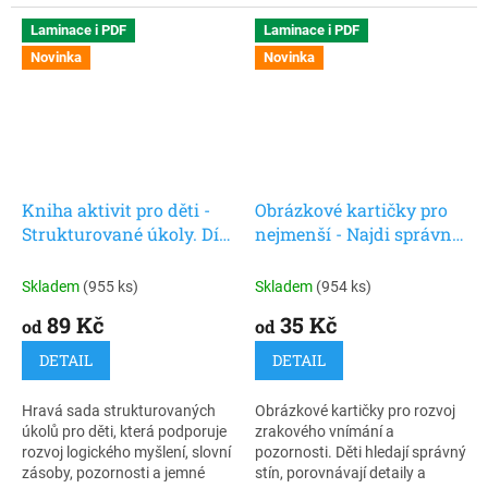
přizpůsobený potřebám
dětí. Obrázkové aktivity jsou
Laminace i PDF
Laminace i PDF
vhodné pro děti s autismem
Novinka
Novinka
(PAS), předškoláky i děti s
odlišným stylem učení .
Kniha aktivit pro děti -
Obrázkové kartičky pro
Strukturované úkoly. Díl
nejmenší - Najdi správný
1
stín
Skladem
(955 ks)
Skladem
(954 ks)
89 Kč
35 Kč
od
od
DETAIL
DETAIL
Hravá sada strukturovaných
Obrázkové kartičky pro rozvoj
úkolů pro děti, která podporuje
zrakového vnímání a
rozvoj logického myšlení, slovní
pozornosti. Děti hledají správný
zásoby, pozornosti a jemné
stín, porovnávají detaily a