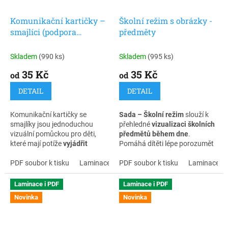
Komunikační kartičky –
Školní režim s obrázky -
smajlíci (podpora
předměty
komunikace, emocí a
motivace u dětí s PAS)
Skladem
(990 ks)
Skladem
(995 ks)
35 Kč
35 Kč
od
od
DETAIL
DETAIL
Komunikační kartičky se
Sada – Školní režim
slouží k
smajlíky jsou jednoduchou
přehledné
vizualizaci školních
vizuální pomůckou pro děti,
předmětů během dne
.
které mají potíže
vyjádřit
Pomáhá dítěti lépe porozumět
emoce, potřeby nebo
tomu, jaké předměty ho ve
porozumět situaci
PDF soubor k tisku
. U dětí s
Laminace + zip
škole čekají, a objasňuje
PDF soubor k tisku
Laminace + 
PAS je často přítomné
verbální informace spojené s
doslovné vnímání a obtížné
rozvrhem. Kartičky jsou
Laminace i PDF
Laminace i PDF
rozpoznávání emocí
, proto je
velikosti 5 x 5 cm a jsou
Novinka
Novinka
vizuální podpora velmi důležitá.
opatřeny suchým zipem.