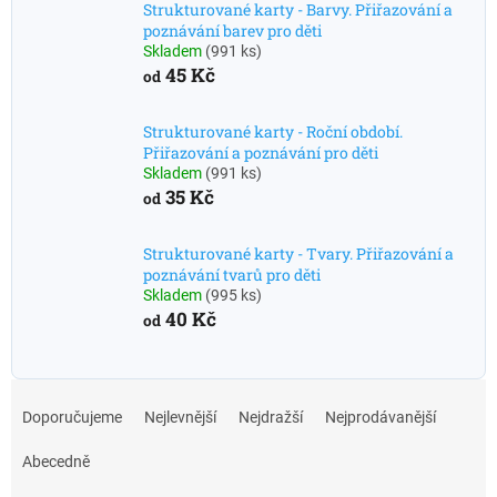
Strukturované karty - Barvy. Přiřazování a
poznávání barev pro děti
Skladem
(991 ks)
45 Kč
od
Strukturované karty - Roční období.
Přiřazování a poznávání pro děti
Skladem
(991 ks)
35 Kč
od
Strukturované karty - Tvary. Přiřazování a
poznávání tvarů pro děti
Skladem
(995 ks)
40 Kč
od
Ř
a
Doporučujeme
Nejlevnější
Nejdražší
Nejprodávanější
z
e
Abecedně
n