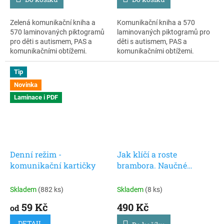
Zelená komunikační kniha a
Komunikační kniha a 570
570 laminovaných piktogramů
laminovaných piktogramů pro
pro děti s autismem, PAS a
děti s autismem, PAS a
komunikačními obtížemi.
komunikačními obtížemi.
Přenosná AAC sada podporuje
Přenosná sada podporuje AAC
vyjadřování potřeb,
komunikaci, porozumění i
Tip
porozumění i samostatnost
samostatnost doma, ve škole i
Novinka
doma, ve škole i při terapii.
při terapii. Kartičky lze
Laminace i PDF
Kartičky lze postupně
postupně doplňovat podle
doplňovat podle individuálních
potřeb dítěte a součástí knihy
potřeb dítěte.
je také piktogram „Já chci“.
Denní režim -
Jak klíčí a roste
komunikační kartičky
brambora. Naučné
obrázkové příběhy,
Pasparta
Skladem
(882 ks)
Skladem
(8 ks)
59 Kč
490 Kč
od
DETAIL