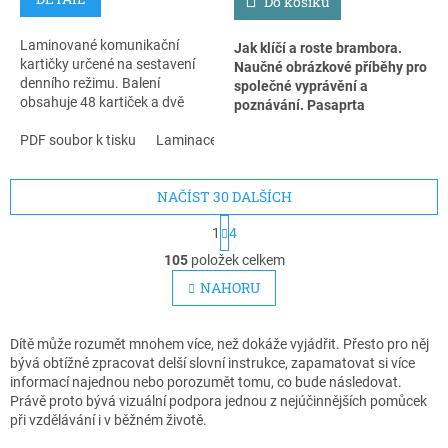
Do košíku
Laminované komunikační
Jak klíčí a roste brambora.
kartičky určené na sestavení
Naučné obrázkové příběhy pro
denního režimu. Balení
společné vyprávění a
obsahuje 48 kartiček a dvě
poznávání. Pasaprta
šipky, vše se suchým
samolepicím zipem. Denní
PDF soubor k tisku
Laminace + zip
Pavlík s tatínkem chtějí vědět,
režim odpovídá dětem s
jak rostou brambory.
autismem na otázku „co budu
Jednoduše zahrabou několik
NAČÍST 30 DALŠÍCH
dělat a kdy to budu dělat a jak
hlíz do květináčů. Pavlík se
dlouho to budu dělat“.
každý den chodí dívat, co je
S
1
4
t
nového. Dlouho není nic vidět.
O
r
Pak ale objeví mladý výhonek.
105
položek celkem
v
á
Konečně se něco děje! Lístky se
l
NAHORU
n
pořád zvětšují. Pak jednou
á
k
rozhrne hlínu – a čeká ho
d
o
radostný objev. Karty ukazují
v
a
Dítě může rozumět mnohem více, než dokáže vyjádřit. Přesto pro něj
dětem svět kolem nich. Svět a
á
c
bývá obtížné zpracovat delší slovní instrukce, zapamatovat si více
znalosti, které dospělí mnohdy
n
í
informací najednou nebo porozumět tomu, co bude následovat.
í
považují za běžné, ale děti je
p
Právě proto bývá vizuální podpora jednou z nejúčinnějších pomůcek
někdy nemají.
r
při vzdělávání i v běžném životě.
v