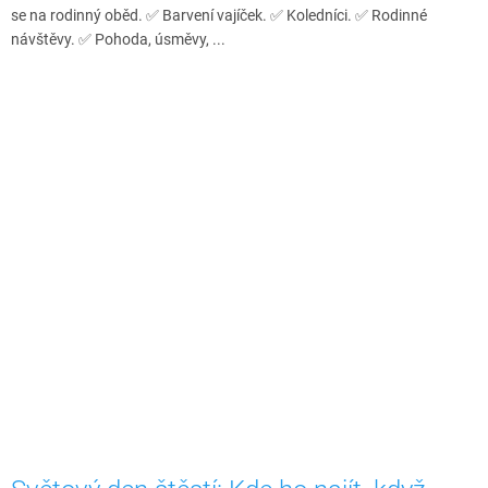
se na rodinný oběd. ✅ Barvení vajíček. ✅ Koledníci. ✅ Rodinné
návštěvy. ✅ Pohoda, úsměvy, ...