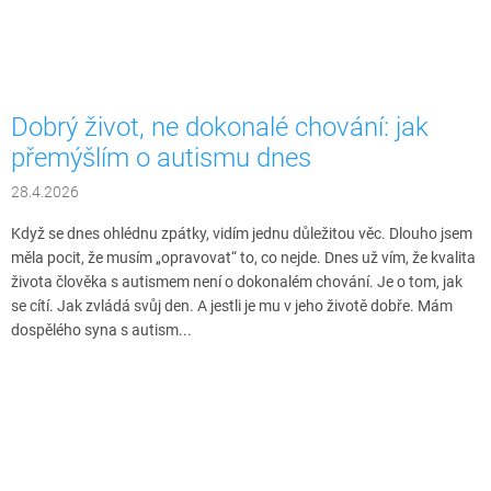
Dobrý život, ne dokonalé chování: jak
přemýšlím o autismu dnes
28.4.2026
Když se dnes ohlédnu zpátky, vidím jednu důležitou věc. Dlouho jsem
měla pocit, že musím „opravovat“ to, co nejde. Dnes už vím, že kvalita
života člověka s autismem není o dokonalém chování. Je o tom, jak
se cítí. Jak zvládá svůj den. A jestli je mu v jeho životě dobře. Mám
dospělého syna s autism...