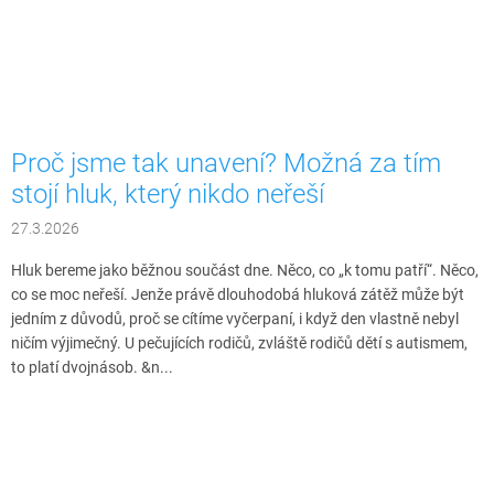
Proč jsme tak unavení? Možná za tím
stojí hluk, který nikdo neřeší
27.3.2026
Hluk bereme jako běžnou součást dne. Něco, co „k tomu patří“. Něco,
co se moc neřeší. Jenže právě dlouhodobá hluková zátěž může být
jedním z důvodů, proč se cítíme vyčerpaní, i když den vlastně nebyl
ničím výjimečný. U pečujících rodičů, zvláště rodičů dětí s autismem,
to platí dvojnásob. &n...