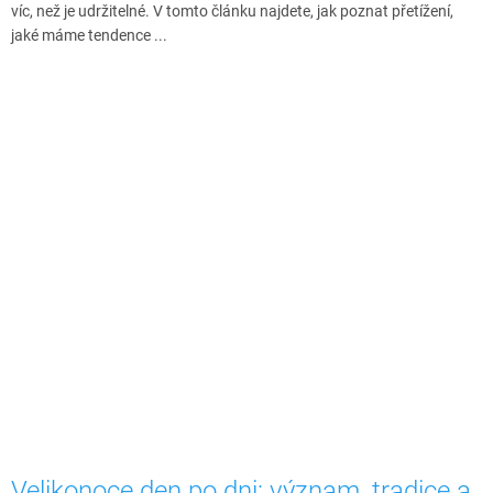
víc, než je udržitelné. V tomto článku najdete, jak poznat přetížení,
jaké máme tendence ...
Velikonoce den po dni: význam, tradice a