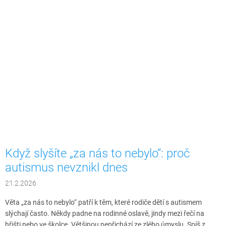
Když slyšíte „za nás to nebylo“: proč
autismus nevznikl dnes
21.2.2026
Věta „za nás to nebylo“ patří k těm, které rodiče dětí s autismem
slýchají často. Někdy padne na rodinné oslavě, jindy mezi řečí na
hřišti nebo ve školce. Většinou nepřichází ze zlého úmyslu. Spíš z