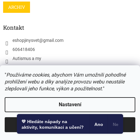
ARCHIV
Kontakt
eshopjinysvet
@
gmail.com
606418406
Autismus a my
autismus_a_my
"
Používáme cookies, abychom Vám umožnili pohodlné
https://www.youtube.com/@autismus-a-my
prohlížení webu a díky analýze provozu webu neustále
zlepšovali jeho funkce, výkon a použitelnost.
"
Toplist
Nastavení
💛 Hledáte nápady na
Odmítnout
Souhlasím
Ano
Ne
Odebírat newsletter
aktivity, komunikaci a učení?
Vložte svůj e-mail a my vám budeme zasílat informace o nových