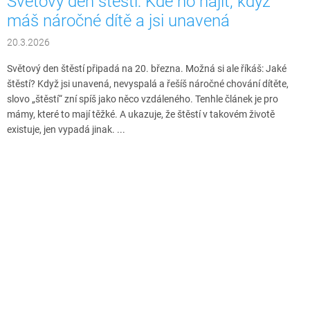
Světový den štěstí: Kde ho najít, když
máš náročné dítě a jsi unavená
20.3.2026
Světový den štěstí připadá na 20. března. Možná si ale říkáš: Jaké
štěstí? Když jsi unavená, nevyspalá a řešíš náročné chování dítěte,
slovo „štěstí“ zní spíš jako něco vzdáleného. Tenhle článek je pro
mámy, které to mají těžké. A ukazuje, že štěstí v takovém životě
existuje, jen vypadá jinak. ...