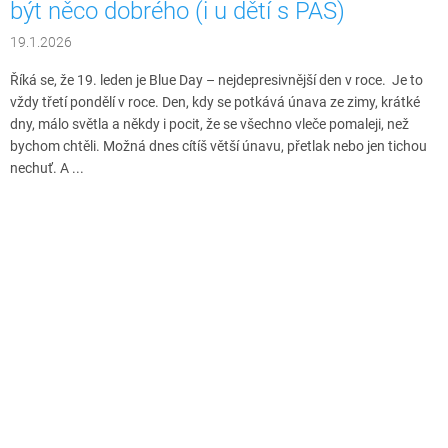
být něco dobrého (i u dětí s PAS)
19.1.2026
Říká se, že 19. leden je Blue Day – nejdepresivnější den v roce. Je to
vždy třetí pondělí v roce. Den, kdy se potkává únava ze zimy, krátké
dny, málo světla a někdy i pocit, že se všechno vleče pomaleji, než
bychom chtěli. Možná dnes cítíš větší únavu, přetlak nebo jen tichou
nechuť. A ...