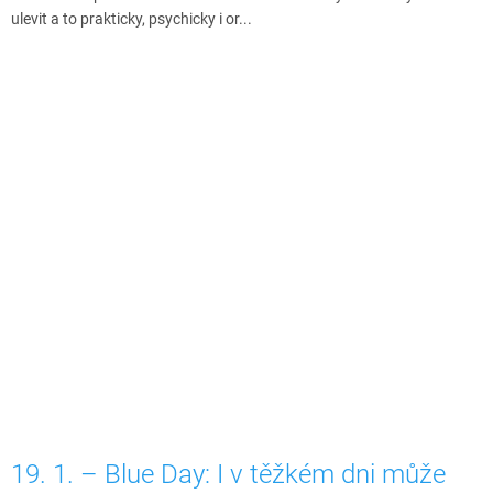
ulevit a to prakticky, psychicky i or...
19. 1. – Blue Day: I v těžkém dni může