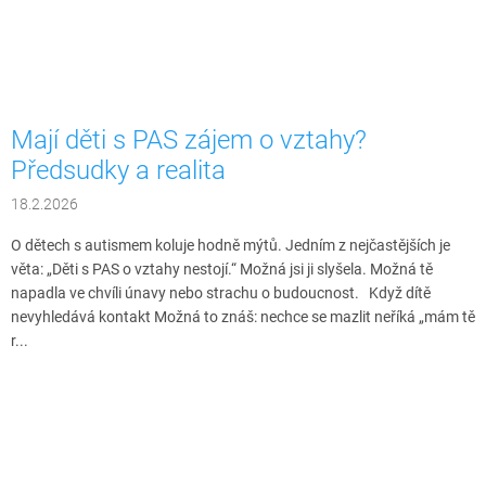
Mají děti s PAS zájem o vztahy?
Předsudky a realita
18.2.2026
O dětech s autismem koluje hodně mýtů. Jedním z nejčastějších je
věta: „Děti s PAS o vztahy nestojí.“ Možná jsi ji slyšela. Možná tě
napadla ve chvíli únavy nebo strachu o budoucnost. Když dítě
nevyhledává kontakt Možná to znáš: nechce se mazlit neříká „mám tě
r...