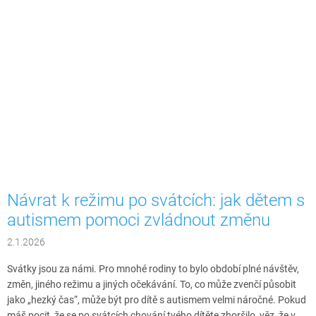
Návrat k režimu po svátcích: jak dětem s
autismem pomoci zvládnout změnu
2.1.2026
Svátky jsou za námi. Pro mnohé rodiny to bylo období plné návštěv,
změn, jiného režimu a jiných očekávání. To, co může zvenčí působit
jako „hezký čas“, může být pro dítě s autismem velmi náročné. Pokud
máš pocit, že se po svátcích chování tvého dítěte zhoršilo, věz, že v