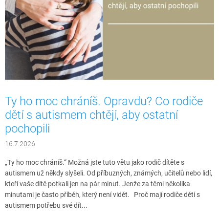
k
ů
Ty ho moc chráníš. Opravdu? Co rodiče
dětí s autismem chtějí, aby ostatní
pochopili
16.7.2026
„Ty ho moc chráníš.“ Možná jste tuto větu jako rodič dítěte s
autismem už někdy slyšeli. Od příbuzných, známých, učitelů nebo lidí,
kteří vaše dítě potkali jen na pár minut. Jenže za těmi několika
minutami je často příběh, který není vidět. Proč mají rodiče dětí s
autismem potřebu své dít...