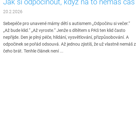
Jak si odpočinout, když na to nemáš čas
20.2.2026
Sebepéče pro unavené mámy dětí s autismem „Odpočinu si večer.“
„Až bude klid.“ „Až vyroste.“ Jenže s dítětem s PAS ten klid často
nepřijde. Den je plný péče, hlídání, vysvětlování, přizpůsobování. A
odpočinek se pořád odsouvá. Až jednou zjistíš, že už vlastně nemáš z
čeho brát. Tenhle článek není ...