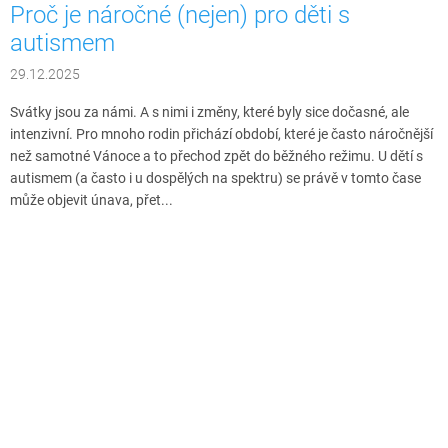
Proč je náročné (nejen) pro děti s
autismem
29.12.2025
Svátky jsou za námi. A s nimi i změny, které byly sice dočasné, ale
intenzivní. Pro mnoho rodin přichází období, které je často náročnější
než samotné Vánoce a to přechod zpět do běžného režimu. U dětí s
autismem (a často i u dospělých na spektru) se právě v tomto čase
může objevit únava, přet...