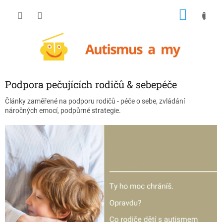
Přejít
NÁKU
na
obsah
KOŠÍK
Podpora pečujících rodičů & sebepéče
Články zaměřené na podporu rodičů - péče o sebe, zvládání
náročných emocí, podpůrné strategie.
V
ý
p
i
s
č
l
á
n