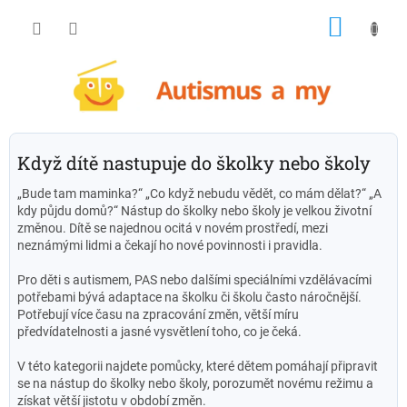
Přejít
NÁKU
na
obsah
KOŠÍK
Když dítě nastupuje do školky nebo školy
„Bude tam maminka?“ „Co když nebudu vědět, co mám dělat?“ „A
kdy půjdu domů?“ Nástup do školky nebo školy je velkou životní
změnou. Dítě se najednou ocitá v novém prostředí, mezi
neznámými lidmi a čekají ho nové povinnosti i pravidla.
Pro děti s autismem, PAS nebo dalšími speciálními vzdělávacími
potřebami bývá adaptace na školku či školu často náročnější.
Potřebují více času na zpracování změn, větší míru
předvídatelnosti a jasné vysvětlení toho, co je čeká.
V této kategorii najdete pomůcky, které dětem pomáhají připravit
se na nástup do školky nebo školy, porozumět novému režimu a
získat větší jistotu v období změn.