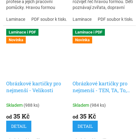
profese a jejich pracovní
rozvíjet řeč hravou formou. Děti
pomůcky. Hravou formou
poznávají zvířata, dopravní
rozvíjejí slovní zásobu,
prostředky i běžné předměty,
porozumění řeči, logické
Laminace
PDF soubor k tisku
učí se napodobovat zvuky a
Laminace
PDF soubor k tisku
myšlení i orientaci ve světě
rozšiřují si slovní zásobu.
kolem nás.
Laminace i PDF
Laminace i PDF
Novinka
Novinka
Obrázkové kartičky pro
Obrázkové kartičky pro
nejmenší - Velikosti
nejmenší - TEN, TA, To,
rody podstatných jmen
Skladem
(988 ks)
Skladem
(984 ks)
35 Kč
35 Kč
od
od
DETAIL
DETAIL