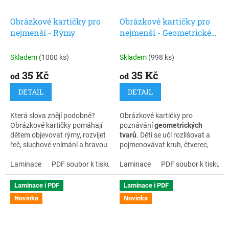
Pomáhají rozvíjet soustředění,
Obrázkové kartičky pro
Obrázkové kartičky pro
logické myšlení a jistotu při
nejmenší - Rýmy
nejmenší - Geometrické
učení.
tvary
Skladem
(1000 ks)
Skladem
(998 ks)
35 Kč
35 Kč
od
od
DETAIL
DETAIL
Která slova znějí podobně?
Obrázkové kartičky pro
Obrázkové kartičky pomáhají
poznávání
geometrických
dětem objevovat rýmy, rozvíjet
tvarů
. Děti se učí rozlišovat a
řeč, sluchové vnímání a hravou
pojmenovávat kruh, čtverec,
formou si všímat zvuků ve
obdélník, trojúhelník, ovál a
slovech.
Laminace
PDF soubor k tisku
hvězdu, rozvíjejí zrakové
Laminace
PDF soubor k tisku
vnímání, slovní zásobu i logické
myšlení.
Laminace i PDF
Laminace i PDF
Novinka
Novinka