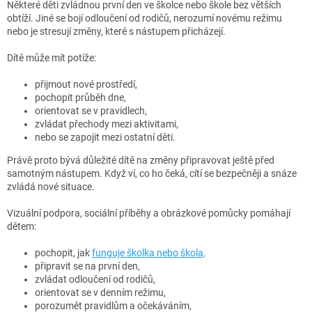
v
a
Některé děti zvládnou první den ve školce nebo škole bez větších
á
c
obtíží. Jiné se bojí odloučení od rodičů, nerozumí novému režimu
n
í
nebo je stresují změny, které s nástupem přicházejí.
í
p
r
Dítě může mít potíže:
v
k
přijmout nové prostředí,
y
pochopit průběh dne,
v
orientovat se v pravidlech,
ý
zvládat přechody mezi aktivitami,
p
nebo se zapojit mezi ostatní děti.
i
Právě proto bývá důležité dítě na změny připravovat ještě před
s
samotným nástupem. Když ví, co ho čeká, cítí se bezpečněji a snáze
u
zvládá nové situace.
Vizuální podpora, sociální příběhy a obrázkové pomůcky pomáhají
dětem:
pochopit, jak
funguje školka nebo škola,
připravit se na první den,
zvládat odloučení od rodičů,
orientovat se v denním režimu,
porozumět pravidlům a očekáváním,