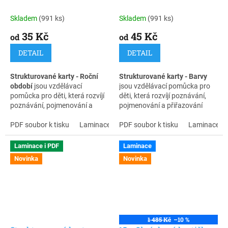
Přiřazování a poznávání
poznávání barev pro děti
pro děti
Skladem
(991 ks)
Skladem
(991 ks)
35 Kč
45 Kč
od
od
DETAIL
DETAIL
Strukturované karty - Roční
Strukturované karty - Barvy
období
jsou vzdělávací
jsou vzdělávací pomůcka pro
pomůcka pro děti, která rozvíjí
děti, která rozvíjí poznávání,
poznávání, pojmenování a
pojmenování a přiřazování
třídění ročních období. Dítě
barev. Díky přehlednému
přiřazuje obrázky k jednotlivým
PDF soubor k tisku
Laminace + zip
zpracování a vizuální podpoře
PDF soubor k tisku
Laminace + 
obdobím a učí se chápat jejich
dítě snadno pochopí zadání a
typické znaky.
pracuje samostatně.
Laminace i PDF
Laminace
Novinka
Novinka
Díky přehlednému zpracování a
Karty vycházejí z principů
SLEVA
vizuální podpoře dítě snadno
strukturovaného učení a jsou
pochopí zadání a pracuje
vhodné pro děti s PAS,
samostatně.
opožděným vývojem řeči i pro
běžné učení doma a ve školce.
Karty vycházejí z principů
1 485 Kč
–10 %
strukturovaného učení
a jsou
Pomáhají rozvíjet soustředění,