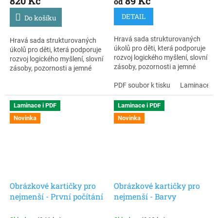
820 Kč
89 Kč
od
DETAIL
Do košíku
Hravá sada strukturovaných
Hravá sada strukturovaných
úkolů pro děti, která podporuje
úkolů pro děti, která podporuje
rozvoj logického myšlení, slovní
rozvoj logického myšlení, slovní
zásoby, pozornosti a jemné
zásoby, pozornosti a jemné
motoriky. Každý úkol je
motoriky. Každý úkol je
jednoduchý, přehledný a
PDF soubor k tisku
Laminace + 
jednoduchý, přehledný a
přizpůsobený potřebám
přizpůsobený potřebám
dětí. Obrázkové aktivity jsou
dětí. Obrázkové aktivity jsou
Laminace i PDF
Laminace i PDF
vhodné pro děti s autismem
vhodné pro děti s autismem
Novinka
Novinka
(PAS), předškoláky i děti s
(PAS), předškoláky i děti s
odlišným stylem učení .
odlišným stylem učení .
Obrázkové kartičky pro
Obrázkové kartičky pro
nejmenší - První počítání
nejmenší - Barvy