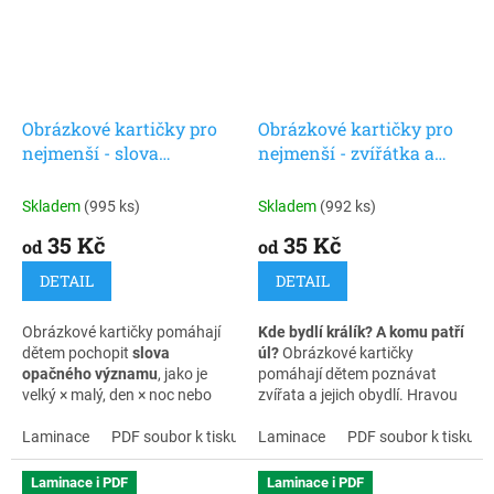
Obrázkové kartičky pro
Obrázkové kartičky pro
nejmenší - slova
nejmenší - zvířátka a
opačného významu
jejich obydlí
Skladem
(995 ks)
Skladem
(992 ks)
35 Kč
35 Kč
od
od
DETAIL
DETAIL
Obrázkové kartičky pomáhají
Kde bydlí králík? A komu patří
dětem pochopit
slova
úl?
Obrázkové kartičky
opačného významu
, jako je
pomáhají dětem poznávat
velký × malý, den × noc nebo
zvířata a jejich obydlí. Hravou
rychlý × pomalý. Hravou
formou rozvíjejí slovní zásobu,
formou rozvíjejí slovní zásobu,
Laminace
PDF soubor k tisku
porozumění řeči, logické
Laminace
PDF soubor k tisku
porozumění řeči i logické
myšlení i schopnost hledat
myšlení.
souvislosti.
Laminace i PDF
Laminace i PDF