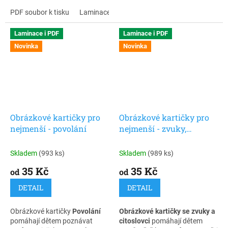
během dne i týdne čeká, a
formou. Obsahuje 30
nahrazuje nebo doplňuje
PDF soubor k tisku
Laminace + zip
kopiovatelných pracovních
verbální
listů, ideální pro 1. stupeň ZŠ,
vysvětlování.Laminované
učitele i rodiče, kteří chtějí jazyk
Laminace i PDF
Laminace i PDF
komunikační kartičky určené
rozvíjet jednoduše a s
Novinka
Novinka
na sestavení týdenního režimu.
úsměvem.
Balení obsahuje 129 ks
laminovaných kartiček a dvě
šipky, vše se suchým
samolepicím zipem.
Obrázkové kartičky pro
Obrázkové kartičky pro
nejmenší - povolání
nejmenší - zvuky,
citoslovce
Skladem
(993 ks)
Skladem
(989 ks)
35 Kč
35 Kč
od
od
DETAIL
DETAIL
Obrázkové kartičky
Povolání
Obrázkové kartičky se zvuky a
pomáhají dětem poznávat
citoslovci
pomáhají dětem