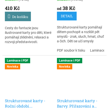
410 Kč
38 Kč
od
DETAIL
Do košíku
Strukturované karty pomáhají
Cesty do fantazie jsou
dětem pochopit a rozlišit pět
ilustrované karty pro děti, které
smyslů - zrak, sluch, hmat, chuť
pomáhají zklidnění, relaxaci a
a čich. Děti se učí smysly
rozvoji představivosti.
poznávat, pojmenovávat a
Využijete je ve školce, škole i
přiřazovat k nim konkrétní
PDF soubor k tisku
Laminace + 
doma, jsou ideální jako jemná
podněty (co vidím, slyším, cítím,
relaxační pomůcka po náročné
ochutnávám, čeho se
aktivitě nebo před odpočinkem.
Laminace i PDF
Laminace i PDF
dotýkám).
Novinka
Novinka
Strukturované karty -
Strukturované karty -
Roční období.
Barvy. Přiřazování a