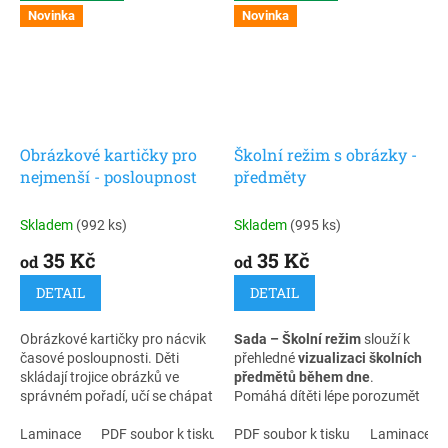
Novinka
Novinka
Obrázkové kartičky pro
Školní režim s obrázky -
nejmenší - posloupnost
předměty
Skladem
(992 ks)
Skladem
(995 ks)
35 Kč
35 Kč
od
od
DETAIL
DETAIL
Obrázkové kartičky pro nácvik
Sada – Školní režim
slouží k
časové posloupnosti. Děti
přehledné
vizualizaci školních
skládají trojice obrázků ve
předmětů během dne
.
správném pořadí, učí se chápat
Pomáhá dítěti lépe porozumět
děj, rozvíjejí logické myšlení,
tomu, jaké předměty ho ve
porozumění řeči i vyjadřovací
Laminace
PDF soubor k tisku
škole čekají, a objasňuje
PDF soubor k tisku
Laminace + 