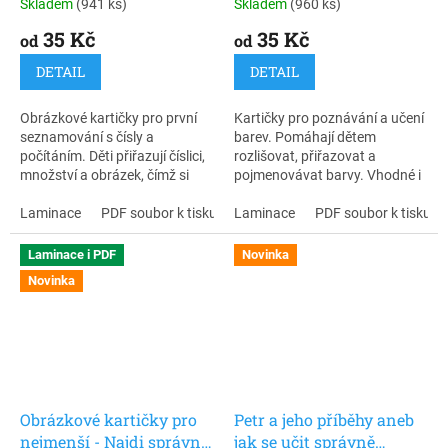
Skladem
(941 ks)
Skladem
(960 ks)
35 Kč
35 Kč
od
od
DETAIL
DETAIL
Obrázkové kartičky pro první
Kartičky pro poznávání a učení
seznamování s čísly a
barev. Pomáhají dětem
počítáním. Děti přiřazují číslici,
rozlišovat, přiřazovat a
množství a obrázek, čímž si
pojmenovávat barvy. Vhodné i
přirozeně osvojují počítání do
pro děti s PAS a opožděným
10 a rozvíjejí předmatematické
Laminace
PDF soubor k tisku
vývojem řeči. Kartičky jsou
Laminace
PDF soubor k tisku
dovednosti.
vhodné pro děti, které se s
barvami teprve seznamují, ale
Laminace i PDF
Novinka
také pro děti, které mají potíže s
Novinka
jejich pojmenováním nebo
porozuměním.
Obrázkové kartičky pro
Petr a jeho příběhy aneb
nejmenší - Najdi správný
jak se učit správně