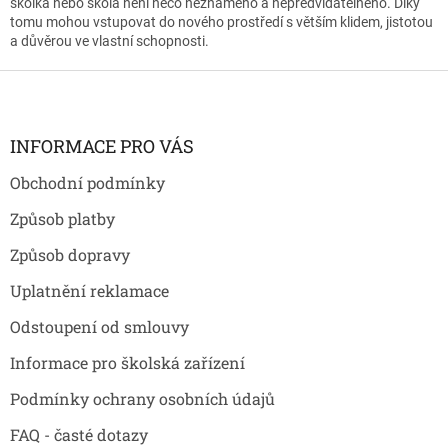
školka nebo škola není něco neznámého a nepředvídatelného. Díky
tomu mohou vstupovat do nového prostředí s větším klidem, jistotou
a důvěrou ve vlastní schopnosti.
Z
á
p
a
INFORMACE PRO VÁS
t
Obchodní podmínky
í
Způsob platby
Způsob dopravy
Uplatnění reklamace
Odstoupení od smlouvy
Informace pro školská zařízení
Podmínky ochrany osobních údajů
FAQ - časté dotazy