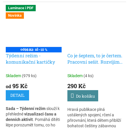
schopnosti.
verbální informace spojené s
rozvrhem. Kartičky jsou
Laminace i PDF
velikosti 5 x 5 cm a jsou
Novinka
opatřeny suchým zipem.
95 Kč
–10 %
od
až
Týdenní režim -
Co je šeptem, to je čertem.
komunikační kartičky
Pracovní sešit. Rozvíjíme
slovní zásobu ustálených
slovních spojení
Skladem
(979 ks)
Skladem
(4 ks)
95 Kč
290 Kč
od
DETAIL
Do košíku
Sada – Týdenní režim
slouží k
Hravá publikace plná
přehledné
vizualizaci času a
ustálených spojení, rčení a
denních aktivit
. Pomáhá dítěti
přirovnání, která dětem přiblíží
lépe porozumět tomu, co ho
bohatost češtiny zábavnou