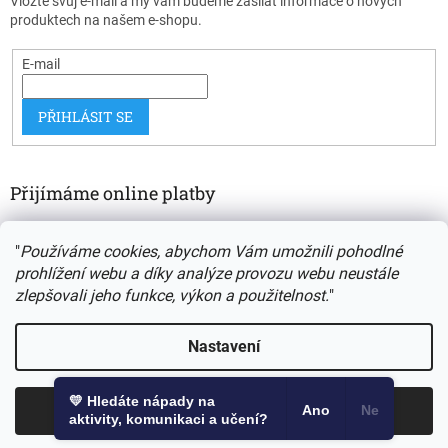
Vložte svůj e-mail a my vám budeme zasílat informace o nových
produktech na našem e-shopu.
E-mail
PŘIHLÁSIT SE
Přijímáme online platby
"
Používáme cookies, abychom Vám umožnili pohodlné
prohlížení webu a díky analýze provozu webu neustále
zlepšovali jeho funkce, výkon a použitelnost.
"
Vytvořil Shoptet
Nastavení
Copyright 2026
Autismus a my
. Všechna práva vyhrazena.
💛 Hledáte nápady na
Odmítnout
Souhlasím
Ano
Ne
Upravit nastavení cookies
aktivity, komunikaci a učení?