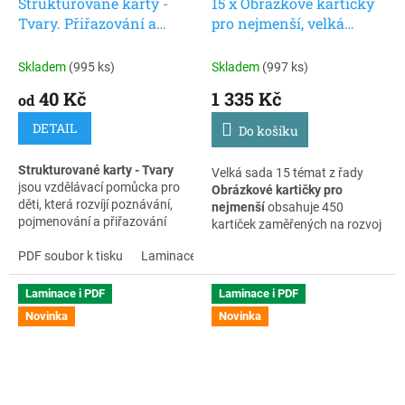
Strukturované karty -
15 x Obrázkové kartičky
vhodné pro děti s PAS,
logické myšlení a jistotu při
Tvary. Přiřazování a
pro nejmenší, velká
opožděným vývojem řeči i pro
učení.
běžné učení doma a ve školce.
poznávání tvarů pro děti
laminovaná sada
Skladem
(995 ks)
Skladem
(997 ks)
Pomáhají rozvíjet soustředění,
logické myšlení a jistotu při
40 Kč
1 335 Kč
od
učení.
DETAIL
Do košíku
Strukturované karty - Tvary
Velká sada 15 témat z řady
jsou vzdělávací pomůcka pro
Obrázkové kartičky pro
děti, která rozvíjí poznávání,
nejmenší
obsahuje 450
pojmenování a přiřazování
kartiček zaměřených na rozvoj
tvarů. Díky přehlednému
řeči, slovní zásoby, porozumění,
zpracování a vizuální podpoře
PDF soubor k tisku
Laminace + zip
logického myšlení i
dítě snadno pochopí zadání a
předškolních dovedností.
pracuje samostatně.
Vhodné pro domácí
Laminace i PDF
Laminace i PDF
procvičování, mateřské školy i
Novinka
Novinka
Karty vycházejí z principů
děti s autismem.
strukturovaného učení a jsou
vhodné pro děti s PAS,
opožděným vývojem řeči i pro
běžné učení doma a ve školce.