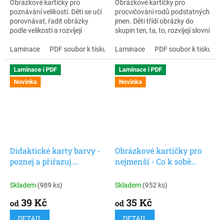
Obrázkové kartičky pro
Obrázkové kartičky pro
poznávání velikostí. Děti se učí
procvičování rodů podstatných
porovnávat, řadit obrázky
jmen. Děti třídí obrázky do
podle velikosti a rozvíjejí
skupin ten, ta, to, rozvíjejí slovní
porozumění pojmům malý,
zásobu, porozumění řeči a
střední a velký. Vhodné pro
Laminace
PDF soubor k tisku
správné používání slov.
Laminace
PDF soubor k tisku
předškoláky, děti s autismem i
děti s opožděným vývojem řeči.
Laminace i PDF
Laminace i PDF
Novinka
Novinka
Didaktické karty barvy -
Obrázkové kartičky pro
poznej a přiřazuj.
nejmenší - Co k sobě
Zábavné obrázkové kvízy
patří?
pro děti. 30 ks karet.
Skladem
(989 ks)
Skladem
(952 ks)
39 Kč
35 Kč
od
od
DETAIL
DETAIL