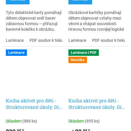
Tyto didaktické karty pomáhají
Obrázkové kartičky pomáhají
dětem objevovat svět barev
dětem objevovat vztahy mezi
zábavnou formou – přiřazují
věcmi a chápat souvislosti.
barevné kolečko k obrázku,
Hravou formou rozvíjejí logické
hledají správnou kombinaci a
myšlení, slovní zásobu i
trénují tak pozornost, logické
Laminace
PDF soubor k tisku
porozumění světu kolem sebe.
Laminace
PDF soubor k tisku
myšlení i schopnost
soustředění. Inspirováno
Laminace
Laminace i PDF
Montessori pedagogikou,
Novinka
vhodné i pro děti s autismem.
Kniha aktivit pro děti -
Kniha aktivit pro děti -
Strukturované úkoly. Díl
Strukturované úkoly. Díl
1
1
Skladem
(989 ks)
Skladem
(955 ks)