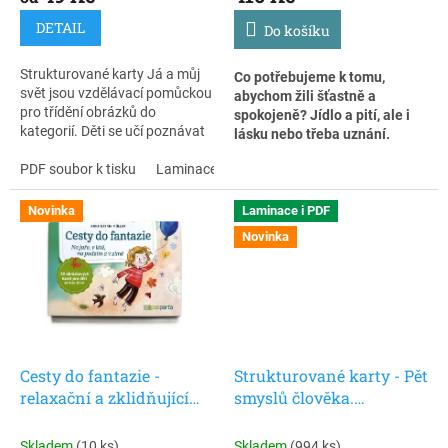
DETAIL
Do košíku
Strukturované karty Já a můj
Co potřebujeme k tomu,
svět jsou vzdělávací pomůckou
abychom žili šťastně a
pro třídění obrázků do
spokojeně? Jídlo a pití, ale i
kategorií. Děti se učí poznávat
lásku nebo třeba uznání.
a pojmenovávat předměty,
rozvíjejí slovní zásobu, logické
PDF soubor k tisku
Laminace + zip
Obrázkové karty pro děti, které
myšlení a porozumění
pomáhají porozumět vlastním
nadřazeným pojmům. Díky
potřebám a emocím. Podporují
Novinka
Laminace i PDF
vizuální podpoře jsou karty
komunikaci, uvědomění a
Novinka
vhodné pro děti s autismem,
bezpečné vyjadřování - vhodné
opožděným vývojem řeči i
pro školku, školu i domácí
předškoláky, kteří se učí
prostředí. Příšerky Ella a Eddie
orientovat ve světě kolem sebe.
děti seznámí s tématem potřeb
a jejich naplňování.
Cesty do fantazie -
Strukturované karty - Pět
relaxační a zklidňující
smyslů člověka.
karty pro děti (vizuální
Přiřazování a poznávání
podpora)
pro děti
Skladem
(10 ks)
Skladem
(994 ks)