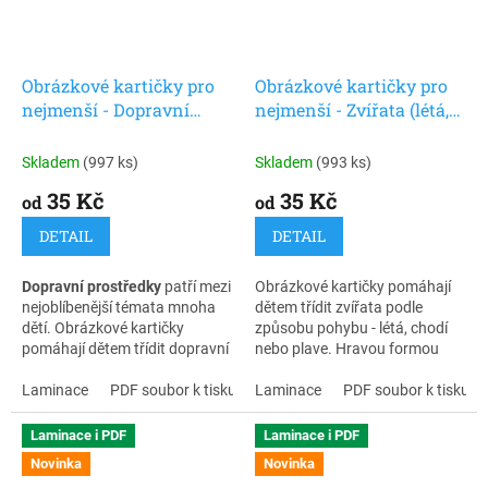
Obrázkové kartičky pro
Obrázkové kartičky pro
nejmenší - Dopravní
nejmenší - Zvířata (létá,
prostředky(létá, jede,
chodí, plave)
pluje)
Skladem
(997 ks)
Skladem
(993 ks)
35 Kč
35 Kč
od
od
DETAIL
DETAIL
Dopravní prostředky
patří mezi
Obrázkové kartičky pomáhají
nejoblíbenější témata mnoha
dětem třídit zvířata podle
dětí. Obrázkové kartičky
způsobu pohybu - létá, chodí
pomáhají dětem třídit dopravní
nebo plave. Hravou formou
prostředky podle způsobu
rozvíjejí slovní zásobu,
pohybu - letí, jede nebo pluje.
Laminace
PDF soubor k tisku
porozumění řeči, kategorizaci i
Laminace
PDF soubor k tisku
Rozvíjejí slovní zásobu,
logické myšlení.
porozumění řeči i schopnost
Laminace i PDF
Laminace i PDF
hledat souvislosti.
Novinka
Novinka