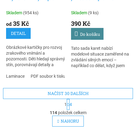
stín
chovat pomocí obrázků
Skladem
(954 ks)
Skladem
(9 ks)
35 Kč
390 Kč
od
DETAIL
Do košíku
Obrázkové kartičky pro rozvoj
Tato sada karet nabízí
zrakového vnímání a
modelové situace zaměřené na
pozornosti. Děti hledají správný
zvládání silných emocí –
stín, porovnávají detaily a
například co dělat, když jsem
hravou formou rozvíjejí logické
zklamaný, naštvaný, smutný
myšlení i schopnost
Laminace
PDF soubor k tisku
nebo mám vztek na někoho
soustředění.
jiného. Průvodcem dětí je hlavní
postava Petr, školák v
NAČÍST 30 DALŠÍCH
červeném tričku, který děti
provází jednotlivými scénkami.
S
1
4
t
Karty slouží k nácviku
O
r
společensky vhodných reakcí a
114
položek celkem
v
á
pomáhají dětem lépe
l
NAHORU
n
porozumět vlastním emocím i
á
k
tomu, jak s nimi pracovat v
d
o
každodenních situacích.